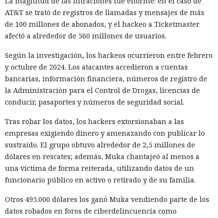
La magnitud de las filtraciones fue enorme: en el caso de
aporta el empaquetador integrado Turbopack, que desde
AT&T se trató de registros de llamadas y mensajes de más
2022 sustituye progresivamente a Webpack en el proyecto.
de 100 millones de abonados, y el hackeo a Ticketmaster
En la nueva versión están activados por defecto el caché en
afectó a alrededor de 560 millones de usuarios.
disco y el desplazamiento de datos no utilizados a disco. Una
instancia con 50 rutas (páginas separadas) ahora consume
Según la investigación, los hackeos ocurrieron entre febrero
alrededor de 840 megabytes en lugar de los anteriores 4,6
y octubre de 2024. Los atacantes accedieron a cuentas
gigabytes — un ahorro de aproximadamente el 82%.
bancarias, información financiera, números de registro de
la Administración para el Control de Drogas, licencias de
El caché en disco, probado ya en la versión 16.1, lee el caché
conducir, pasaportes y números de seguridad social.
guardado antes de la compilación y recompila solo los
fragmentos de código que han cambiado. Según pruebas de
Tras robar los datos, los hackers extorsionaban a las
Vercel, una compilación de un proyecto que antes tardaba
empresas exigiendo dinero y amenazando con publicar lo
21 segundos ahora se completa en 9,2 segundos — una
sustraído. El grupo obtuvo alrededor de 2,5 millones de
aceleración de 2,3 veces. El desplazamiento de memoria,
dólares en rescates; además, Muka chantajeó al menos a
activado por defecto en modo de desarrollo, mueve los datos
una víctima de forma reiterada, utilizando datos de un
no solicitados al disco cuando se aproxima al umbral de
funcionario público en activo o retirado y de su familia.
carga y los vuelve a cargar cuando es necesario.
Otros 495.000 dólares los ganó Muka vendiendo parte de los
En modo experimental está disponible un nuevo
datos robados en foros de ciberdelincuencia como