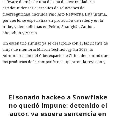
software de más de una decena de desarrolladores
estadounidenses e israelíes de soluciones de
ciberseguridad, incluida Palo Alto Networks. Esta última,
por cierto, se especializa en protección de redes y en la
nube, y tiene oficinas en Pekín, Shanghái, Cantón,
Shenzhen y Macao.
Un escenario similar ya se desarrolló con el fabricante de
chips de memoria Micron Technology. En 2023, la
Administración del Ciberespacio de China determinó que
los productos de la compañía no superaron la revisión y
prohibió a los operadores de infraestructura crítica del país
su adquisición. Como resultado, Micron no pudo restablecer
su negocio y en otoño de 2025 suspendió por completo las
entregas de chips para servidores a los centros de datos
chinos, conservando ventas solo en los sectores automotriz
El sonado hackeo a Snowflake
y móvil.
no quedó impune: detenido el
Así, el enfrentamiento tecnológico entre ambos países hace
autor, ya espera sentencia en
tiempo que ha superado el marco de aranceles recíprocos y