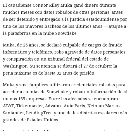
El canadiense Connor Riley Muka ganó dinero durante
muchos meses con datos robados de otras personas, antes
de ser detenido y entregado a la justicia estadounidense por
uno de los mayores hackeos de los últimos años — ataque a
la plataforma en la nube Snowflake.
Muka, de 26 años, se declaró culpable de cargos de fraude
informático y telefónico, robo agravado de datos personales
Los desarrolladores, que durante años soportaron fallos
y conspiración en un tribunal federal del estado de
repentinos de Node.js al compilar aplicaciones complejas,
Washington. Su sentencia se dictará el 27 de octubre; la
pudieron respirar más tranquilos: salió una nueva versión
pena máxima es de hasta 32 años de prisión.
del framework de JavaScript Next.js, que promete librarlos
Muka y sus cómplices utilizaron credenciales robadas para
del conocido mensaje «FATAL ERROR». El equipo de Next.js
p
acceder a cuentas de Snowflake y robaron información de al
resentó
la versión 16.3 — la primera actualización
menos 165 empresas. Entre las afectadas se encuentran
importante desde octubre de 2025, que reduce el consumo
AT&T, Ticketmaster, Advance Auto Parts, Neiman Marcus,
de memoria RAM en desarrollo hasta un 90% y, además,
Santander, LendingTree y uno de los distritos escolares más
acelera el renderizado y el funcionamiento en general.
grandes de Estados Unidos.
La contribución principal a la economía de memoria la