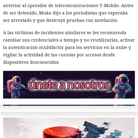
versiones para agentes de IA, límites propios de manejo de
anterior al operador de telecomunicaciones T-Mobile. Antes
errores y compatibilidad con importaciones de archivos tipo
de ser detenido, Muka dijo a los periodistas que esperaba
«glob».
ser arrestado y que destruyó pruebas con antelación.
Una sola consulta dio acceso a
Las conversaciones sobre la pérdida de popularidad de
A las víctimas de incidentes similares se les recomienda
SYSTEM: convirtieron una base
Next.js en favor de los frameworks Remix, Astro y Gatsby
cambiar sus credenciales a tiempo y no reutilizarlas, activar
de datos Oracle en base para un
aún no se confirman en los datos: según el director general
la autenticación multifactor para los servicios en la nube y
de Vercel, Guillermo Rauch, este año el número de
vigilar la actividad de las cuentas por accesos desde
ataque encubierto
descargas del framework superó los mil millones — casi el
dispositivos desconocidos.
doble del año pasado, que fue de alrededor de 520 millones.
10:02 / 07.08.2026
Los delincuentes no tuvieron que infiltrarse en el servidor.
La plataforma ejecutó los scripts "khunt" y entregó el
control del sistema.