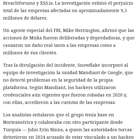
compilador de React escrito en Rust, integrado directamente
BreachForums y XSS.is. La investigación estimó el perjuicio
en Turbopack. Evita la configuración manual de la
memoiza
total de las empresas afectadas en aproximadamente 9,5
ción
que antes requería pasar el código por el
transpilador
millones de dólares.
Babel, y es capaz de reducir el tiempo de compilación en un
34% en arranque en frío y en un 46% en recompilación.
Un agente especial del FBI, Mike Herrington, afirmó que las
acciones de Muka fueron deliberadas y depredadoras, y que
La mejora de rendimiento también afectó a la ejecución del
causaron un daño real tanto a las empresas como a
código. El paso a TypeScript versión 7, reescrito en Go, según
millones de sus clientes.
la estimación del equipo de Next.js acelera el
funcionamiento aproximadamente diez veces. En el
Tras la divulgación del incidente, Snowflake incorporó al
servidor, renunciar a la conversión de los web streams a
equipo de investigación la unidad Mandiant de Google, que
favor de los streams nativos de Node.js en toda la capa de
no detectó problemas en la seguridad de la propia
renderizado permite procesar un 22% más de solicitudes
plataforma. Según Mandiant, los hackers utilizaron
sin cambiar el código de las aplicaciones.
credenciales aún vigentes que fueron robadas en 2020 y,
con ellas, accedieron a las cuentas de las empresas.
Entre otras novedades figuran la unificación de la carga útil
para reducir el número de solicitudes de precarga, un
Los analistas señalaron que el grupo tenía base en
mejor caché de archivos estáticos, la herramienta de
Norteamérica y colaboraba con otro participante desde
depuración Instant Navigations, que muestra los
Turquía — John Erin Binns, a quien las autoridades turcas
componentes lentos, documentación con soporte de
detuvieron en 2024 acusado de estar vinculado a un hackeo