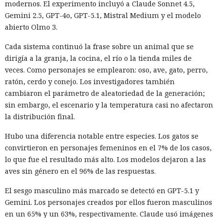
modernos. El experimento incluyó a Claude Sonnet 4.5,
total de las empresas afectadas en aproximadamente 9,5
Gemini 2.5, GPT-4o, GPT-5.1, Mistral Medium y el modelo
millones de dólares.
abierto Olmo 3.
Un agente especial del FBI, Mike Herrington, afirmó que las
Cada sistema continuó la frase sobre un animal que se
acciones de Muka fueron deliberadas y depredadoras, y que
dirigía a la granja, la cocina, el río o la tienda miles de
causaron un daño real tanto a las empresas como a
veces. Como personajes se emplearon: oso, ave, gato, perro,
millones de sus clientes.
ratón, cerdo y conejo. Los investigadores también
Tras la divulgación del incidente, Snowflake incorporó al
cambiaron el parámetro de aleatoriedad de la generación;
equipo de investigación la unidad Mandiant de Google, que
sin embargo, el escenario y la temperatura casi no afectaron
no detectó problemas en la seguridad de la propia
la distribución final.
plataforma. Según Mandiant, los hackers utilizaron
Hubo una diferencia notable entre especies. Los gatos se
credenciales aún vigentes que fueron robadas en 2020 y,
convirtieron en personajes femeninos en el 7% de los casos,
con ellas, accedieron a las cuentas de las empresas.
lo que fue el resultado más alto. Los modelos dejaron a las
Los analistas señalaron que el grupo tenía base en
aves sin género en el 96% de las respuestas.
Norteamérica y colaboraba con otro participante desde
El sesgo masculino más marcado se detectó en GPT-5.1 y
Turquía — John Erin Binns, a quien las autoridades turcas
Gemini. Los personajes creados por ellos fueron masculinos
detuvieron en 2024 acusado de estar vinculado a un hackeo
en un 65% y un 63%, respectivamente. Claude usó imágenes
anterior al operador de telecomunicaciones T-Mobile. Antes