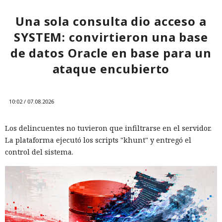
por muerto a Next.js: la versión
mercado.
16.3 pulveriza los récords de
Una sola consulta dio acceso a
rendimiento.
SYSTEM: convirtieron una base
de datos Oracle en base para un
ataque encubierto
12:01 / 07.08.2026
Ingenieros reducen en un 90% el consumo de memoria
10:02 / 07.08.2026
RAM y aceleran la compilación 2,3 veces.
Los delincuentes no tuvieron que infiltrarse en el servidor.
La plataforma ejecutó los scripts "khunt" y entregó el
control del sistema.