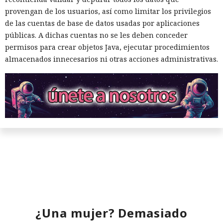
aún no se confirman en los datos: según el director general
provengan de los usuarios, así como limitar los privilegios
de Vercel, Guillermo Rauch, este año el número de
de las cuentas de base de datos usadas por aplicaciones
descargas del framework superó los mil millones — casi el
públicas. A dichas cuentas no se les deben conceder
doble del año pasado, que fue de alrededor de 520 millones.
permisos para crear objetos Java, ejecutar procedimientos
almacenados innecesarios ni otras acciones administrativas.
El sonado hackeo a Snowflake
no quedó impune: detenido el
autor, ya espera sentencia en
¿Una mujer? Demasiado