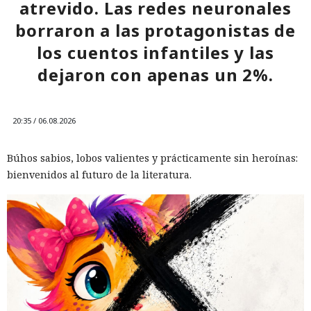
una celda.
atrevido. Las redes neuronales
borraron a las protagonistas de
10:34 / 07.08.2026
los cuentos infantiles y las
dejaron con apenas un 2%.
Hombre podría afrontar hasta 32 años de prisión por filtrar
secretos de 165 empresas.
20:35 / 06.08.2026
Búhos sabios, lobos valientes y prácticamente sin heroínas:
bienvenidos al futuro de la literatura.
El canadiense Connor Riley Muka ganó dinero durante