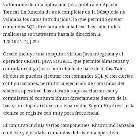
vulnerable de una aplicación Java pública en Apache
gigabytes — un ahorro de aproximadamente el 82%.
Tomcat. La función de autocompletar en la búsqueda no
El caché en disco, probado ya en la versión 16.1, lee el caché
validaba los datos introducidos, lo que permitió enviar
guardado antes de la compilación y recompila solo los
comandos SQL directamente a la base. Las solicitudes
fragmentos de código que han cambiado. Según pruebas de
maliciosas se rastrearon hasta la dirección IP
Vercel, una compilación de un proyecto que antes tardaba
178.162.151[.]229.
21 segundos ahora se completa en 9,2 segundos — una
Oracle incluye una máquina virtual Java integrada y el
aceleración de 2,3 veces. El desplazamiento de memoria,
operador CREATE JAVA SOURCE, que permite almacenar y
activado por defecto en modo de desarrollo, mueve los datos
compilar código Java como objeto de base de datos. Tales
no solicitados al disco cuando se aproxima al umbral de
objetos se pueden ejecutar con comandos SQL y, con ciertas
carga y los vuelve a cargar cuando es necesario.
configuraciones, permitir la ejecución de comandos del
En modo experimental está disponible un nuevo
sistema operativo. Los atacantes aprovecharon esto y
compilador de React escrito en Rust, integrado directamente
compilaron el conjunto khunt directamente dentro de la
en Turbopack. Evita la configuración manual de la
memoiza
base, sin alojar archivos en el servidor. Según Huntress, esta
ción
que antes requería pasar el código por el
transpilador
técnica se registra con muy poca frecuencia.
Babel, y es capaz de reducir el tiempo de compilación en un
El conjunto incluía varios componentes. KhuntCmd lanzaba
34% en arranque en frío y en un 46% en recompilación.
cmd.exe y ejecutaba comandos del sistema operativo
La mejora de rendimiento también afectó a la ejecución del