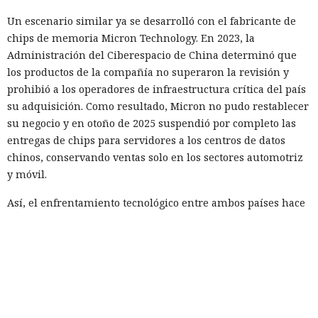
Un escenario similar ya se desarrolló con el fabricante de
chips de memoria Micron Technology. En 2023, la
Administración del Ciberespacio de China determinó que
los productos de la compañía no superaron la revisión y
prohibió a los operadores de infraestructura crítica del país
su adquisición. Como resultado, Micron no pudo restablecer
su negocio y en otoño de 2025 suspendió por completo las
entregas de chips para servidores a los centros de datos
chinos, conservando ventas solo en los sectores automotriz
y móvil.
Así, el enfrentamiento tecnológico entre ambos países hace
tiempo que ha superado el marco de aranceles recíprocos y
restricciones a la exportación — ahora están en la mira
empresas concretas y su reputación en mercados
extranjeros. En estas condiciones, los negocios se convierten
cada vez más en instrumentos de medidas de respuesta, y
Era demasiado pronto para dar
no simplemente en participantes de la competencia de