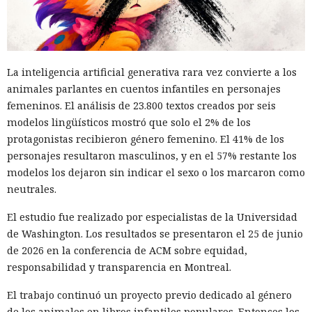
muchos meses con datos robados de otras personas, antes
de ser detenido y entregado a la justicia estadounidense por
uno de los mayores hackeos de los últimos años — ataque a
la plataforma en la nube Snowflake.
La inteligencia artificial generativa rara vez convierte a los
animales parlantes en cuentos infantiles en personajes
Muka, de 26 años, se declaró culpable de cargos de fraude
femeninos. El análisis de 23.800 textos creados por seis
informático y telefónico, robo agravado de datos personales
modelos lingüísticos mostró que solo el 2% de los
y conspiración en un tribunal federal del estado de
protagonistas recibieron género femenino. El 41% de los
Washington. Su sentencia se dictará el 27 de octubre; la
personajes resultaron masculinos, y en el 57% restante los
pena máxima es de hasta 32 años de prisión.
modelos los dejaron sin indicar el sexo o los marcaron como
Muka y sus cómplices utilizaron credenciales robadas para
neutrales.
acceder a cuentas de Snowflake y robaron información de al
El estudio fue realizado por especialistas de la Universidad
menos 165 empresas. Entre las afectadas se encuentran
de Washington. Los resultados se presentaron el 25 de junio
AT&T, Ticketmaster, Advance Auto Parts, Neiman Marcus,
de 2026 en la conferencia de ACM sobre equidad,
Santander, LendingTree y uno de los distritos escolares más
responsabilidad y transparencia en Montreal.
grandes de Estados Unidos.
El trabajo continuó un proyecto previo dedicado al género
La magnitud de las filtraciones fue enorme: en el caso de
de los animales en libros infantiles populares. Entonces los