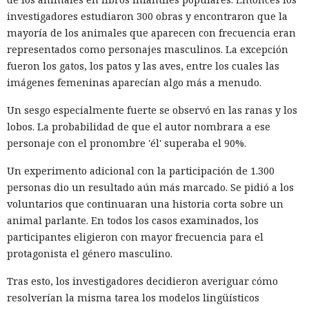
AT&T se trató de registros de llamadas y mensajes de más
investigadores estudiaron 300 obras y encontraron que la
de 100 millones de abonados, y el hackeo a Ticketmaster
mayoría de los animales que aparecen con frecuencia eran
afectó a alrededor de 560 millones de usuarios.
representados como personajes masculinos. La excepción
Según la investigación, los hackeos ocurrieron entre febrero
fueron los gatos, los patos y las aves, entre los cuales las
y octubre de 2024. Los atacantes accedieron a cuentas
imágenes femeninas aparecían algo más a menudo.
bancarias, información financiera, números de registro de
Un sesgo especialmente fuerte se observó en las ranas y los
la Administración para el Control de Drogas, licencias de
lobos. La probabilidad de que el autor nombrara a ese
conducir, pasaportes y números de seguridad social.
personaje con el pronombre 'él' superaba el 90%.
Tras robar los datos, los hackers extorsionaban a las
Un experimento adicional con la participación de 1.300
empresas exigiendo dinero y amenazando con publicar lo
personas dio un resultado aún más marcado. Se pidió a los
sustraído. El grupo obtuvo alrededor de 2,5 millones de
voluntarios que continuaran una historia corta sobre un
dólares en rescates; además, Muka chantajeó al menos a
animal parlante. En todos los casos examinados, los
una víctima de forma reiterada, utilizando datos de un
participantes eligieron con mayor frecuencia para el
funcionario público en activo o retirado y de su familia.
protagonista el género masculino.
Otros 495.000 dólares los ganó Muka vendiendo parte de los
Tras esto, los investigadores decidieron averiguar cómo
datos robados en foros de ciberdelincuencia como
resolverían la misma tarea los modelos lingüísticos
BreachForums y XSS.is. La investigación estimó el perjuicio