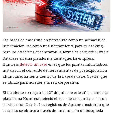
Los desarrolladores, que durante años soportaron fallos
repentinos de Node.js al compilar aplicaciones complejas,
pudieron respirar más tranquilos: salió una nueva versión
del framework de JavaScript Next.js, que promete librarlos
Las bases de datos suelen percibirse como un almacén de
del conocido mensaje «FATAL ERROR». El equipo de Next.js
p
información, no como una herramienta para el hacking,
resentó
la versión 16.3 — la primera actualización
pero los atacantes encontraron la forma de convertir Oracle
importante desde octubre de 2025, que reduce el consumo
Database en una plataforma de ataque. La empresa
de memoria RAM en desarrollo hasta un 90% y, además,
Huntress
detectó un caso
en el que los piratas informáticos
acelera el renderizado y el funcionamiento en general.
instalaron el conjunto de herramientas de postexplotación
La contribución principal a la economía de memoria la
khunt directamente dentro de la base de datos Oracle, que
aporta el empaquetador integrado Turbopack, que desde
se utilizó para acceder a la red corporativa.
2022 sustituye progresivamente a Webpack en el proyecto.
El incidente se registró el 27 de julio de este año, cuando la
En la nueva versión están activados por defecto el caché en
plataforma Huntress detectó el robo de credenciales en un
disco y el desplazamiento de datos no utilizados a disco. Una
servidor con Oracle. Los registros de Apache mostraron que
instancia con 50 rutas (páginas separadas) ahora consume
el acceso se obtuvo a través de una función de búsqueda
alrededor de 840 megabytes en lugar de los anteriores 4,6