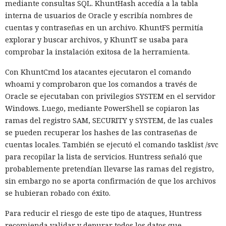
mediante consultas SQL. KhuntHash accedía a la tabla
código. El paso a TypeScript versión 7, reescrito en Go, según
interna de usuarios de Oracle y escribía nombres de
la estimación del equipo de Next.js acelera el
cuentas y contraseñas en un archivo. KhuntFS permitía
funcionamiento aproximadamente diez veces. En el
explorar y buscar archivos, y KhuntT se usaba para
servidor, renunciar a la conversión de los web streams a
comprobar la instalación exitosa de la herramienta.
favor de los streams nativos de Node.js en toda la capa de
Con KhuntCmd los atacantes ejecutaron el comando
renderizado permite procesar un 22% más de solicitudes
whoami y comprobaron que los comandos a través de
sin cambiar el código de las aplicaciones.
Oracle se ejecutaban con privilegios SYSTEM en el servidor
Entre otras novedades figuran la unificación de la carga útil
Windows. Luego, mediante PowerShell se copiaron las
para reducir el número de solicitudes de precarga, un
ramas del registro SAM, SECURITY y SYSTEM, de las cuales
mejor caché de archivos estáticos, la herramienta de
se pueden recuperar los hashes de las contraseñas de
depuración Instant Navigations, que muestra los
cuentas locales. También se ejecutó el comando tasklist /svc
componentes lentos, documentación con soporte de
para recopilar la lista de servicios. Huntress señaló que
versiones para agentes de IA, límites propios de manejo de
probablemente pretendían llevarse las ramas del registro,
errores y compatibilidad con importaciones de archivos tipo
sin embargo no se aporta confirmación de que los archivos
«glob».
se hubieran robado con éxito.
Las conversaciones sobre la pérdida de popularidad de
Para reducir el riesgo de este tipo de ataques, Huntress
Next.js en favor de los frameworks Remix, Astro y Gatsby
recomienda validar y depurar todos los datos que