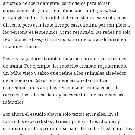
ajustado deliberadamente los modelos para evitar
suposiciones de género en situaciones ambiguas. Esa
estrategia reduce la cantidad de decisiones estereotipadas
directas, pero al mismo tiempo casi elimina por completo a
los personajes femeninos. Como resultado, las redes no solo
reproducen el sesgo humano, sino que lo transforman en
una nueva forma.
Los investigadores también notaron patrones recurrentes
de trama. Por ejemplo, los modelos creaban regularmente
un búho viejo y sabio que reúne a los animales alrededor
de la hoguera. Estas coincidencias pueden indicar
Las bases de datos suelen percibirse como un almacén de
estereotipos más amplios relacionados con la edad, el
información, no como una herramienta para el hacking,
carácter, los roles sociales y la estructura de las historias
pero los atacantes encontraron la forma de convertir Oracle
infantiles.
Database en una plataforma de ataque. La empresa
Huntress
detectó un caso
en el que los piratas informáticos
Por ahora el estudio abarca solo textos en inglés. En el
instalaron el conjunto de herramientas de postexplotación
futuro los especialistas planean probar otros idiomas y
khunt directamente dentro de la base de datos Oracle, que
estudiar qué otros patrones sociales las redes trasladan a los
se utilizó para acceder a la red corporativa.