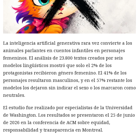
muchos meses con datos robados de otras personas, antes
de ser detenido y entregado a la justicia estadounidense por
uno de los mayores hackeos de los últimos años — ataque a
la plataforma en la nube Snowflake.
Muka, de 26 años, se declaró culpable de cargos de fraude
La inteligencia artificial generativa rara vez convierte a los
informático y telefónico, robo agravado de datos personales
animales parlantes en cuentos infantiles en personajes
y conspiración en un tribunal federal del estado de
femeninos. El análisis de 23.800 textos creados por seis
Washington. Su sentencia se dictará el 27 de octubre; la
modelos lingüísticos mostró que solo el 2% de los
pena máxima es de hasta 32 años de prisión.
protagonistas recibieron género femenino. El 41% de los
Muka y sus cómplices utilizaron credenciales robadas para
personajes resultaron masculinos, y en el 57% restante los
acceder a cuentas de Snowflake y robaron información de al
modelos los dejaron sin indicar el sexo o los marcaron como
menos 165 empresas. Entre las afectadas se encuentran
neutrales.
AT&T, Ticketmaster, Advance Auto Parts, Neiman Marcus,
El estudio fue realizado por especialistas de la Universidad
Santander, LendingTree y uno de los distritos escolares más
de Washington. Los resultados se presentaron el 25 de junio
grandes de Estados Unidos.
de 2026 en la conferencia de ACM sobre equidad,
La magnitud de las filtraciones fue enorme: en el caso de
responsabilidad y transparencia en Montreal.
AT&T se trató de registros de llamadas y mensajes de más