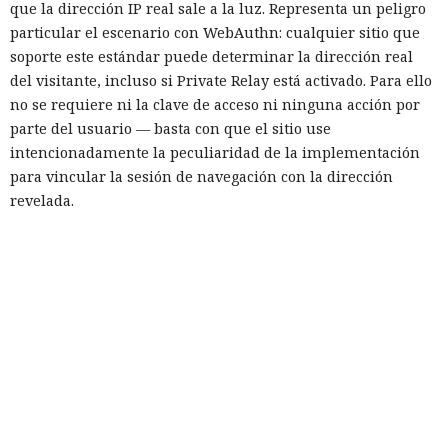
que la dirección IP real sale a la luz. Representa un peligro
particular el escenario con WebAuthn: cualquier sitio que
soporte este estándar puede determinar la dirección real
del visitante, incluso si Private Relay está activado. Para ello
no se requiere ni la clave de acceso ni ninguna acción por
parte del usuario — basta con que el sitio use
intencionadamente la peculiaridad de la implementación
para vincular la sesión de navegación con la dirección
revelada.
La vulnerabilidad afecta no solo a iOS, sino también a
macOS, así como a cualquier navegador basado en WebKit
que use sus mecanismos integrados de gestión de proxy. Los
expertos publicaron un sitio de prueba, leaks.psylo.app,
donde se puede comprobar si la dirección real del
dispositivo se revela con Private Relay activado. Mysk
precisó que la filtración no se manifiesta en todos los
navegadores — por ejemplo, la versión de escritorio de
Chrome no está afectada, y la conexión mediante VPN