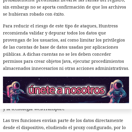
Apple iCloud Private Relay. El servicio está disponible para
sin embargo no se aporta confirmación de que los archivos
suscriptores de iCloud+ y enmascara la dirección del
se hubieran robado con éxito.
dispositivo, haciendo pasar el tráfico de Safari por dos nodos
Para reducir el riesgo de este tipo de ataques, Huntress
independientes de forma sucesiva, de modo que ninguno
recomienda validar y depurar todos los datos que
de ellos, incluida Apple, pueda a la vez conocer tanto la
provengan de los usuarios, así como limitar los privilegios
fuente de la solicitud como los sitios visitados.
de las cuentas de base de datos usadas por aplicaciones
Los especialistas Talal Haj Bakry y Tommy Mysk
públicas. A dichas cuentas no se les deben conceder
descubrieron el problema. Según ellos, la causa radica en
permisos para crear objetos Java, ejecutar procedimientos
tres funciones del motor de navegador WebKit, en el que se
almacenados innecesarios ni otras acciones administrativas.
ejecuta Safari, así como en todos los navegadores de terceros
para iOS y iPadOS, incluidos Chrome, Edge, Firefox y Brave.
Se trata de la precarga de solicitudes DNS, el mecanismo de
verificación del origen al trabajar con WebAuthn (el
estándar para el inicio de sesión mediante claves de acceso)
y la tecnología WebTransport.
Las tres funciones envían parte de los datos directamente
desde el dispositivo, eludiendo el proxy configurado, por lo