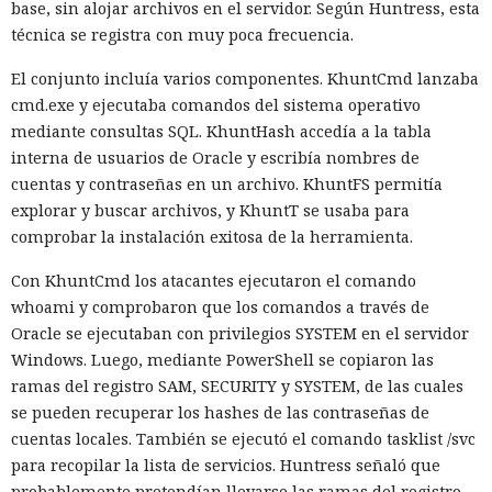
base, sin alojar archivos en el servidor. Según Huntress, esta
técnica se registra con muy poca frecuencia.
20:03 / 06.08.2026
El conjunto incluía varios componentes. KhuntCmd lanzaba
Basta con abrir la página: ni siquiera hace falta hacer clic.
cmd.exe y ejecutaba comandos del sistema operativo
mediante consultas SQL. KhuntHash accedía a la tabla
interna de usuarios de Oracle y escribía nombres de
cuentas y contraseñas en un archivo. KhuntFS permitía
explorar y buscar archivos, y KhuntT se usaba para
comprobar la instalación exitosa de la herramienta.
Con KhuntCmd los atacantes ejecutaron el comando
whoami y comprobaron que los comandos a través de
Oracle se ejecutaban con privilegios SYSTEM en el servidor
Windows. Luego, mediante PowerShell se copiaron las
ramas del registro SAM, SECURITY y SYSTEM, de las cuales
se pueden recuperar los hashes de las contraseñas de
La función que debería ocultar al usuario del rastreo en
cuentas locales. También se ejecutó el comando tasklist /svc
Internet resultó ser capaz de revelar su ubicación real —
para recopilar la lista de servicios. Huntress señaló que
una vulnerabilidad así fue detectada en la herramienta
probablemente pretendían llevarse las ramas del registro,