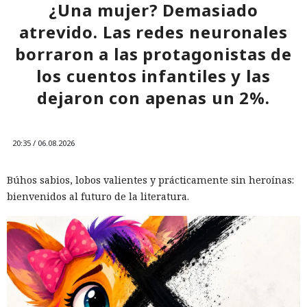
¿Una mujer? Demasiado
atrevido. Las redes neuronales
10:34 / 07.08.2026
borraron a las protagonistas de
los cuentos infantiles y las
Hombre podría afrontar hasta 32 años de prisión por filtrar
secretos de 165 empresas.
dejaron con apenas un 2%.
20:35 / 06.08.2026
Búhos sabios, lobos valientes y prácticamente sin heroínas:
bienvenidos al futuro de la literatura.
El canadiense Connor Riley Muka ganó dinero durante