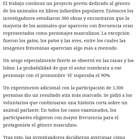
El trabajo continuó un proyecto previo dedicado al género
de 100 millones de abonados, y el hackeo a Ticketmaster
de los animales en libros infantiles populares. Entonces los
afectó a alrededor de 560 millones de usuarios.
investigadores estudiaron 300 obras y encontraron que la
Según la investigación, los hackeos ocurrieron entre febrero
mayoría de los animales que aparecen con frecuencia eran
y octubre de 2024. Los atacantes accedieron a cuentas
representados como personajes masculinos. La excepción
bancarias, información financiera, números de registro de
fueron los gatos, los patos y las aves, entre los cuales las
la Administración para el Control de Drogas, licencias de
imágenes femeninas aparecían algo más a menudo.
conducir, pasaportes y números de seguridad social.
Un sesgo especialmente fuerte se observó en las ranas y los
Tras robar los datos, los hackers extorsionaban a las
lobos. La probabilidad de que el autor nombrara a ese
empresas exigiendo dinero y amenazando con publicar lo
personaje con el pronombre 'él' superaba el 90%.
sustraído. El grupo obtuvo alrededor de 2,5 millones de
Un experimento adicional con la participación de 1.300
dólares en rescates; además, Muka chantajeó al menos a
personas dio un resultado aún más marcado. Se pidió a los
una víctima de forma reiterada, utilizando datos de un
voluntarios que continuaran una historia corta sobre un
funcionario público en activo o retirado y de su familia.
animal parlante. En todos los casos examinados, los
Otros 495.000 dólares los ganó Muka vendiendo parte de los
participantes eligieron con mayor frecuencia para el
datos robados en foros de ciberdelincuencia como
protagonista el género masculino.
BreachForums y XSS.is. La investigación estimó el perjuicio
Tras esto, los investigadores decidieron averiguar cómo
total de las empresas afectadas en aproximadamente 9,5