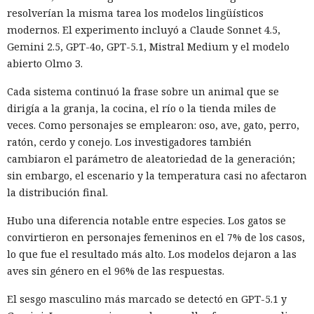
resolverían la misma tarea los modelos lingüísticos
millones de dólares.
modernos. El experimento incluyó a Claude Sonnet 4.5,
Un agente especial del FBI, Mike Herrington, afirmó que las
Gemini 2.5, GPT-4o, GPT-5.1, Mistral Medium y el modelo
acciones de Muka fueron deliberadas y depredadoras, y que
abierto Olmo 3.
causaron un daño real tanto a las empresas como a
Cada sistema continuó la frase sobre un animal que se
millones de sus clientes.
dirigía a la granja, la cocina, el río o la tienda miles de
Tras la divulgación del incidente, Snowflake incorporó al
veces. Como personajes se emplearon: oso, ave, gato, perro,
equipo de investigación la unidad Mandiant de Google, que
ratón, cerdo y conejo. Los investigadores también
no detectó problemas en la seguridad de la propia
cambiaron el parámetro de aleatoriedad de la generación;
plataforma. Según Mandiant, los hackers utilizaron
sin embargo, el escenario y la temperatura casi no afectaron
credenciales aún vigentes que fueron robadas en 2020 y,
la distribución final.
con ellas, accedieron a las cuentas de las empresas.
Hubo una diferencia notable entre especies. Los gatos se
Los analistas señalaron que el grupo tenía base en
convirtieron en personajes femeninos en el 7% de los casos,
Norteamérica y colaboraba con otro participante desde
lo que fue el resultado más alto. Los modelos dejaron a las
Turquía — John Erin Binns, a quien las autoridades turcas
aves sin género en el 96% de las respuestas.
detuvieron en 2024 acusado de estar vinculado a un hackeo
El sesgo masculino más marcado se detectó en GPT-5.1 y
anterior al operador de telecomunicaciones T-Mobile. Antes