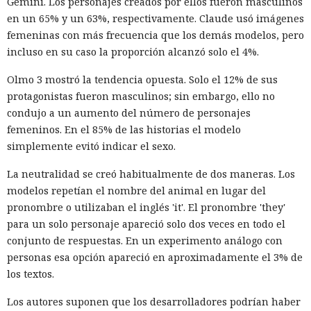
Gemini. Los personajes creados por ellos fueron masculinos
de ser detenido, Muka dijo a los periodistas que esperaba
en un 65% y un 63%, respectivamente. Claude usó imágenes
ser arrestado y que destruyó pruebas con antelación.
femeninas con más frecuencia que los demás modelos, pero
A las víctimas de incidentes similares se les recomienda
incluso en su caso la proporción alcanzó solo el 4%.
cambiar sus credenciales a tiempo y no reutilizarlas, activar
Olmo 3 mostró la tendencia opuesta. Solo el 12% de sus
la autenticación multifactor para los servicios en la nube y
protagonistas fueron masculinos; sin embargo, ello no
vigilar la actividad de las cuentas por accesos desde
Una sola consulta dio acceso a
condujo a un aumento del número de personajes
dispositivos desconocidos.
SYSTEM: convirtieron una base
femeninos. En el 85% de las historias el modelo
simplemente evitó indicar el sexo.
de datos Oracle en base para un
ataque encubierto
La neutralidad se creó habitualmente de dos maneras. Los
modelos repetían el nombre del animal en lugar del
pronombre o utilizaban el inglés 'it'. El pronombre 'they'
10:02 / 07.08.2026
para un solo personaje apareció solo dos veces en todo el
conjunto de respuestas. En un experimento análogo con
personas esa opción apareció en aproximadamente el 3% de
Los delincuentes no tuvieron que infiltrarse en el servidor.
los textos.
La plataforma ejecutó los scripts "khunt" y entregó el
control del sistema.
Los autores suponen que los desarrolladores podrían haber