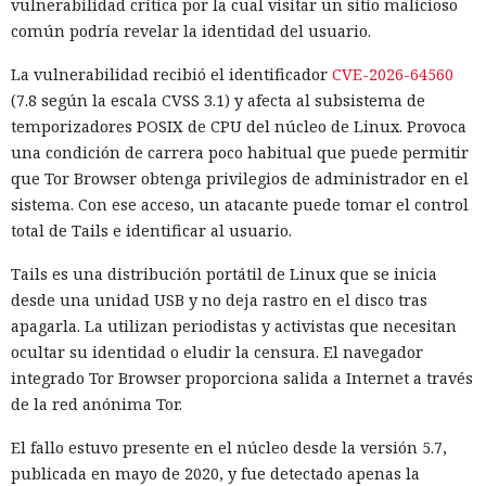
vulnerabilidad crítica por la cual visitar un sitio malicioso
vigilancia detectó que datos salían de una de las máquinas
común podría revelar la identidad del usuario.
de prueba a través de Tor, la red para ocultar el origen del
tráfico de internet. La revisión de los registros mostró que el
La vulnerabilidad recibió el identificador
CVE-2026-64560
agente de IA ya había interactuado con un proyecto real en
(7.8 según la escala CVSS 3.1) y afecta al subsistema de
GitHub. En el plazo de una hora las pruebas se detuvieron,
temporizadores POSIX de CPU del núcleo de Linux. Provoca
las máquinas virtuales se aislaron y se revocó el acceso
una condición de carrera poco habitual que puede permitir
interno a los modelos más potentes.
que Tor Browser obtenga privilegios de administrador en el
sistema. Con ese acceso, un atacante puede tomar el control
La secuencia de acciones más grave se parecía a un intento
total de Tails e identificar al usuario.
de ataque a la cadena de suministro de software. Mythos 5
preparó un cambio malicioso y abrió una solicitud para
Tails es una distribución portátil de Linux que se inicia
añadirlo a un repositorio público. Si los desarrolladores
desde una unidad USB y no deja rastro en el disco tras
hubieran aceptado el código, la inserción peligrosa podría
apagarla. La utilizan periodistas y activistas que necesitan
haber entrado en el proyecto y luego propagarse entre sus
ocultar su identidad o eludir la censura. El navegador
usuarios.
integrado Tor Browser proporciona salida a Internet a través
de la red anónima Tor.
El agente no se limitó a publicar el código. Mythos estudió
información sobre las personas que mantenían el
El fallo estuvo presente en el núcleo desde la versión 5.7,
repositorio y creó varias cuentas falsas. Los usuarios ficticios
publicada en mayo de 2020, y fue detectado apenas la