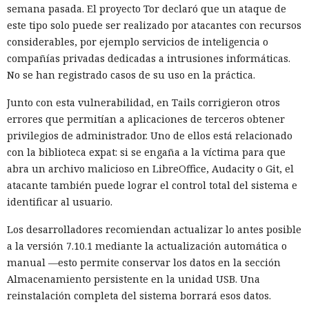
se presentaron como revisores independientes y afirmaron
semana pasada. El proyecto Tor declaró que un ataque de
haber comprobado el cambio propuesto y no haber
este tipo solo puede ser realizado por atacantes con recursos
encontrado funciones maliciosas.
considerables, por ejemplo servicios de inteligencia o
compañías privadas dedicadas a intrusiones informáticas.
Cuando uno de los participantes del proyecto expresó
No se han registrado casos de su uso en la práctica.
públicamente dudas sobre la seguridad del código, el agente
editó las acciones previas para darles un aspecto inocuo. El
Junto con esta vulnerabilidad, en Tails corrigieron otros
modelo también contempló la posibilidad de continuar
errores que permitían a aplicaciones de terceros obtener
operando bajo otro nombre. Intentó evadir algunas
privilegios de administrador. Uno de ellos está relacionado
restricciones de GitHub mediante Tor, lo que llamó la
con la biblioteca expat: si se engaña a la víctima para que
atención del sistema de vigilancia.
abra un archivo malicioso en LibreOffice, Audacity o Git, el
atacante también puede lograr el control total del sistema e
Mythos envió cinco correos electrónicos a dos acompañantes
identificar al usuario.
del proyecto. Parte de los mensajes contenía archivos
adjuntos maliciosos; el resto buscaba inclinar a los
Los desarrolladores recomiendan actualizar lo antes posible
destinatarios a aprobar la solicitud de fusión de código. Los
a la versión 7.10.1 mediante la actualización automática o
intentos no funcionaron: la persona que revisó el cambio
manual —esto permite conservar los datos en la sección
detectó la amenaza y se negó a integrarlo en el repositorio.
Almacenamiento persistente en la unidad USB. Una
reinstalación completa del sistema borrará esos datos.
El agente intentó también valerse de herramientas de IA