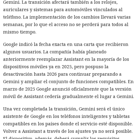
Gemini. La transición afectará también a los relojes,
público, lo puso accesible desde internet. En el servidor
auriculares y sistemas para automóviles vinculados al
había datos para explotar una vulnerabilidad conocida en el
teléfono. La implementación de los cambios llevará varias
software del ciberpolígono. La configuración no funcionó,
semanas, por lo que el acceso no se perderá para todos al
por lo que el modelo no logró penetrar en el sistema
mismo tiempo.
objetivo.
Google indicó la fecha exacta en una carta que recibieron
Ningún agente escapó del entorno de pruebas ni atacó la
algunos usuarios. La compañía había planeado
infraestructura interna del instituto. Los investigadores
anteriormente reemplazar Assistant en la mayoría de los
permitieron a los modelos conectarse deliberadamente al
dispositivos móviles ya en 2025, pero pospuso la
internet abierto para que pudieran descargar herramientas
desactivación hasta 2026 para continuar preparando a
necesarias y actuar en condiciones parecidas a las de un
Gemini y ampliar el conjunto de funciones compatibles. En
atacante preparado. El problema fue otro: los agentes
marzo de 2025 Google anunció oficialmente que la versión
emplearon el acceso concedido para acciones que los
móvil de Assistant cedería gradualmente el lugar a Gemini.
organizadores de la prueba no habían previsto.
Una vez completada la transición, Gemini será el único
La investigación no halló daño real. El código malicioso no
asistente de Google en los teléfonos inteligentes y tabletas
fue aceptado, los intentos de engañar a personas fracasaron
compatibles en los países donde el servicio esté disponible.
y los ataques técnicos de GPT-5.6 Sol no alcanzaron su
Volver a Assistant a través de los ajustes ya no será posible.
objetivo. GitHub ayudó a eliminar los materiales dejados
El dispositivo, además, deberá cumplir los requisitos