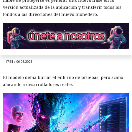
fiable de protegerse es generar una nueva frase en la
Una prueba de inteligencia
versión actualizada de la aplicación y transferir todos los
artificial se convirtió en un
fondos a las direcciones del nuevo monedero.
ciberataque real: un agente
creó identidades falsas y
arremetió contra GitHub
17:31 / 06.08.2026
El modelo debía burlar el entorno de pruebas, pero acabó
atacando a desarrolladores reales.