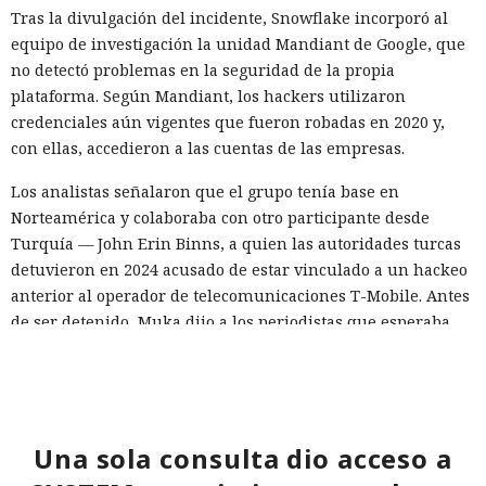
Tras la divulgación del incidente, Snowflake incorporó al
equipo de investigación la unidad Mandiant de Google, que
no detectó problemas en la seguridad de la propia
plataforma. Según Mandiant, los hackers utilizaron
credenciales aún vigentes que fueron robadas en 2020 y,
con ellas, accedieron a las cuentas de las empresas.
Los analistas señalaron que el grupo tenía base en
Norteamérica y colaboraba con otro participante desde
Turquía — John Erin Binns, a quien las autoridades turcas
detuvieron en 2024 acusado de estar vinculado a un hackeo
anterior al operador de telecomunicaciones T-Mobile. Antes
de ser detenido, Muka dijo a los periodistas que esperaba
ser arrestado y que destruyó pruebas con antelación.
A las víctimas de incidentes similares se les recomienda
cambiar sus credenciales a tiempo y no reutilizarlas, activar
la autenticación multifactor para los servicios en la nube y
Una sola consulta dio acceso a
vigilar la actividad de las cuentas por accesos desde