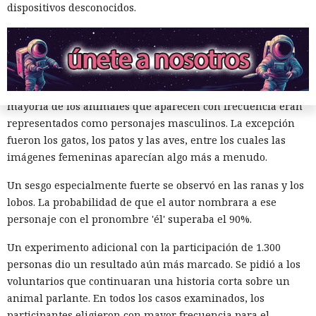
dispositivos desconocidos.
de 2026 en la conferencia de ACM sobre equidad,
responsabilidad y transparencia en Montreal.
El trabajo continuó un proyecto previo dedicado al género
de los animales en libros infantiles populares. Entonces los
investigadores estudiaron 300 obras y encontraron que la
mayoría de los animales que aparecen con frecuencia eran
representados como personajes masculinos. La excepción
fueron los gatos, los patos y las aves, entre los cuales las
imágenes femeninas aparecían algo más a menudo.
Un sesgo especialmente fuerte se observó en las ranas y los
lobos. La probabilidad de que el autor nombrara a ese
personaje con el pronombre 'él' superaba el 90%.
Un experimento adicional con la participación de 1.300
personas dio un resultado aún más marcado. Se pidió a los
voluntarios que continuaran una historia corta sobre un
animal parlante. En todos los casos examinados, los
participantes eligieron con mayor frecuencia para el