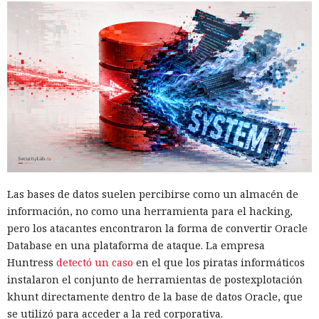
en Turbopack. Evita la configuración manual de la
memoiza
ción
que antes requería pasar el código por el
transpilador
Babel, y es capaz de reducir el tiempo de compilación en un
34% en arranque en frío y en un 46% en recompilación.
La mejora de rendimiento también afectó a la ejecución del
código. El paso a TypeScript versión 7, reescrito en Go, según
la estimación del equipo de Next.js acelera el
funcionamiento aproximadamente diez veces. En el
servidor, renunciar a la conversión de los web streams a
favor de los streams nativos de Node.js en toda la capa de
renderizado permite procesar un 22% más de solicitudes
Las bases de datos suelen percibirse como un almacén de
sin cambiar el código de las aplicaciones.
información, no como una herramienta para el hacking,
pero los atacantes encontraron la forma de convertir Oracle
Entre otras novedades figuran la unificación de la carga útil
Database en una plataforma de ataque. La empresa
para reducir el número de solicitudes de precarga, un
Huntress
detectó un caso
en el que los piratas informáticos
mejor caché de archivos estáticos, la herramienta de
instalaron el conjunto de herramientas de postexplotación
depuración Instant Navigations, que muestra los
khunt directamente dentro de la base de datos Oracle, que
componentes lentos, documentación con soporte de
se utilizó para acceder a la red corporativa.