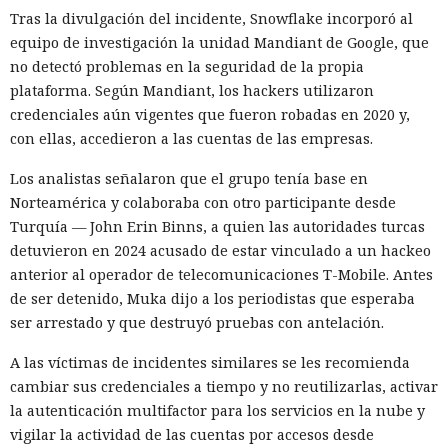
Tras la divulgación del incidente, Snowflake incorporó al
equipo de investigación la unidad Mandiant de Google, que
no detectó problemas en la seguridad de la propia
plataforma. Según Mandiant, los hackers utilizaron
credenciales aún vigentes que fueron robadas en 2020 y,
con ellas, accedieron a las cuentas de las empresas.
Los analistas señalaron que el grupo tenía base en
Norteamérica y colaboraba con otro participante desde
La inteligencia artificial generativa rara vez convierte a los
Turquía — John Erin Binns, a quien las autoridades turcas
animales parlantes en cuentos infantiles en personajes
detuvieron en 2024 acusado de estar vinculado a un hackeo
femeninos. El análisis de 23.800 textos creados por seis
anterior al operador de telecomunicaciones T-Mobile. Antes
modelos lingüísticos mostró que solo el 2% de los
de ser detenido, Muka dijo a los periodistas que esperaba
protagonistas recibieron género femenino. El 41% de los
ser arrestado y que destruyó pruebas con antelación.
personajes resultaron masculinos, y en el 57% restante los
modelos los dejaron sin indicar el sexo o los marcaron como
A las víctimas de incidentes similares se les recomienda
neutrales.
cambiar sus credenciales a tiempo y no reutilizarlas, activar
la autenticación multifactor para los servicios en la nube y
El estudio fue realizado por especialistas de la Universidad
vigilar la actividad de las cuentas por accesos desde
de Washington. Los resultados se presentaron el 25 de junio