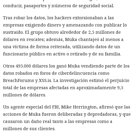
conducir, pasaportes y números de seguridad social.
Tras robar los datos, los hackers extorsionaban a las
¿Una mujer? Demasiado
empresas exigiendo dinero y amenazando con publicar lo
sustraído. El grupo obtuvo alrededor de 2,5 millones de
atrevido. Las redes neuronales
dólares en rescates; además, Muka chantajeó al menos a
borraron a las protagonistas de
una víctima de forma reiterada, utilizando datos de un
los cuentos infantiles y las
funcionario público en activo o retirado y de su familia.
dejaron con apenas un 2%.
Otros 495.000 dólares los ganó Muka vendiendo parte de los
datos robados en foros de ciberdelincuencia como
BreachForums y XSS.is. La investigación estimó el perjuicio
20:35 / 06.08.2026
total de las empresas afectadas en aproximadamente 9,5
millones de dólares.
Búhos sabios, lobos valientes y prácticamente sin heroínas:
bienvenidos al futuro de la literatura.
Un agente especial del FBI, Mike Herrington, afirmó que las
acciones de Muka fueron deliberadas y depredadoras, y que
causaron un daño real tanto a las empresas como a
millones de sus clientes.