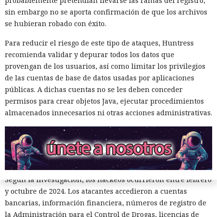
probablemente pretendían llevarse las ramas del registro,
y conspiración en un tribunal federal del estado de
sin embargo no se aporta confirmación de que los archivos
Washington. Su sentencia se dictará el 27 de octubre; la
se hubieran robado con éxito.
pena máxima es de hasta 32 años de prisión.
Para reducir el riesgo de este tipo de ataques, Huntress
Muka y sus cómplices utilizaron credenciales robadas para
recomienda validar y depurar todos los datos que
acceder a cuentas de Snowflake y robaron información de al
provengan de los usuarios, así como limitar los privilegios
menos 165 empresas. Entre las afectadas se encuentran
de las cuentas de base de datos usadas por aplicaciones
AT&T, Ticketmaster, Advance Auto Parts, Neiman Marcus,
públicas. A dichas cuentas no se les deben conceder
Santander, LendingTree y uno de los distritos escolares más
permisos para crear objetos Java, ejecutar procedimientos
grandes de Estados Unidos.
almacenados innecesarios ni otras acciones administrativas.
La magnitud de las filtraciones fue enorme: en el caso de
AT&T se trató de registros de llamadas y mensajes de más
de 100 millones de abonados, y el hackeo a Ticketmaster
afectó a alrededor de 560 millones de usuarios.
Según la investigación, los hackeos ocurrieron entre febrero
y octubre de 2024. Los atacantes accedieron a cuentas
bancarias, información financiera, números de registro de
la Administración para el Control de Drogas, licencias de