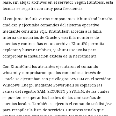
base, sin alojar archivos en el servidor. Según Huntress, esta
técnica se registra con muy poca frecuencia.
El conjunto incluía varios componentes. KhuntCmd lanzaba
cmd.exe y ejecutaba comandos del sistema operativo
mediante consultas SQL. KhuntHash accedía a la tabla
interna de usuarios de Oracle y escribía nombres de
cuentas y contraseñas en un archivo. KhuntFS permitía
explorar y buscar archivos, y KhuntT se usaba para
comprobar la instalación exitosa de la herramienta.
Con KhuntCmd los atacantes ejecutaron el comando
El canadiense Connor Riley Muka ganó dinero durante
whoami y comprobaron que los comandos a través de
muchos meses con datos robados de otras personas, antes
Oracle se ejecutaban con privilegios SYSTEM en el servidor
de ser detenido y entregado a la justicia estadounidense por
Windows. Luego, mediante PowerShell se copiaron las
uno de los mayores hackeos de los últimos años — ataque a
ramas del registro SAM, SECURITY y SYSTEM, de las cuales
la plataforma en la nube Snowflake.
se pueden recuperar los hashes de las contraseñas de
cuentas locales. También se ejecutó el comando tasklist /svc
Muka, de 26 años, se declaró culpable de cargos de fraude
para recopilar la lista de servicios. Huntress señaló que
informático y telefónico, robo agravado de datos personales