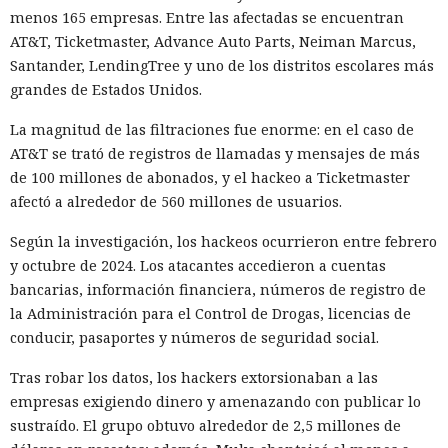
anterior, el Ministerio de Comercio de China anunció
menos 165 empresas. Entre las afectadas se encuentran
nuevas restricciones contra empresas estadounidenses y la
AT&T, Ticketmaster, Advance Auto Parts, Neiman Marcus,
exportación de drones a EE. UU., calificándolas como
Santander, LendingTree y uno de los distritos escolares más
respuesta a las recientes medidas de Washington contra el
grandes de Estados Unidos.
acceso de empresas chinas al mercado estadounidense. El
La magnitud de las filtraciones fue enorme: en el caso de
regulador no precisó si estas acciones están relacionadas
AT&T se trató de registros de llamadas y mensajes de más
con la revisión a Palo Alto.
de 100 millones de abonados, y el hackeo a Ticketmaster
La presión sobre la compañía no es nueva: ya en enero se
afectó a alrededor de 560 millones de usuarios.
recomendó a las organizaciones chinas que renunciaran al
Según la investigación, los hackeos ocurrieron entre febrero
software de más de una decena de desarrolladores
y octubre de 2024. Los atacantes accedieron a cuentas
estadounidenses e israelíes de soluciones de
bancarias, información financiera, números de registro de
ciberseguridad, incluida Palo Alto Networks. Esta última,
la Administración para el Control de Drogas, licencias de
por cierto, se especializa en protección de redes y en la
conducir, pasaportes y números de seguridad social.
nube, y tiene oficinas en Pekín, Shanghái, Cantón,
Shenzhen y Macao.
Tras robar los datos, los hackers extorsionaban a las
empresas exigiendo dinero y amenazando con publicar lo
Un escenario similar ya se desarrolló con el fabricante de
sustraído. El grupo obtuvo alrededor de 2,5 millones de
chips de memoria Micron Technology. En 2023, la