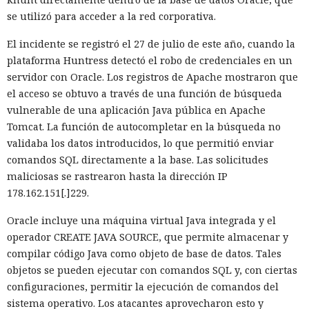
carga y los vuelve a cargar cuando es necesario.
se utilizó para acceder a la red corporativa.
En modo experimental está disponible un nuevo
El incidente se registró el 27 de julio de este año, cuando la
compilador de React escrito en Rust, integrado directamente
plataforma Huntress detectó el robo de credenciales en un
en Turbopack. Evita la configuración manual de la
memoiza
servidor con Oracle. Los registros de Apache mostraron que
ción
que antes requería pasar el código por el
transpilador
el acceso se obtuvo a través de una función de búsqueda
Babel, y es capaz de reducir el tiempo de compilación en un
vulnerable de una aplicación Java pública en Apache
34% en arranque en frío y en un 46% en recompilación.
Tomcat. La función de autocompletar en la búsqueda no
La mejora de rendimiento también afectó a la ejecución del
validaba los datos introducidos, lo que permitió enviar
código. El paso a TypeScript versión 7, reescrito en Go, según
comandos SQL directamente a la base. Las solicitudes
la estimación del equipo de Next.js acelera el
maliciosas se rastrearon hasta la dirección IP
funcionamiento aproximadamente diez veces. En el
178.162.151[.]229.
servidor, renunciar a la conversión de los web streams a
Oracle incluye una máquina virtual Java integrada y el
favor de los streams nativos de Node.js en toda la capa de
operador CREATE JAVA SOURCE, que permite almacenar y
renderizado permite procesar un 22% más de solicitudes
compilar código Java como objeto de base de datos. Tales
sin cambiar el código de las aplicaciones.
objetos se pueden ejecutar con comandos SQL y, con ciertas
Entre otras novedades figuran la unificación de la carga útil
configuraciones, permitir la ejecución de comandos del
para reducir el número de solicitudes de precarga, un
sistema operativo. Los atacantes aprovecharon esto y