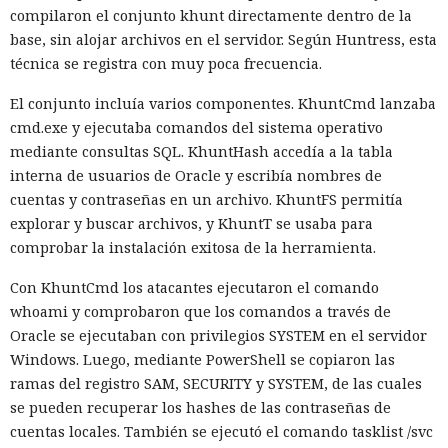
mejor caché de archivos estáticos, la herramienta de
compilaron el conjunto khunt directamente dentro de la
depuración Instant Navigations, que muestra los
base, sin alojar archivos en el servidor. Según Huntress, esta
componentes lentos, documentación con soporte de
técnica se registra con muy poca frecuencia.
versiones para agentes de IA, límites propios de manejo de
El conjunto incluía varios componentes. KhuntCmd lanzaba
errores y compatibilidad con importaciones de archivos tipo
cmd.exe y ejecutaba comandos del sistema operativo
«glob».
mediante consultas SQL. KhuntHash accedía a la tabla
Las conversaciones sobre la pérdida de popularidad de
interna de usuarios de Oracle y escribía nombres de
Next.js en favor de los frameworks Remix, Astro y Gatsby
cuentas y contraseñas en un archivo. KhuntFS permitía
aún no se confirman en los datos: según el director general
explorar y buscar archivos, y KhuntT se usaba para
de Vercel, Guillermo Rauch, este año el número de
comprobar la instalación exitosa de la herramienta.
descargas del framework superó los mil millones — casi el
Con KhuntCmd los atacantes ejecutaron el comando
doble del año pasado, que fue de alrededor de 520 millones.
whoami y comprobaron que los comandos a través de
Oracle se ejecutaban con privilegios SYSTEM en el servidor
Windows. Luego, mediante PowerShell se copiaron las
ramas del registro SAM, SECURITY y SYSTEM, de las cuales
se pueden recuperar los hashes de las contraseñas de
cuentas locales. También se ejecutó el comando tasklist /svc