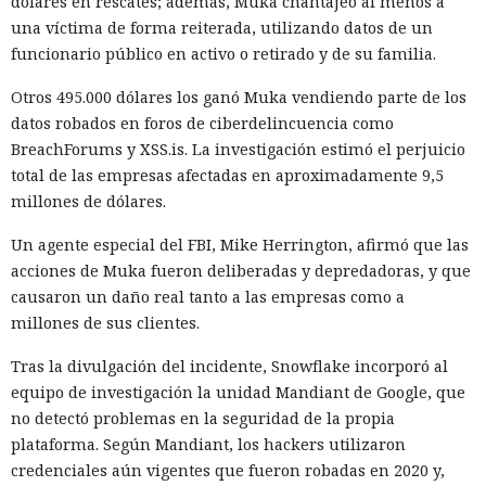
dólares en rescates; además, Muka chantajeó al menos a
Administración del Ciberespacio de China determinó que
una víctima de forma reiterada, utilizando datos de un
los productos de la compañía no superaron la revisión y
funcionario público en activo o retirado y de su familia.
prohibió a los operadores de infraestructura crítica del país
su adquisición. Como resultado, Micron no pudo restablecer
Otros 495.000 dólares los ganó Muka vendiendo parte de los
su negocio y en otoño de 2025 suspendió por completo las
datos robados en foros de ciberdelincuencia como
entregas de chips para servidores a los centros de datos
BreachForums y XSS.is. La investigación estimó el perjuicio
chinos, conservando ventas solo en los sectores automotriz
total de las empresas afectadas en aproximadamente 9,5
y móvil.
millones de dólares.
Así, el enfrentamiento tecnológico entre ambos países hace
Un agente especial del FBI, Mike Herrington, afirmó que las
tiempo que ha superado el marco de aranceles recíprocos y
acciones de Muka fueron deliberadas y depredadoras, y que
restricciones a la exportación — ahora están en la mira
causaron un daño real tanto a las empresas como a
empresas concretas y su reputación en mercados
millones de sus clientes.
extranjeros. En estas condiciones, los negocios se convierten
cada vez más en instrumentos de medidas de respuesta, y
Tras la divulgación del incidente, Snowflake incorporó al
no simplemente en participantes de la competencia de
equipo de investigación la unidad Mandiant de Google, que
mercado.
no detectó problemas en la seguridad de la propia
plataforma. Según Mandiant, los hackers utilizaron
credenciales aún vigentes que fueron robadas en 2020 y,