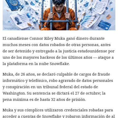
Las sanciones y restricciones contra las empresas
tecnológicas chinas por parte de las autoridades
estadounidenses hace tiempo que son noticia habitual —
ahora un escenario similar
se está desarrollando
en sentido
inverso. La Administración del Ciberespacio de China
anunció el inicio de una revisión de los productos de la
El canadiense Connor Riley Muka ganó dinero durante
estadounidense Palo Alto Networks que se venden en el
muchos meses con datos robados de otras personas, antes
territorio del país, citando riesgos para la infraestructura
de ser detenido y entregado a la justicia estadounidense por
informática crítica y la seguridad nacional.
uno de los mayores hackeos de los últimos años — ataque a
la plataforma en la nube Snowflake.
El regulador no nombró productos concretos de la compañía
sujetos a revisión, no reveló la naturaleza de posibles
Muka, de 26 años, se declaró culpable de cargos de fraude
vulnerabilidades ni precisó qué medidas podrían seguir en
informático y telefónico, robo agravado de datos personales
caso de detectarse incumplimientos.
y conspiración en un tribunal federal del estado de
Washington. Su sentencia se dictará el 27 de octubre; la
La decisión se produjo en medio del empeoramiento de las
pena máxima es de hasta 32 años de prisión.
disputas comerciales y tecnológicas entre Pekín y
Washington, que ponen en peligro la frágil tregua
Muka y sus cómplices utilizaron credenciales robadas para
alcanzada en las últimas cumbres bilaterales. El día
acceder a cuentas de Snowflake y robaron información de al