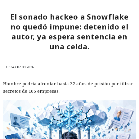
través de Palo Alto Networks
El sonado hackeo a Snowflake
no quedó impune: detenido el
12:43 / 07.08.2026
autor, ya espera sentencia en
una celda.
Otra corporación corre el riesgo de repetir la triste suerte de
sus predecesoras.
10:34 / 07.08.2026
Hombre podría afrontar hasta 32 años de prisión por filtrar
secretos de 165 empresas.