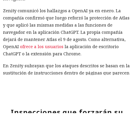
Zenity comunicó los hallazgos a OpenAI ya en enero. La
compañía confirmó que luego reforzó la protección de Atlas
y que aplicó las mismas medidas a las funciones de
navegador en la aplicación ChatGPT. La propia compañía
dejará de mantener Atlas el 9 de agosto. Como alternativa,
OpenAI
ofrece a los usuarios
la aplicación de escritorio
ChatGPT o la extensión para Chrome.
En Zenity subrayan que los ataques descritos se basan en la
sustitución de instrucciones dentro de páginas que parecen
normales, por lo que confiar únicamente en las
comprobaciones integradas de la IA no es suficiente: se
necesitan restricciones más estrictas, que no dependan del
criterio del propio modelo, sobre qué acciones y con qué
nivel de acceso puede ejecutar el navegador de forma
Inspecciones que forzarán su
automática.
salida del mercado: China toma
represalias contra EE. UU. a