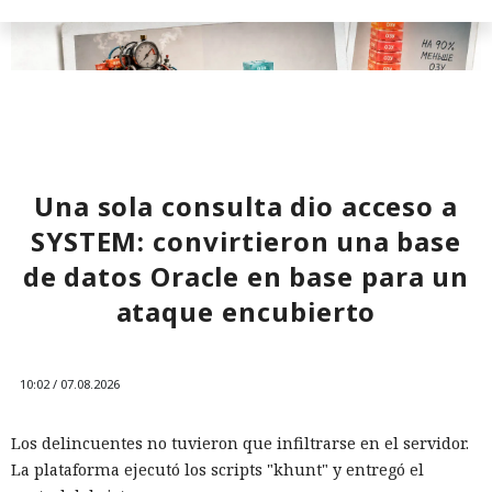
Una sola consulta dio acceso a
SYSTEM: convirtieron una base
de datos Oracle en base para un
Los desarrolladores, que durante años soportaron fallos
ataque encubierto
repentinos de Node.js al compilar aplicaciones complejas,
pudieron respirar más tranquilos: salió una nueva versión
del framework de JavaScript Next.js, que promete librarlos
10:02 / 07.08.2026
del conocido mensaje «FATAL ERROR». El equipo de Next.js
p
resentó
la versión 16.3 — la primera actualización
Los delincuentes no tuvieron que infiltrarse en el servidor.
importante desde octubre de 2025, que reduce el consumo
La plataforma ejecutó los scripts "khunt" y entregó el
de memoria RAM en desarrollo hasta un 90% y, además,