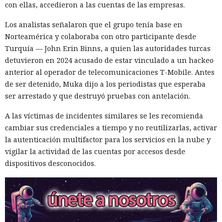
con ellas, accedieron a las cuentas de las empresas.
Los analistas señalaron que el grupo tenía base en
Norteamérica y colaboraba con otro participante desde
Turquía — John Erin Binns, a quien las autoridades turcas
detuvieron en 2024 acusado de estar vinculado a un hackeo
anterior al operador de telecomunicaciones T-Mobile. Antes
Era demasiado pronto para dar
de ser detenido, Muka dijo a los periodistas que esperaba
ser arrestado y que destruyó pruebas con antelación.
por muerto a Next.js: la versión
16.3 pulveriza los récords de
A las víctimas de incidentes similares se les recomienda
cambiar sus credenciales a tiempo y no reutilizarlas, activar
rendimiento.
la autenticación multifactor para los servicios en la nube y
vigilar la actividad de las cuentas por accesos desde
dispositivos desconocidos.
12:01 / 07.08.2026
Ingenieros reducen en un 90% el consumo de memoria
RAM y aceleran la compilación 2,3 veces.