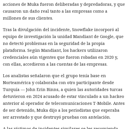
Shenzhen y Macao.
acciones de Muka fueron deliberadas y depredadoras, y que
causaron un daño real tanto a las empresas como a
Un escenario similar ya se desarrolló con el fabricante de
millones de sus clientes.
chips de memoria Micron Technology. En 2023, la
Administración del Ciberespacio de China determinó que
Tras la divulgación del incidente, Snowflake incorporó al
los productos de la compañía no superaron la revisión y
equipo de investigación la unidad Mandiant de Google, que
prohibió a los operadores de infraestructura crítica del país
no detectó problemas en la seguridad de la propia
su adquisición. Como resultado, Micron no pudo restablecer
plataforma. Según Mandiant, los hackers utilizaron
su negocio y en otoño de 2025 suspendió por completo las
credenciales aún vigentes que fueron robadas en 2020 y,
entregas de chips para servidores a los centros de datos
con ellas, accedieron a las cuentas de las empresas.
chinos, conservando ventas solo en los sectores automotriz
Los analistas señalaron que el grupo tenía base en
y móvil.
Norteamérica y colaboraba con otro participante desde
Así, el enfrentamiento tecnológico entre ambos países hace
Turquía — John Erin Binns, a quien las autoridades turcas
tiempo que ha superado el marco de aranceles recíprocos y
detuvieron en 2024 acusado de estar vinculado a un hackeo
restricciones a la exportación — ahora están en la mira
anterior al operador de telecomunicaciones T-Mobile. Antes
empresas concretas y su reputación en mercados
de ser detenido, Muka dijo a los periodistas que esperaba
extranjeros. En estas condiciones, los negocios se convierten
ser arrestado y que destruyó pruebas con antelación.
cada vez más en instrumentos de medidas de respuesta, y
A las víctimas de incidentes similares se les recomienda
no simplemente en participantes de la competencia de