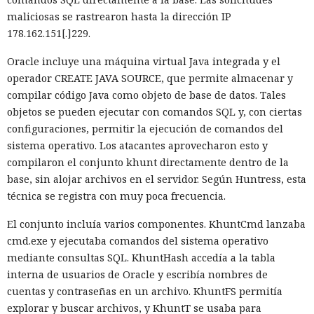
21 segundos ahora se completa en 9,2 segundos — una
maliciosas se rastrearon hasta la dirección IP
aceleración de 2,3 veces. El desplazamiento de memoria,
178.162.151[.]229.
activado por defecto en modo de desarrollo, mueve los datos
Oracle incluye una máquina virtual Java integrada y el
no solicitados al disco cuando se aproxima al umbral de
operador CREATE JAVA SOURCE, que permite almacenar y
carga y los vuelve a cargar cuando es necesario.
compilar código Java como objeto de base de datos. Tales
En modo experimental está disponible un nuevo
objetos se pueden ejecutar con comandos SQL y, con ciertas
compilador de React escrito en Rust, integrado directamente
configuraciones, permitir la ejecución de comandos del
en Turbopack. Evita la configuración manual de la
memoiza
sistema operativo. Los atacantes aprovecharon esto y
ción
que antes requería pasar el código por el
transpilador
compilaron el conjunto khunt directamente dentro de la
Babel, y es capaz de reducir el tiempo de compilación en un
base, sin alojar archivos en el servidor. Según Huntress, esta
34% en arranque en frío y en un 46% en recompilación.
técnica se registra con muy poca frecuencia.
La mejora de rendimiento también afectó a la ejecución del
El conjunto incluía varios componentes. KhuntCmd lanzaba
código. El paso a TypeScript versión 7, reescrito en Go, según
cmd.exe y ejecutaba comandos del sistema operativo
la estimación del equipo de Next.js acelera el
mediante consultas SQL. KhuntHash accedía a la tabla
funcionamiento aproximadamente diez veces. En el
interna de usuarios de Oracle y escribía nombres de
servidor, renunciar a la conversión de los web streams a
cuentas y contraseñas en un archivo. KhuntFS permitía
favor de los streams nativos de Node.js en toda la capa de
explorar y buscar archivos, y KhuntT se usaba para