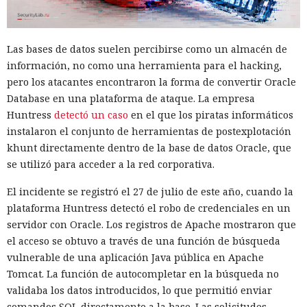
del framework de JavaScript Next.js, que promete librarlos
del conocido mensaje «FATAL ERROR». El equipo de Next.js
p
resentó
la versión 16.3 — la primera actualización
Las bases de datos suelen percibirse como un almacén de
importante desde octubre de 2025, que reduce el consumo
información, no como una herramienta para el hacking,
de memoria RAM en desarrollo hasta un 90% y, además,
pero los atacantes encontraron la forma de convertir Oracle
acelera el renderizado y el funcionamiento en general.
Database en una plataforma de ataque. La empresa
La contribución principal a la economía de memoria la
Huntress
detectó un caso
en el que los piratas informáticos
aporta el empaquetador integrado Turbopack, que desde
instalaron el conjunto de herramientas de postexplotación
2022 sustituye progresivamente a Webpack en el proyecto.
khunt directamente dentro de la base de datos Oracle, que
En la nueva versión están activados por defecto el caché en
se utilizó para acceder a la red corporativa.
disco y el desplazamiento de datos no utilizados a disco. Una
El incidente se registró el 27 de julio de este año, cuando la
instancia con 50 rutas (páginas separadas) ahora consume
plataforma Huntress detectó el robo de credenciales en un
alrededor de 840 megabytes en lugar de los anteriores 4,6
servidor con Oracle. Los registros de Apache mostraron que
gigabytes — un ahorro de aproximadamente el 82%.
el acceso se obtuvo a través de una función de búsqueda
El caché en disco, probado ya en la versión 16.1, lee el caché
vulnerable de una aplicación Java pública en Apache
guardado antes de la compilación y recompila solo los
Tomcat. La función de autocompletar en la búsqueda no
fragmentos de código que han cambiado. Según pruebas de
validaba los datos introducidos, lo que permitió enviar
Vercel, una compilación de un proyecto que antes tardaba
comandos SQL directamente a la base. Las solicitudes