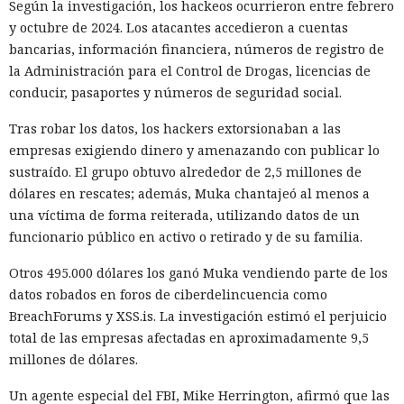
Según la investigación, los hackeos ocurrieron entre febrero
La decisión se produjo en medio del empeoramiento de las
y octubre de 2024. Los atacantes accedieron a cuentas
disputas comerciales y tecnológicas entre Pekín y
bancarias, información financiera, números de registro de
Washington, que ponen en peligro la frágil tregua
la Administración para el Control de Drogas, licencias de
alcanzada en las últimas cumbres bilaterales. El día
conducir, pasaportes y números de seguridad social.
anterior, el Ministerio de Comercio de China anunció
nuevas restricciones contra empresas estadounidenses y la
Tras robar los datos, los hackers extorsionaban a las
exportación de drones a EE. UU., calificándolas como
empresas exigiendo dinero y amenazando con publicar lo
respuesta a las recientes medidas de Washington contra el
sustraído. El grupo obtuvo alrededor de 2,5 millones de
acceso de empresas chinas al mercado estadounidense. El
dólares en rescates; además, Muka chantajeó al menos a
regulador no precisó si estas acciones están relacionadas
una víctima de forma reiterada, utilizando datos de un
con la revisión a Palo Alto.
funcionario público en activo o retirado y de su familia.
La presión sobre la compañía no es nueva: ya en enero se
Otros 495.000 dólares los ganó Muka vendiendo parte de los
recomendó a las organizaciones chinas que renunciaran al
datos robados en foros de ciberdelincuencia como
software de más de una decena de desarrolladores
BreachForums y XSS.is. La investigación estimó el perjuicio
estadounidenses e israelíes de soluciones de
total de las empresas afectadas en aproximadamente 9,5
ciberseguridad, incluida Palo Alto Networks. Esta última,
millones de dólares.
por cierto, se especializa en protección de redes y en la
nube, y tiene oficinas en Pekín, Shanghái, Cantón,
Un agente especial del FBI, Mike Herrington, afirmó que las