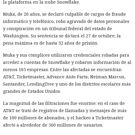
la plataforma en la nube Snowflake.
Muka, de 26 años, se declaró culpable de cargos de fraude
informático y telefónico, robo agravado de datos personales
y conspiración en un tribunal federal del estado de
Las sanciones y restricciones contra las empresas
Washington. Su sentencia se dictará el 27 de octubre; la
tecnológicas chinas por parte de las autoridades
pena máxima es de hasta 32 años de prisión.
estadounidenses hace tiempo que son noticia habitual —
Muka y sus cómplices utilizaron credenciales robadas para
ahora un escenario similar
se está desarrollando
en sentido
acceder a cuentas de Snowflake y robaron información de al
inverso. La Administración del Ciberespacio de China
menos 165 empresas. Entre las afectadas se encuentran
anunció el inicio de una revisión de los productos de la
AT&T, Ticketmaster, Advance Auto Parts, Neiman Marcus,
estadounidense Palo Alto Networks que se venden en el
Santander, LendingTree y uno de los distritos escolares más
territorio del país, citando riesgos para la infraestructura
grandes de Estados Unidos.
informática crítica y la seguridad nacional.
La magnitud de las filtraciones fue enorme: en el caso de
El regulador no nombró productos concretos de la compañía
AT&T se trató de registros de llamadas y mensajes de más
sujetos a revisión, no reveló la naturaleza de posibles
de 100 millones de abonados, y el hackeo a Ticketmaster
vulnerabilidades ni precisó qué medidas podrían seguir en
afectó a alrededor de 560 millones de usuarios.
caso de detectarse incumplimientos.