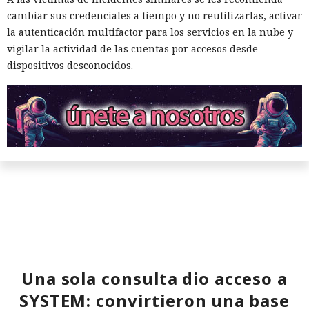
cambiar sus credenciales a tiempo y no reutilizarlas, activar
mercado.
la autenticación multifactor para los servicios en la nube y
vigilar la actividad de las cuentas por accesos desde
dispositivos desconocidos.
Era demasiado pronto para dar
por muerto a Next.js: la versión
16.3 pulveriza los récords de
rendimiento.
Una sola consulta dio acceso a
SYSTEM: convirtieron una base