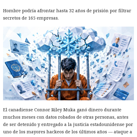
criterio del propio modelo, sobre qué acciones y con qué
Inspecciones que forzarán su
nivel de acceso puede ejecutar el navegador de forma
Hombre podría afrontar hasta 32 años de prisión por filtrar
salida del mercado: China toma
automática.
secretos de 165 empresas.
represalias contra EE. UU. a
través de Palo Alto Networks
12:43 / 07.08.2026
Otra corporación corre el riesgo de repetir la triste suerte de
sus predecesoras.
El canadiense Connor Riley Muka ganó dinero durante
muchos meses con datos robados de otras personas, antes
de ser detenido y entregado a la justicia estadounidense por
uno de los mayores hackeos de los últimos años — ataque a