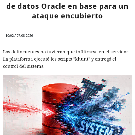
12:01 / 07.08.2026
de datos Oracle en base para un
ataque encubierto
Ingenieros reducen en un 90% el consumo de memoria
RAM y aceleran la compilación 2,3 veces.
10:02 / 07.08.2026
Los delincuentes no tuvieron que infiltrarse en el servidor.
La plataforma ejecutó los scripts "khunt" y entregó el
control del sistema.
Los desarrolladores, que durante años soportaron fallos
repentinos de Node.js al compilar aplicaciones complejas,
pudieron respirar más tranquilos: salió una nueva versión