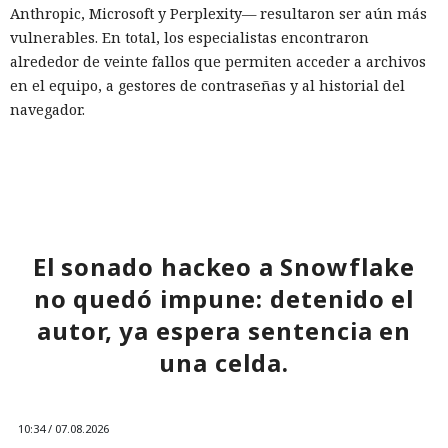
Anthropic, Microsoft y Perplexity— resultaron ser aún más
vulnerables. En total, los especialistas encontraron
alrededor de veinte fallos que permiten acceder a archivos
en el equipo, a gestores de contraseñas y al historial del
navegador.
Zenity comunicó los hallazgos a OpenAI ya en enero. La
compañía confirmó que luego reforzó la protección de Atlas
y que aplicó las mismas medidas a las funciones de
navegador en la aplicación ChatGPT. La propia compañía
dejará de mantener Atlas el 9 de agosto. Como alternativa,
El sonado hackeo a Snowflake
OpenAI
ofrece a los usuarios
la aplicación de escritorio
no quedó impune: detenido el
ChatGPT o la extensión para Chrome.
autor, ya espera sentencia en
En Zenity subrayan que los ataques descritos se basan en la
una celda.
sustitución de instrucciones dentro de páginas que parecen
normales, por lo que confiar únicamente en las
comprobaciones integradas de la IA no es suficiente: se
necesitan restricciones más estrictas, que no dependan del
10:34 / 07.08.2026