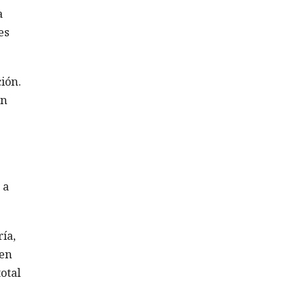
a
es
ión.
ón
 a
ía,
 en
otal