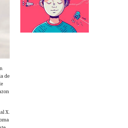
en
ia de
de
azon
al X.
ioma
nte