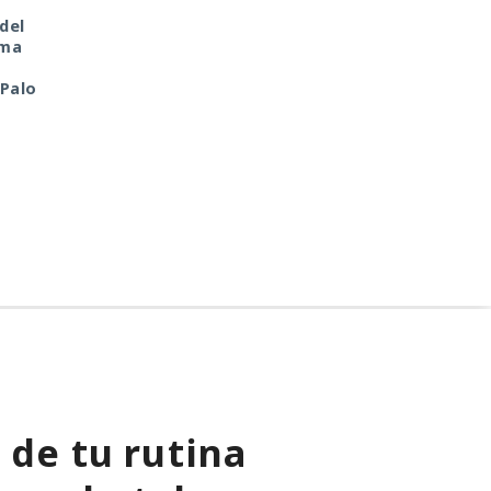
Tu monedero cripto fue
El sonado hackeo a
del
hackeado en tu portátil
Snowflake no quedó
oma
de casa. Culpa de la
impune: detenido el
antigua librería
autor, ya espera
 Palo
CryptoJS.
sentencia en una celda
 de tu rutina