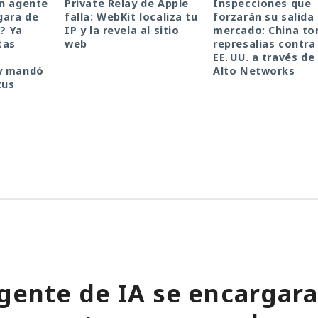
un agente
Private Relay de Apple
Inspecciones que
gara de
falla: WebKit localiza tu
forzarán su salida 
a? Ya
IP y la revela al sitio
mercado: China t
tas
web
represalias contra
EE. UU. a través de
y mandó
Alto Networks
tus
gente de IA se encargara