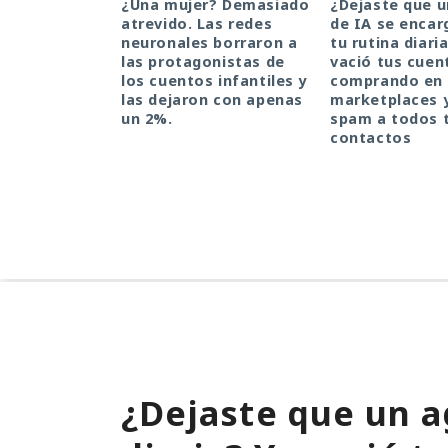
¿Una mujer? Demasiado
¿Dejaste que 
atrevido. Las redes
de IA se encar
neuronales borraron a
tu rutina diari
las protagonistas de
vació tus cuen
los cuentos infantiles y
comprando en
las dejaron con apenas
marketplaces 
un 2%.
spam a todos 
contactos
¿Dejaste que un a