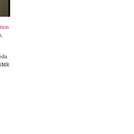
tion
,
eda
ASMR