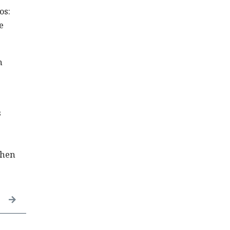
os:
e
n
s
chen