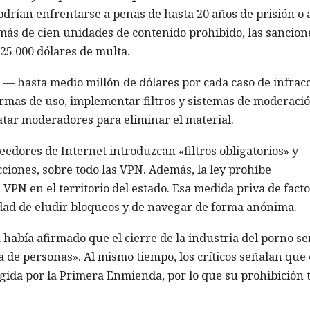
drían enfrentarse a penas de hasta 20 años de prisión o 
e más de cien unidades de contenido prohibido, las sancion
25 000 dólares de multa.
 — hasta medio millón de dólares por cada caso de infracc
ormas de uso, implementar filtros y sistemas de moderaci
ratar moderadores para eliminar el material.
edores de Internet introduzcan «filtros obligatorios» y
cciones, sobre todo las VPN. Además, la ley prohíbe
VPN en el territorio del estado. Esa medida priva de facto
idad de eludir bloqueos y de navegar de forma anónima.
a había afirmado que el cierre de la industria del porno ser
ta de personas». Al mismo tiempo, los críticos señalan que
gida por la Primera Enmienda, por lo que su prohibición t