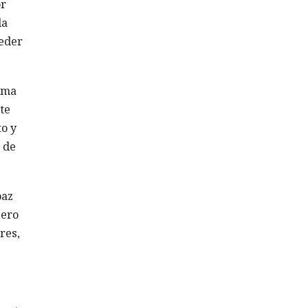
or
da
ceder
ema
te
to y
 de
paz
jero
res,