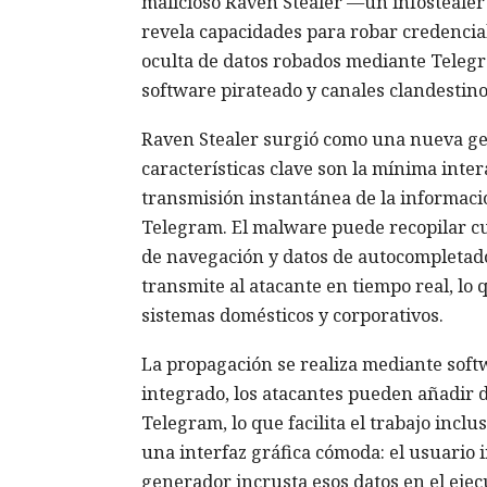
malicioso Raven Stealer —un infostealer l
revela capacidades para robar credenci
oculta de datos robados mediante Telegra
software pirateado y canales clandestino
Raven Stealer surgió como una nueva ge
características clave son la mínima inter
transmisión instantánea de la informaci
Telegram. El malware puede recopilar cue
de navegación y datos de autocompletad
transmite al atacante en tiempo real, lo
sistemas domésticos y corporativos.
La propagación se realiza mediante softw
integrado, los atacantes pueden añadir 
Telegram, lo que facilita el trabajo incl
una interfaz gráfica cómoda: el usuario in
generador incrusta esos datos en el eje