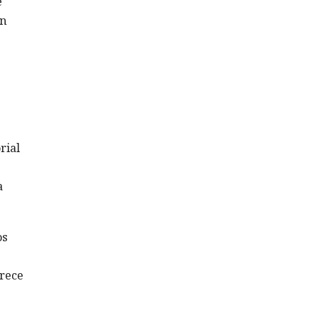
e
ón
rial
a
os
frece