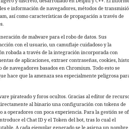
igero y discreto, desarrollado en Delphi y C++. El inform
ales e información de navegadores, métodos de transmisi
m, así como características de propagación a través de
s.
neración de malware para el robo de datos. Sus
acción con el usuario, un camuflaje cuidadoso y la
ón robada a través de la integración incorporada con
ntas de aplicaciones, extraer contraseñas, cookies, histo
o de navegadores basados en Chromium. Todo esto se
 que hace que la amenaza sea especialmente peligrosa par
are pirateado y foros ocultos. Gracias al editor de recurs
directamente al binario una configuración con tokens de
uso a operadores con poca experiencia. Para la gestión se o
troduce el Chat ID y el Token del bot, tras lo cual el
cutable. A cada ejemplar generado se le asigna un nombre