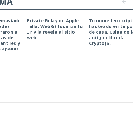
EMA
emasiado
Private Relay de Apple
Tu monedero cript
redes
falla: WebKit localiza tu
hackeado en tu por
raron a
IP y la revela al sitio
de casa. Culpa de l
tas de
web
antigua librería
antiles y
CryptoJS.
n apenas