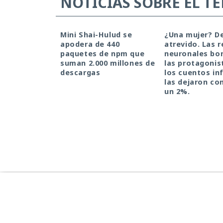
NOTICIAS SOBRE EL T
Mini Shai-Hulud se
¿Una mujer? D
apodera de 440
atrevido. Las 
paquetes de npm que
neuronales bor
suman 2.000 millones de
las protagonis
descargas
los cuentos inf
las dejaron co
un 2%.