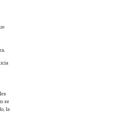
ue
za.
icia
les
n se
o, la