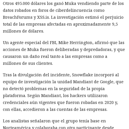
su adquisición. Como resultado, Micron no pudo restablecer
Otros 495.000 dólares los ganó Muka vendiendo parte de los
su negocio y en otoño de 2025 suspendió por completo las
datos robados en foros de ciberdelincuencia como
entregas de chips para servidores a los centros de datos
BreachForums y XSS.is. La investigación estimó el perjuicio
chinos, conservando ventas solo en los sectores automotriz
total de las empresas afectadas en aproximadamente 9,5
y móvil.
millones de dólares.
Así, el enfrentamiento tecnológico entre ambos países hace
Un agente especial del FBI, Mike Herrington, afirmó que las
tiempo que ha superado el marco de aranceles recíprocos y
acciones de Muka fueron deliberadas y depredadoras, y que
restricciones a la exportación — ahora están en la mira
causaron un daño real tanto a las empresas como a
empresas concretas y su reputación en mercados
millones de sus clientes.
extranjeros. En estas condiciones, los negocios se convierten
Tras la divulgación del incidente, Snowflake incorporó al
cada vez más en instrumentos de medidas de respuesta, y
Era demasiado pronto para dar
equipo de investigación la unidad Mandiant de Google, que
no simplemente en participantes de la competencia de
no detectó problemas en la seguridad de la propia
mercado.
por muerto a Next.js: la versión
plataforma. Según Mandiant, los hackers utilizaron
16.3 pulveriza los récords de
credenciales aún vigentes que fueron robadas en 2020 y,
rendimiento.
con ellas, accedieron a las cuentas de las empresas.
Los analistas señalaron que el grupo tenía base en
Norteamérica y colaboraba con otro participante desde