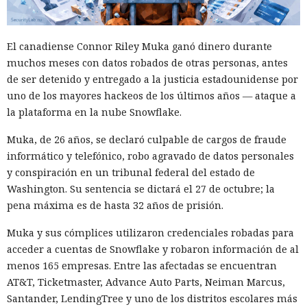
ahora un escenario similar
se está desarrollando
en sentido
inverso. La Administración del Ciberespacio de China
El canadiense Connor Riley Muka ganó dinero durante
anunció el inicio de una revisión de los productos de la
muchos meses con datos robados de otras personas, antes
estadounidense Palo Alto Networks que se venden en el
de ser detenido y entregado a la justicia estadounidense por
territorio del país, citando riesgos para la infraestructura
uno de los mayores hackeos de los últimos años — ataque a
informática crítica y la seguridad nacional.
la plataforma en la nube Snowflake.
El regulador no nombró productos concretos de la compañía
Muka, de 26 años, se declaró culpable de cargos de fraude
sujetos a revisión, no reveló la naturaleza de posibles
informático y telefónico, robo agravado de datos personales
vulnerabilidades ni precisó qué medidas podrían seguir en
y conspiración en un tribunal federal del estado de
caso de detectarse incumplimientos.
Washington. Su sentencia se dictará el 27 de octubre; la
La decisión se produjo en medio del empeoramiento de las
pena máxima es de hasta 32 años de prisión.
disputas comerciales y tecnológicas entre Pekín y
Muka y sus cómplices utilizaron credenciales robadas para
Washington, que ponen en peligro la frágil tregua
acceder a cuentas de Snowflake y robaron información de al
alcanzada en las últimas cumbres bilaterales. El día
menos 165 empresas. Entre las afectadas se encuentran
anterior, el Ministerio de Comercio de China anunció
AT&T, Ticketmaster, Advance Auto Parts, Neiman Marcus,
nuevas restricciones contra empresas estadounidenses y la
Santander, LendingTree y uno de los distritos escolares más
exportación de drones a EE. UU., calificándolas como