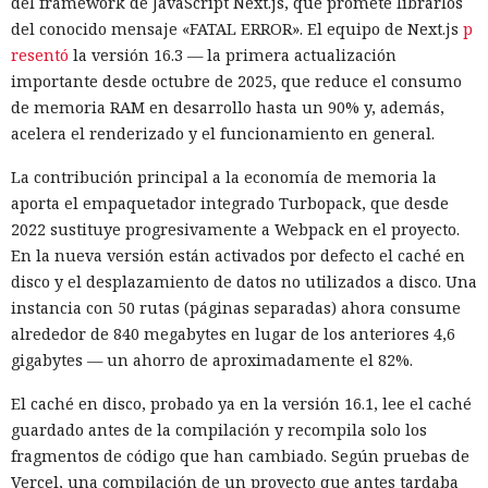
del framework de JavaScript Next.js, que promete librarlos
del conocido mensaje «FATAL ERROR». El equipo de Next.js
p
resentó
la versión 16.3 — la primera actualización
importante desde octubre de 2025, que reduce el consumo
de memoria RAM en desarrollo hasta un 90% y, además,
Una sola consulta dio acceso a
acelera el renderizado y el funcionamiento en general.
SYSTEM: convirtieron una base
La contribución principal a la economía de memoria la
de datos Oracle en base para un
aporta el empaquetador integrado Turbopack, que desde
ataque encubierto
2022 sustituye progresivamente a Webpack en el proyecto.
En la nueva versión están activados por defecto el caché en
disco y el desplazamiento de datos no utilizados a disco. Una
10:02 / 07.08.2026
instancia con 50 rutas (páginas separadas) ahora consume
alrededor de 840 megabytes en lugar de los anteriores 4,6
Los delincuentes no tuvieron que infiltrarse en el servidor.
gigabytes — un ahorro de aproximadamente el 82%.
La plataforma ejecutó los scripts "khunt" y entregó el
El caché en disco, probado ya en la versión 16.1, lee el caché
control del sistema.
guardado antes de la compilación y recompila solo los
fragmentos de código que han cambiado. Según pruebas de
Vercel, una compilación de un proyecto que antes tardaba