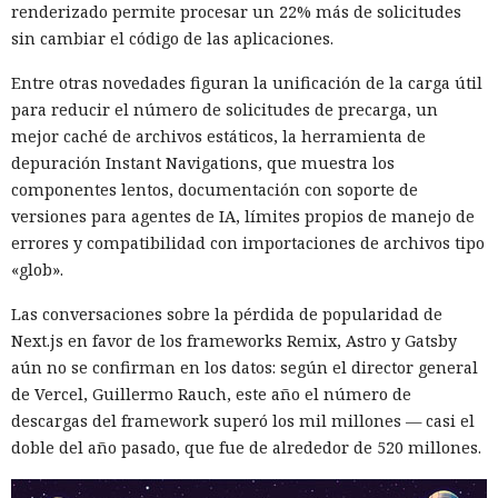
plataforma Huntress detectó el robo de credenciales en un
renderizado permite procesar un 22% más de solicitudes
servidor con Oracle. Los registros de Apache mostraron que
sin cambiar el código de las aplicaciones.
el acceso se obtuvo a través de una función de búsqueda
Entre otras novedades figuran la unificación de la carga útil
vulnerable de una aplicación Java pública en Apache
para reducir el número de solicitudes de precarga, un
Tomcat. La función de autocompletar en la búsqueda no
mejor caché de archivos estáticos, la herramienta de
validaba los datos introducidos, lo que permitió enviar
depuración Instant Navigations, que muestra los
comandos SQL directamente a la base. Las solicitudes
componentes lentos, documentación con soporte de
maliciosas se rastrearon hasta la dirección IP
versiones para agentes de IA, límites propios de manejo de
178.162.151[.]229.
errores y compatibilidad con importaciones de archivos tipo
Oracle incluye una máquina virtual Java integrada y el
«glob».
operador CREATE JAVA SOURCE, que permite almacenar y
Las conversaciones sobre la pérdida de popularidad de
compilar código Java como objeto de base de datos. Tales
Next.js en favor de los frameworks Remix, Astro y Gatsby
objetos se pueden ejecutar con comandos SQL y, con ciertas
aún no se confirman en los datos: según el director general
configuraciones, permitir la ejecución de comandos del
de Vercel, Guillermo Rauch, este año el número de
sistema operativo. Los atacantes aprovecharon esto y
descargas del framework superó los mil millones — casi el
compilaron el conjunto khunt directamente dentro de la
doble del año pasado, que fue de alrededor de 520 millones.
base, sin alojar archivos en el servidor. Según Huntress, esta
técnica se registra con muy poca frecuencia.