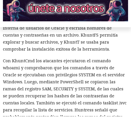
El conjunto incluía varios componentes. KhuntCmd lanzaba
cmd.exe y ejecutaba comandos del sistema operativo
mediante consultas SQL. KhuntHash accedía a la tabla
interna de usuarios de Oracle y escribía nombres de
cuentas y contraseñas en un archivo. KhuntFS permitía
explorar y buscar archivos, y KhuntT se usaba para
comprobar la instalación exitosa de la herramienta.
Con KhuntCmd los atacantes ejecutaron el comando
whoami y comprobaron que los comandos a través de
Oracle se ejecutaban con privilegios SYSTEM en el servidor
Windows. Luego, mediante PowerShell se copiaron las
ramas del registro SAM, SECURITY y SYSTEM, de las cuales
se pueden recuperar los hashes de las contraseñas de
cuentas locales. También se ejecutó el comando tasklist /svc
para recopilar la lista de servicios. Huntress señaló que
probablemente pretendían llevarse las ramas del registro,
sin embargo no se aporta confirmación de que los archivos
se hubieran robado con éxito.