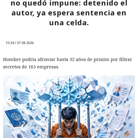
no quedó impune: detenido el
12:43 / 07.08.2026
autor, ya espera sentencia en
una celda.
Otra corporación corre el riesgo de repetir la triste suerte de
sus predecesoras.
10:34 / 07.08.2026
Hombre podría afrontar hasta 32 años de prisión por filtrar
secretos de 165 empresas.
Las sanciones y restricciones contra las empresas
tecnológicas chinas por parte de las autoridades
estadounidenses hace tiempo que son noticia habitual —