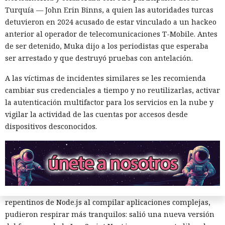
12:01 / 07.08.2026
Turquía — John Erin Binns, a quien las autoridades turcas
detuvieron en 2024 acusado de estar vinculado a un hackeo
Ingenieros reducen en un 90% el consumo de memoria
anterior al operador de telecomunicaciones T-Mobile. Antes
RAM y aceleran la compilación 2,3 veces.
de ser detenido, Muka dijo a los periodistas que esperaba
ser arrestado y que destruyó pruebas con antelación.
A las víctimas de incidentes similares se les recomienda
cambiar sus credenciales a tiempo y no reutilizarlas, activar
la autenticación multifactor para los servicios en la nube y
vigilar la actividad de las cuentas por accesos desde
dispositivos desconocidos.
Los desarrolladores, que durante años soportaron fallos
repentinos de Node.js al compilar aplicaciones complejas,
pudieron respirar más tranquilos: salió una nueva versión