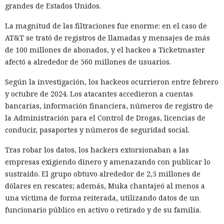
grandes de Estados Unidos.
respuesta a las recientes medidas de Washington contra el
acceso de empresas chinas al mercado estadounidense. El
La magnitud de las filtraciones fue enorme: en el caso de
regulador no precisó si estas acciones están relacionadas
AT&T se trató de registros de llamadas y mensajes de más
con la revisión a Palo Alto.
de 100 millones de abonados, y el hackeo a Ticketmaster
afectó a alrededor de 560 millones de usuarios.
La presión sobre la compañía no es nueva: ya en enero se
recomendó a las organizaciones chinas que renunciaran al
Según la investigación, los hackeos ocurrieron entre febrero
software de más de una decena de desarrolladores
y octubre de 2024. Los atacantes accedieron a cuentas
estadounidenses e israelíes de soluciones de
bancarias, información financiera, números de registro de
ciberseguridad, incluida Palo Alto Networks. Esta última,
la Administración para el Control de Drogas, licencias de
por cierto, se especializa en protección de redes y en la
conducir, pasaportes y números de seguridad social.
nube, y tiene oficinas en Pekín, Shanghái, Cantón,
Shenzhen y Macao.
Tras robar los datos, los hackers extorsionaban a las
empresas exigiendo dinero y amenazando con publicar lo
Un escenario similar ya se desarrolló con el fabricante de
sustraído. El grupo obtuvo alrededor de 2,5 millones de
chips de memoria Micron Technology. En 2023, la
dólares en rescates; además, Muka chantajeó al menos a
Administración del Ciberespacio de China determinó que
una víctima de forma reiterada, utilizando datos de un
los productos de la compañía no superaron la revisión y
funcionario público en activo o retirado y de su familia.
prohibió a los operadores de infraestructura crítica del país