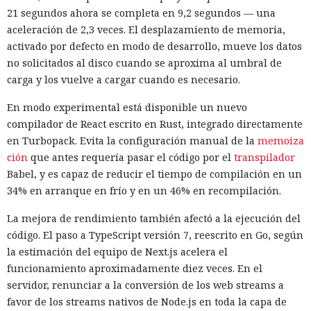
21 segundos ahora se completa en 9,2 segundos — una
aceleración de 2,3 veces. El desplazamiento de memoria,
activado por defecto en modo de desarrollo, mueve los datos
no solicitados al disco cuando se aproxima al umbral de
carga y los vuelve a cargar cuando es necesario.
En modo experimental está disponible un nuevo
compilador de React escrito en Rust, integrado directamente
en Turbopack. Evita la configuración manual de la
memoiza
Las bases de datos suelen percibirse como un almacén de
ción
que antes requería pasar el código por el
transpilador
información, no como una herramienta para el hacking,
Babel, y es capaz de reducir el tiempo de compilación en un
pero los atacantes encontraron la forma de convertir Oracle
34% en arranque en frío y en un 46% en recompilación.
Database en una plataforma de ataque. La empresa
La mejora de rendimiento también afectó a la ejecución del
Huntress
detectó un caso
en el que los piratas informáticos
código. El paso a TypeScript versión 7, reescrito en Go, según
instalaron el conjunto de herramientas de postexplotación
la estimación del equipo de Next.js acelera el
khunt directamente dentro de la base de datos Oracle, que
funcionamiento aproximadamente diez veces. En el
se utilizó para acceder a la red corporativa.
servidor, renunciar a la conversión de los web streams a
El incidente se registró el 27 de julio de este año, cuando la
favor de los streams nativos de Node.js en toda la capa de