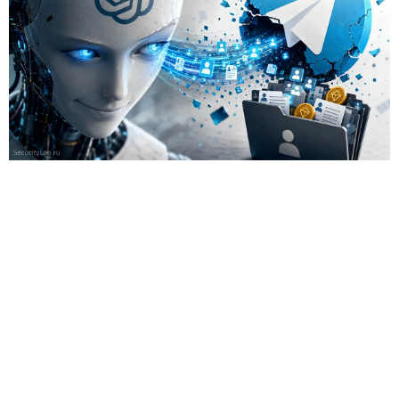
Las herramientas de IA gradualmente dejan de ser para los
atacantes solo una fuente de sugerencias y cada vez más
forman parte del propio ataque. Cisco Talos
estudió
los
registros de uso de IA y descubrió que los modelos de
lenguaje ya ayudan a los hackers a crear herramientas
maliciosas, escalar operaciones y buscar vulnerabilidades, y
que las restricciones de seguridad en muchos casos se
eluden con bastante facilidad.
En lugar de técnicas complejas, los atacantes simplemente
le decían al bot conversacional que controlaban