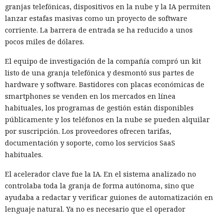
14:18 / 09.08.2026
granjas telefónicas, dispositivos en la nube y la IA permiten
lanzar estafas masivas como un proyecto de software
Bastaron poco menos de 20 minutos para vulnerar un
corriente. La barrera de entrada se ha reducido a unos
procesador protegido.
pocos miles de dólares.
El equipo de investigación de la compañía compró un kit
listo de una granja telefónica y desmontó sus partes de
hardware y software. Bastidores con placas económicas de
smartphones se venden en los mercados en línea
habituales, los programas de gestión están disponibles
públicamente y los teléfonos en la nube se pueden alquilar
por suscripción. Los proveedores ofrecen tarifas,
documentación y soporte, como los servicios SaaS
habituales.
El acelerador clave fue la IA. En el sistema analizado no
controlaba toda la granja de forma autónoma, sino que
La protección contra el ataque Spectre v2 se basa en que el
ayudaba a redactar y verificar guiones de automatización en
procesador borra o aísla el estado del predictor de saltos
lenguaje natural. Ya no es necesario que el operador
antes de ejecutar código protegido, pero especialistas del