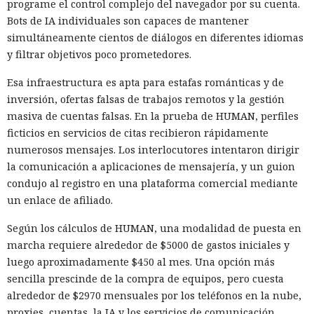
programe el control complejo del navegador por su cuenta.
MIT CSAIL
encontraron una forma
de intervenir en el breve
Bots de IA individuales son capaces de mantener
intervalo entre el borrado y el uso de ese estado. La nueva
simultáneamente cientos de diálogos en diferentes idiomas
clase de ataques recibió el nombre TONTOU, y la variante
y filtrar objetivos poco prometedores.
mostrada utiliza interrupciones por hardware.
Esa infraestructura es apta para estafas románticas y de
El atacante debe ya poder ejecutar código no privilegiado en
inversión, ofertas falsas de trabajos remotos y la gestión
un sistema Linux. Ese proceso puede programar
masiva de cuentas falsas. En la prueba de HUMAN, perfiles
temporizadores de alta precisión y provocar interrupciones
ficticios en servicios de citas recibieron rápidamente
por hardware casi en el momento oportuno. Si la
numerosos mensajes. Los interlocutores intentaron dirigir
interrupción entra en la ventana tras el borrado del
la comunicación a aplicaciones de mensajería, y un guion
predictor, el manejador del núcleo cambia su estado y
condujo al registro en una plataforma comercial mediante
permite preparar de nuevo la predicción de salto errónea.
un enlace de afiliado.
En pruebas de laboratorio, Interrupt Injection provocó
Según los cálculos de HUMAN, una modalidad de puesta en
predicciones erróneas en Intel Cascade Lake Refresh y
marcha requiere alrededor de $5000 de gastos iniciales y
Arrow Lake, a pesar de SW loop y BHI_DIS_S, y en AMD Zen 2
luego aproximadamente $450 al mes. Una opción más
eludió saferet en combinación con la técnica Inception. En
sencilla prescinde de la compra de equipos, pero cuesta
AMD Zen 4 la variante principal del ataque no produjo tales
alrededor de $2970 mensuales por los teléfonos en la nube,
aciertos. Las comprobaciones se realizaron en cuatro
proxies, cuentas, la IA y los servicios de comunicación.
procesadores con las protecciones estándar de Linux