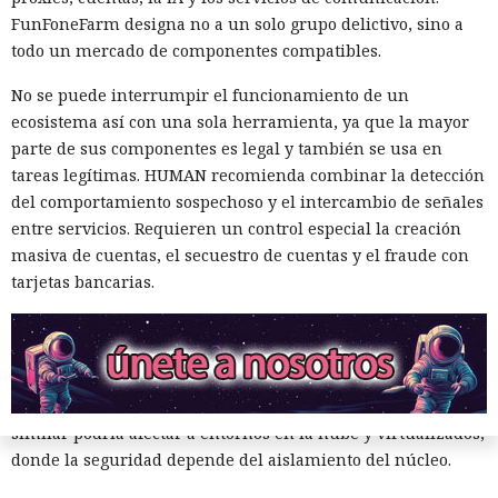
FunFoneFarm designa no a un solo grupo delictivo, sino a
activadas.
todo un mercado de componentes compatibles.
Los especialistas construyeron un exploit práctico solo para
No se puede interrumpir el funcionamiento de un
AMD Zen 2. En un sistema de prueba con un Ryzen 7 4700G
ecosistema así con una sola herramienta, ya que la mayor
eludió KASLR, tras lo cual leía memoria arbitraria del
parte de sus componentes es legal y también se usa en
núcleo a una velocidad media de 5,47 bytes por segundo y
tareas legítimas. HUMAN recomienda combinar la detección
con una precisión del 91,97%. Al buscar /etc/shadow con el
del comportamiento sospechoso y el intercambio de señales
hash de la contraseña root, se obtuvo el resultado en
entre servicios. Requieren un control especial la creación
aproximadamente 18 minutos en cinco de cada diez
masiva de cuentas, el secuestro de cuentas y el fraude con
intentos.
tarjetas bancarias.
El trabajo no describe ataques contra sistemas reales ni
datos de usuarios. Todos los experimentos se realizaron en
máquinas locales, y el modelo de amenazas supone que el
atacante ya puede ejecutar su propio código en el sistema
Linux objetivo. Los autores consideran que un mecanismo
similar podría afectar a entornos en la nube y virtualizados,
donde la seguridad depende del aislamiento del núcleo.