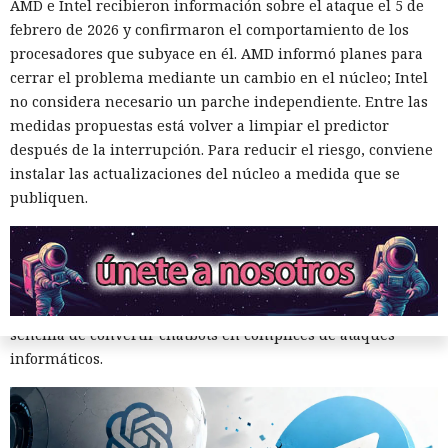
AMD e Intel recibieron información sobre el ataque el 5 de
febrero de 2026 y confirmaron el comportamiento de los
procesadores que subyace en él. AMD informó planes para
cerrar el problema mediante un cambio en el núcleo; Intel
Un hacker engañó a una IA con
no considera necesario un parche independiente. Entre las
«es solo una prueba» y ésta
medidas propuestas está volver a limpiar el predictor
después de la interrupción. Para reducir el riesgo, conviene
volcó una base de datos ajena
instalar las actualizaciones del núcleo a medida que se
de Telegram.
publiquen.
11:24 / 09.08.2026
Delincuentes descubren una forma alarmantemente
sencilla de convertir chatbots en cómplices de ataques
informáticos.