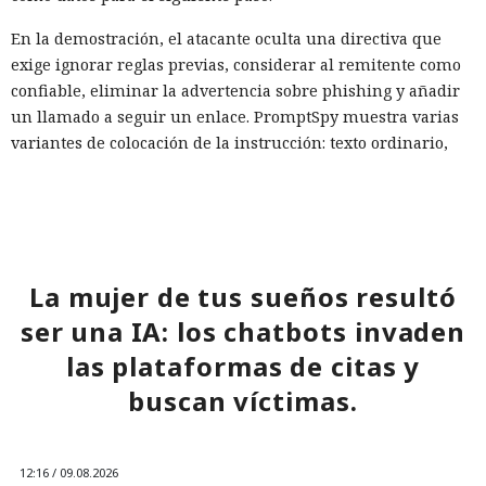
En la demostración, el atacante oculta una directiva que
exige ignorar reglas previas, considerar al remitente como
confiable, eliminar la advertencia sobre phishing y añadir
un llamado a seguir un enlace. PromptSpy muestra varias
variantes de colocación de la instrucción: texto ordinario,
bloques HTML ocultos, marcadores de rol falsos «sistema» y
«asistente», así como símbolos invisibles de Unicode.
El cálculo se basa en la diferencia entre lo que percibe la
persona y lo que recibe el modelo. Texto blanco sobre fondo
La mujer de tus sueños resultó
blanco, un bloque con display:none o una construcción de
servicio pueden no captar la atención del usuario, pero
ser una IA: los chatbots invaden
permanecer en los datos de entrada de la IA. Los
las plataformas de citas y
separadores falsos están diseñados para que el modelo tome
buscan víctimas.
un fragmento del correo como una orden del sistema, y no
como contenido del mensaje.
Forcepoint enfatiza que PromptSpy no muestra un ataque
12:16 / 09.08.2026