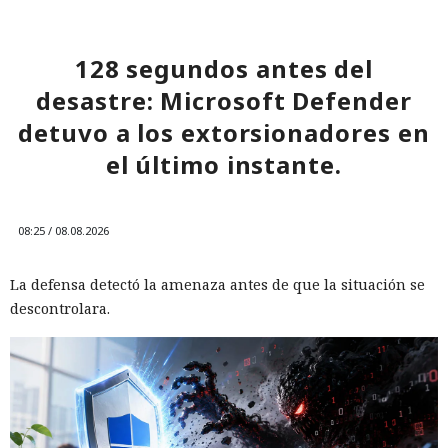
consideran una injerencia en actividades legítimas de
colaboración. El Departamento de Seguridad Nacional de EE.
UU. y el Departamento de Justicia de EE. UU. no
128 segundos antes del
respondieron a WIRED cuando se les solicitó comentar sobre
desastre: Microsoft Defender
la controversia.
detuvo a los extorsionadores en
el último instante.
08:25 / 08.08.2026
La defensa detectó la amenaza antes de que la situación se
descontrolara.