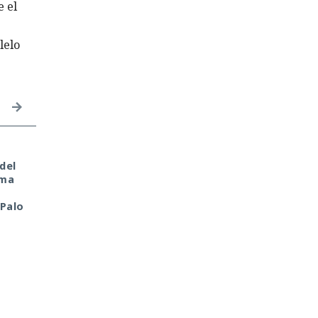
 el
lelo
Tu monedero cripto fue
El sonado hackeo a
del
hackeado en tu portátil
Snowflake no quedó
oma
de casa. Culpa de la
impune: detenido el
antigua librería
autor, ya espera
 Palo
CryptoJS.
sentencia en una celda