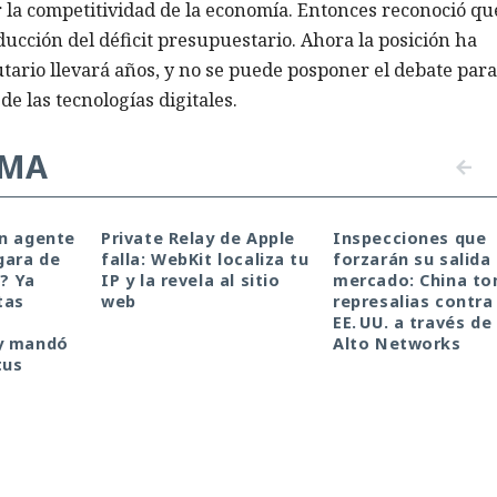
a competitividad de la economía. Entonces reconoció que
ucción del déficit presupuestario. Ahora la posición ha
utario llevará años, y no se puede posponer el debate para
de las tecnologías digitales.
EMA
un agente
Private Relay de Apple
Inspecciones que
gara de
falla: WebKit localiza tu
forzarán su salida 
a? Ya
IP y la revela al sitio
mercado: China t
tas
web
represalias contra
EE. UU. a través de
y mandó
Alto Networks
tus