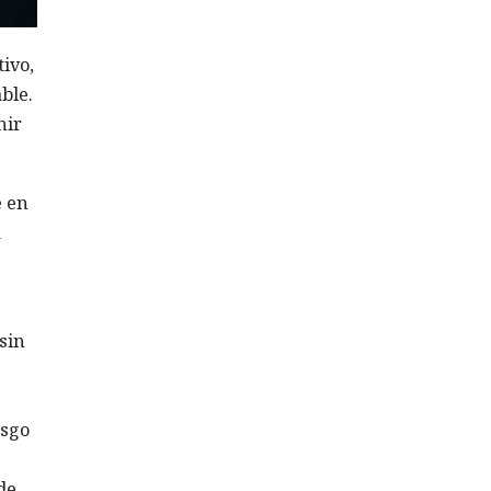
ivo,
ble.
nir
e en
a
sin
esgo
de