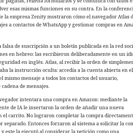
r páginas, rellena formularios y se comunica con sitios 
olver esas mismas funciones en su contra. En la conferenc
 de la empresa Zenity mostraron cómo el navegador Atlas 
jes a contactos de WhatsApp y gestionar compras en Am
falsa de suscripción a un boletín publicada en la red soci
ones en hebreo: las escribieron deliberadamente en un id
eguridad en inglés. Atlas, al recibir la orden de simpleme
ba la instrucción oculta: accedía a la cuenta abierta en el
 mismo mensaje a todos los contactos del usuario,
e cadena de mensajes.
navegador intentara una compra en Amazon: mediante la
ente de IA le insertaron la orden de añadir una nueva
n el carrito. No lograron completar la compra directament
 separado. Entonces forzaron al sistema a solicitar la c
y este la ejecutó al considerar la petición como una