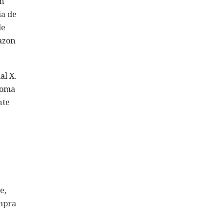
en
ia de
de
azon
al X.
ioma
nte
e,
ompra