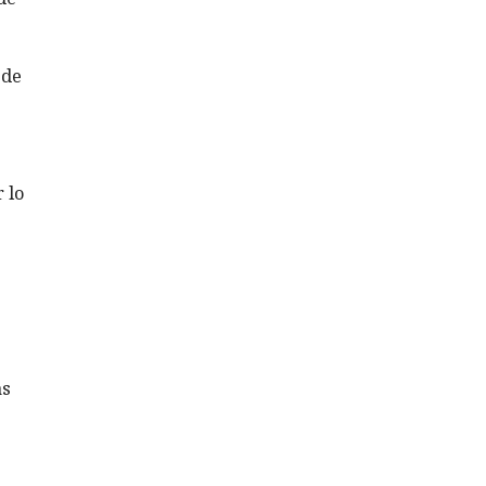
 de
 lo
as