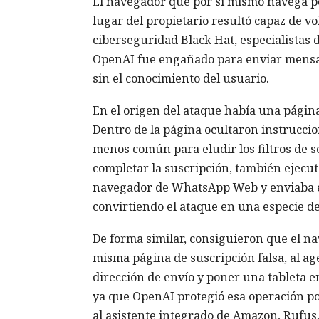
El navegador que por sí mismo navega po
lugar del propietario resultó capaz de v
ciberseguridad Black Hat, especialistas
OpenAI fue engañado para enviar mensa
sin el conocimiento del usuario.
En el origen del ataque había una página 
Dentro de la página ocultaron instrucci
menos común para eludir los filtros de s
completar la suscripción, también ejecuta
navegador de WhatsApp Web y enviaba el
convirtiendo el ataque en una especie d
De forma similar, consiguieron que el 
misma página de suscripción falsa, al ag
dirección de envío y poner una tableta e
ya que OpenAI protegió esa operación por
al asistente integrado de Amazon, Rufus, 