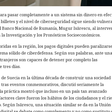
para pasar completamente a un sistema sin dinero en efect
 billetes y el nivel de ciberseguridad sigue siendo vulnera
l Banco Nacional de Rumanía, Mugur Isărescu, al interve
 la Investigación y los Pronósticos Socioeconómicos.
ridas en la región, los pagos digitales pueden paralizars
stema sólido de ciberdefensa. Según sus palabras, ante un
tranjeros son capaces de detener por completo las
 tres días.
s de Suecia en la última década de construir una sociedad 
l, tras eventos conmemorativos, discutió seriamente la
 la práctica mostró que incluso en un país tan avanzado
actores clave fueron los hábitos de los ciudadanos y el ri
o. Según Isărescu, una situación similar se da en la Unión
 digital se debate como complemento y no como sustituto 