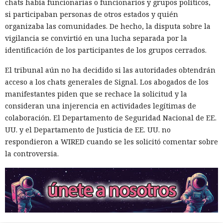
chats había funcionarias o funcionarios y grupos políticos,
de prueba, descargar un programa que instalaba
si participaban personas de otros estados y quién
sigilosamente código malicioso en el equipo. Esta táctica,
organizaba las comunidades. De hecho, la disputa sobre la
conocida como "Entrevista contagiosa", es empleada por los
vigilancia se convirtió en una lucha separada por la
grupos norcoreanos desde 2022.
identificación de los participantes de los grupos cerrados.
Entre las organizaciones afectadas Stikas mencionó el
El tribunal aún no ha decidido si las autoridades obtendrán
Hospital Infantil de Boston, que albergaba una base de datos
acceso a los chats generales de Signal. Los abogados de los
sobre la salud de estadounidenses durante la pandemia; la
manifestantes piden que se rechace la solicitud y la
empresa japonesa AEON Smart Technology; el fabricante
consideran una injerencia en actividades legítimas de
chino de teléfonos Oppo; los servicios de criptomonedas
colaboración. El Departamento de Seguridad Nacional de EE.
Coinbase y Uniswap Labs; el Consejo Superior de la
UU. y el Departamento de Justicia de EE. UU. no
Magistratura de Italia; una unidad del saudí Al Rajhi Bank; y
respondieron a WIRED cuando se les solicitó comentar sobre
el gobierno de Flandes en Bélgica.
la controversia.
A pesar del acceso a datos sensibles, los hackers en casi
todos los casos se concentraban en las carteras de
criptomonedas, ignorando el resto de la información.
Marcus Hutchins, analista de la empresa Expel, señaló que
esa especialización tan estrecha no es motivo para confiarse: