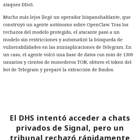
ataques DDoS.
Mucho más lejos llegó un operador hispanohablante, que
construyó un agente autónomo sobre OpenClaw. Tras los
rechazos del modelo protegido, el atacante pasó a un
modelo sin restricciones y automatizó la búsqueda de
vulnerabilidades en las miniaplicaciones de Telegram. En
un caso, el agente volcó una base de datos con más de 1300
usuarios y cientos de monederos TON, obtuvo el token del
bot de Telegram y preparó la extracción de fondos.
Otro operador convirtió materiales públicos sobre
React2Shell en un proceso para detectar sistemas
vulnerables y robar secretos. La IA ayudó a reunir un
escáner rápido y una cadena para ejecutar comandos,
buscar configuraciones, claves y código fuente. La lista
El DHS intentó acceder a chats
inicial contenía 9180 hosts, y los materiales asociados
privados de Signal, pero un
apuntaban al procesamiento de decenas de millones de
URL. Talos encontró datos recopilados de al menos 54
tribunal rechazó rápidamente