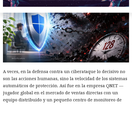
A veces, en la defensa contra un ciberataque lo decisivo no
son las acciones humanas, sino la velocidad de los sistemas
automáticos de protección. Así fue en la empresa QNET —
jugador global en el mercado de ventas directas con un
equipo distribuido y un pequeño centro de monitoreo de
seguridad. Microsoft Defender, desplegado en la
infraestructura de la compañía, en solo 128 segundos
detuv
o el ataque
en el ordenador de un empleado, aislando el
dispositivo antes de que los atacantes pudieran afianzarse