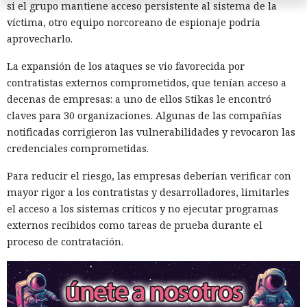
si el grupo mantiene acceso persistente al sistema de la
víctima, otro equipo norcoreano de espionaje podría
aprovecharlo.
La expansión de los ataques se vio favorecida por
contratistas externos comprometidos, que tenían acceso a
128 segundos antes del
decenas de empresas: a uno de ellos Stikas le encontró
claves para 30 organizaciones. Algunas de las compañías
desastre: Microsoft Defender
notificadas corrigieron las vulnerabilidades y revocaron las
detuvo a los extorsionadores en
credenciales comprometidas.
el último instante.
Para reducir el riesgo, las empresas deberían verificar con
mayor rigor a los contratistas y desarrolladores, limitarles
el acceso a los sistemas críticos y no ejecutar programas
08:25 / 08.08.2026
externos recibidos como tareas de prueba durante el
proceso de contratación.
La defensa detectó la amenaza antes de que la situación se
descontrolara.