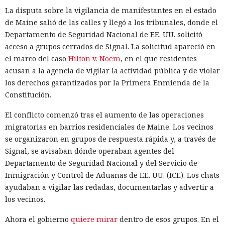
La disputa sobre la vigilancia de manifestantes en el estado
Ciberdelincuentes buscaban carteras de criptomonedas
de Maine salió de las calles y llegó a los tribunales, donde el
mientras un desconocido permanecía sentado a sus
Departamento de Seguridad Nacional de EE. UU. solicitó
espaldas.
acceso a grupos cerrados de Signal. La solicitud apareció en
el marco del caso
Hilton v. Noem
, en el que residentes
acusan a la agencia de vigilar la actividad pública y de violar
los derechos garantizados por la Primera Enmienda de la
Constitución.
El conflicto comenzó tras el aumento de las operaciones
migratorias en barrios residenciales de Maine. Los vecinos
se organizaron en grupos de respuesta rápida y, a través de
Signal, se avisaban dónde operaban agentes del
Departamento de Seguridad Nacional y del Servicio de
Inmigración y Control de Aduanas de EE. UU. (ICE). Los chats
ayudaban a vigilar las redadas, documentarlas y advertir a
A veces la única manera de valorar de verdad la magnitud
los vecinos.
de la amenaza es infiltrarse en el territorio del adversario;
eso fue lo que hizo el investigador griego Vangelis Stikas,
Ahora el gobierno
quiere mirar
dentro de esos grupos. En el