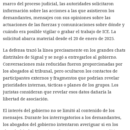
que durante casi dos años estudió desde dentro los
marco del proceso judicial, las autoridades solicitaron
servidores de hackers norcoreanos. En ese tiempo averiguó
información sobre las acciones a las que asistieron los
que las víctimas del grupo fueron 1640 empresas de 57
demandantes, mensajes con sus opiniones sobre las
países, y alrededor de 700–800 de ellas resultaron
actuaciones de las fuerzas y comunicaciones sobre dónde y
especialmente afectadas: los atacantes obtenían acceso root
cuándo era posible vigilar o grabar el trabajo de ICE. La
a servidores, cuentas en la nube de AWS y monederos de
solicitud abarca material desde el 20 de enero de 2025.
criptomonedas.
La defensa trazó la línea precisamente en los grandes chats
Stikas, director técnico de la empresa Kumio,
contó su halla
distritales de Signal y se negó a entregarlos al gobierno.
zgo
en la conferencia Black Hat en Las Vegas. Según dijo,
Conversaciones más reducidas fueron proporcionadas por
accedió a varios servidores de comando de los hackers, y en
los abogados al tribunal, pero ocultaron los contactos de
algunos casos los propios atacantes infectaban sus
participantes externos y fragmentos que podrían revelar
ordenadores con malware —esto dio al investigador acceso a
prioridades internas, tácticas o planes de los grupos. Los
sus estaciones de trabajo y a la correspondencia en Slack y
juristas consideran que revelar esos datos dañaría la
Discord. En total, Stikas analizó alrededor de 5 terabytes de
libertad de asociación.
datos.
El interés del gobierno no se limitó al contenido de los
El principal método de infiltración seguía siendo el
mensajes. Durante los interrogatorios a los demandantes,
esquema de ofertas de trabajo falsas: atraían a los
los abogados del gobierno intentaron averiguar si en los
desarrolladores con salarios altos y les pedían, como tarea