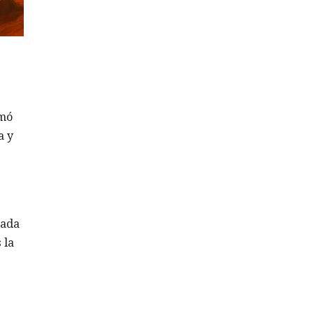
rmó
a y
zada
 la