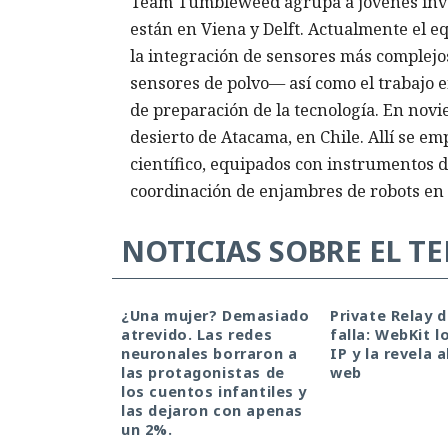
Team Tumbleweed agrupa a jóvenes invest
están en Viena y Delft. Actualmente el e
la integración de sensores más complejo
sensores de polvo— así como el trabajo e
de preparación de la tecnología. En nov
desierto de Atacama, en Chile. Allí se e
científico, equipados con instrumentos d
coordinación de enjambres de robots en 
NOTICIAS SOBRE EL T
¿Una mujer? Demasiado
Private Relay 
atrevido. Las redes
falla: WebKit l
neuronales borraron a
IP y la revela a
las protagonistas de
web
los cuentos infantiles y
las dejaron con apenas
un 2%.