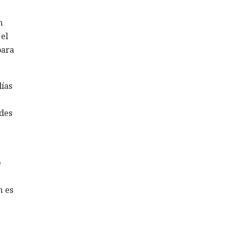
n
el
para
ías
ades
e
n es