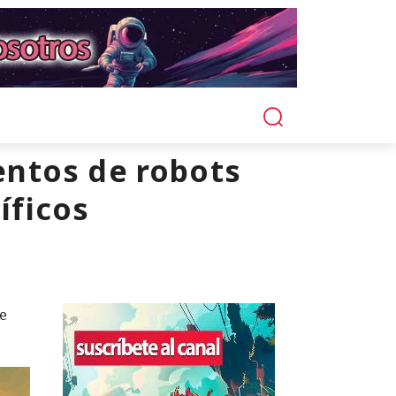
entos de robots
íficos
e