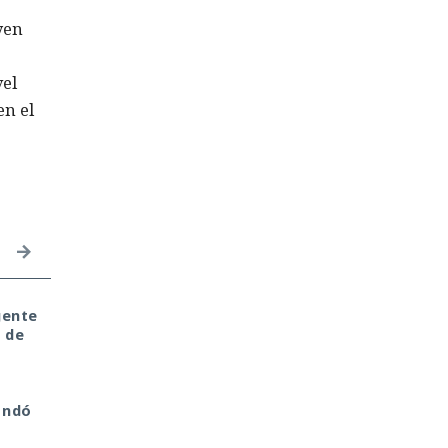
yen
vel
en el
gente
Seis años bajo la lupa:
El sonado hackeo a
 de
un fallo del kernel de
Snowflake no quedó
a
Linux expuso a usuarios
impune: detenido el
del sistema anónimo
autor, ya espera
Tails
sentencia en una celda
andó