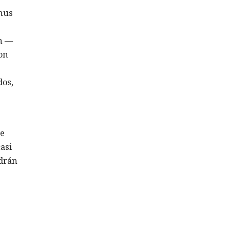
rhus
ón —
on
dos,
te
asi
odrán