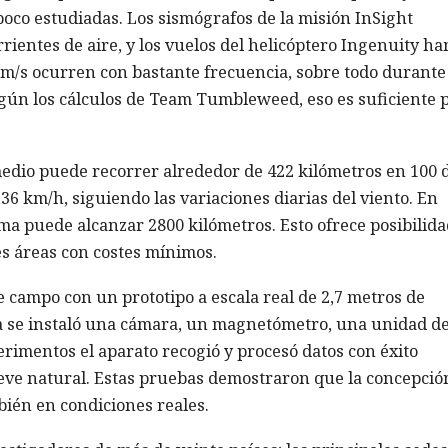
oco estudiadas. Los sismógrafos de la misión InSight
rientes de aire, y los vuelos del helicóptero Ingenuity ha
m/s ocurren con bastante frecuencia, sobre todo durante 
egún los cálculos de Team Tumbleweed, eso es suficiente 
dio puede recorrer alrededor de 422 kilómetros en 100 d
6 km/h, siguiendo las variaciones diarias del viento. En
ma puede alcanzar 2800 kilómetros. Esto ofrece posibilid
s áreas con costes mínimos.
e campo con un prototipo a escala real de 2,7 metros de
ma se instaló una cámara, un magnetómetro, una unidad d
erimentos el aparato recogió y procesó datos con éxito
eve natural. Estas pruebas demostraron que la concepció
bién en condiciones reales.