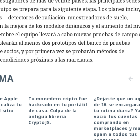
igadores de más de veinte países; las principales sedes
quipo se prepara para la siguiente etapa. Los planes inclu
s —detectores de radiación, muestreadores de suelo,
n la mejora de los modelos dinámicos y el aumento del ni
iembre el equipo llevará a cabo nuevas pruebas de campo 
mplearán al menos dos prototipos del banco de pruebas
e socios, y por primera vez se probarán métodos de
condiciones próximas a las marcianas.
EMA
de Apple
Tu monedero cripto fue
¿Dejaste que un a
ocaliza tu
hackeado en tu portátil
de IA se encargara
l sitio
de casa. Culpa de la
tu rutina diaria? Y
antigua librería
vació tus cuentas
CryptoJS.
comprando en
marketplaces y m
spam a todos tus