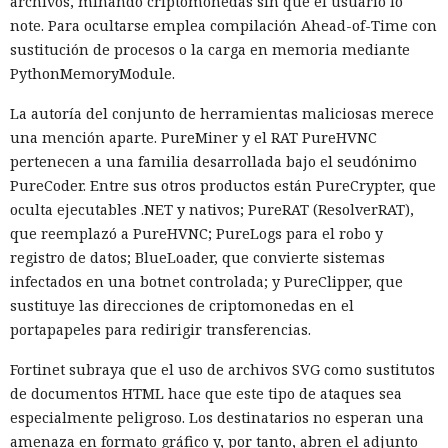
archivos, minando criptomonedas sin que el usuario lo
note. Para ocultarse emplea compilación Ahead-of-Time con
sustitución de procesos o la carga en memoria mediante
PythonMemoryModule.
La autoría del conjunto de herramientas maliciosas merece
una mención aparte. PureMiner y el RAT PureHVNC
pertenecen a una familia desarrollada bajo el seudónimo
PureCoder. Entre sus otros productos están PureCrypter, que
oculta ejecutables .NET y nativos; PureRAT (ResolverRAT),
que reemplazó a PureHVNC; PureLogs para el robo y
registro de datos; BlueLoader, que convierte sistemas
infectados en una botnet controlada; y PureClipper, que
sustituye las direcciones de criptomonedas en el
portapapeles para redirigir transferencias.
Fortinet subraya que el uso de archivos SVG como sustitutos
de documentos HTML hace que este tipo de ataques sea
especialmente peligroso. Los destinatarios no esperan una
amenaza en formato gráfico y, por tanto, abren el adjunto