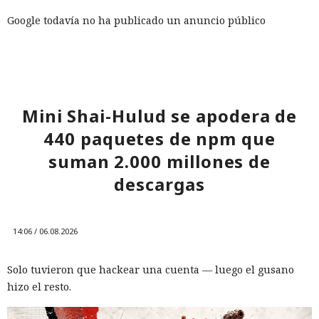
Google todavía no ha publicado un anuncio público
separado con la fecha del 4 de septiembre. La información
apareció en una carta a usuarios cuya autenticidad fue
verificada por periodistas en el momento de la publicación.
Sin embargo, el calendario indicado coincide con el plan
anunciado previamente por la compañía de completar la
Mini Shai-Hulud se apodera de
migración de dispositivos móviles de Assistant a Gemini en
440 paquetes de npm que
2026.
suman 2.000 millones de
descargas
14:06 / 06.08.2026
Solo tuvieron que hackear una cuenta — luego el gusano
hizo el resto.