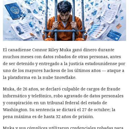
Las sanciones y restricciones contra las empresas
tecnológicas chinas por parte de las autoridades
estadounidenses hace tiempo que son noticia habitual —
ahora un escenario similar
se está desarrollando
en sentido
inverso. La Administración del Ciberespacio de China
anunció el inicio de una revisión de los productos de la
El canadiense Connor Riley Muka ganó dinero durante
estadounidense Palo Alto Networks que se venden en el
muchos meses con datos robados de otras personas, antes
territorio del país, citando riesgos para la infraestructura
de ser detenido y entregado a la justicia estadounidense por
informática crítica y la seguridad nacional.
uno de los mayores hackeos de los últimos años — ataque a
la plataforma en la nube Snowflake.
El regulador no nombró productos concretos de la compañía
sujetos a revisión, no reveló la naturaleza de posibles
Muka, de 26 años, se declaró culpable de cargos de fraude
vulnerabilidades ni precisó qué medidas podrían seguir en
informático y telefónico, robo agravado de datos personales
caso de detectarse incumplimientos.
y conspiración en un tribunal federal del estado de
Washington. Su sentencia se dictará el 27 de octubre; la
La decisión se produjo en medio del empeoramiento de las
pena máxima es de hasta 32 años de prisión.
disputas comerciales y tecnológicas entre Pekín y
Washington, que ponen en peligro la frágil tregua
Muka y sus cómplices utilizaron credenciales robadas para