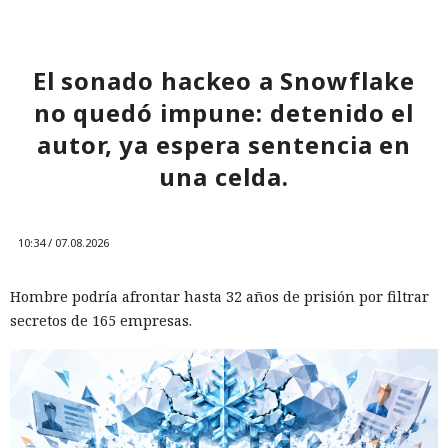
represalias contra EE. UU. a
través de Palo Alto Networks
El sonado hackeo a Snowflake
no quedó impune: detenido el
12:43 / 07.08.2026
autor, ya espera sentencia en
una celda.
Otra corporación corre el riesgo de repetir la triste suerte de
sus predecesoras.
10:34 / 07.08.2026
Hombre podría afrontar hasta 32 años de prisión por filtrar
secretos de 165 empresas.