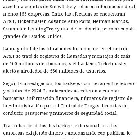
alcanzada en las últimas cumbres bilaterales. El día
acceder a cuentas de Snowflake y robaron información de al
anterior, el Ministerio de Comercio de China anunció
menos 165 empresas. Entre las afectadas se encuentran
nuevas restricciones contra empresas estadounidenses y la
AT&T, Ticketmaster, Advance Auto Parts, Neiman Marcus,
exportación de drones a EE. UU., calificándolas como
Santander, LendingTree y uno de los distritos escolares más
respuesta a las recientes medidas de Washington contra el
grandes de Estados Unidos.
acceso de empresas chinas al mercado estadounidense. El
La magnitud de las filtraciones fue enorme: en el caso de
regulador no precisó si estas acciones están relacionadas
AT&T se trató de registros de llamadas y mensajes de más
con la revisión a Palo Alto.
de 100 millones de abonados, y el hackeo a Ticketmaster
La presión sobre la compañía no es nueva: ya en enero se
afectó a alrededor de 560 millones de usuarios.
recomendó a las organizaciones chinas que renunciaran al
Según la investigación, los hackeos ocurrieron entre febrero
software de más de una decena de desarrolladores
y octubre de 2024. Los atacantes accedieron a cuentas
estadounidenses e israelíes de soluciones de
bancarias, información financiera, números de registro de
ciberseguridad, incluida Palo Alto Networks. Esta última,
la Administración para el Control de Drogas, licencias de
por cierto, se especializa en protección de redes y en la
conducir, pasaportes y números de seguridad social.
nube, y tiene oficinas en Pekín, Shanghái, Cantón,
Shenzhen y Macao.
Tras robar los datos, los hackers extorsionaban a las
empresas exigiendo dinero y amenazando con publicar lo
Un escenario similar ya se desarrolló con el fabricante de