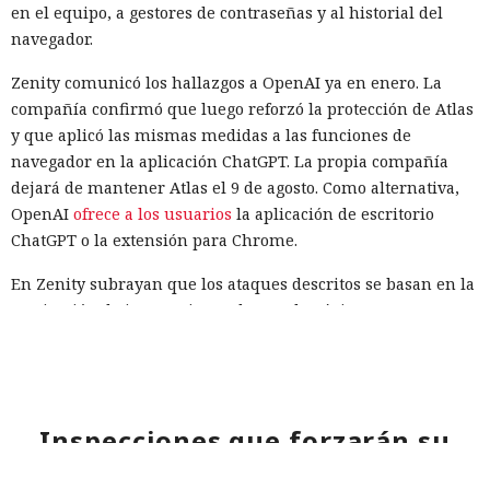
en el equipo, a gestores de contraseñas y al historial del
navegador.
Zenity comunicó los hallazgos a OpenAI ya en enero. La
compañía confirmó que luego reforzó la protección de Atlas
y que aplicó las mismas medidas a las funciones de
navegador en la aplicación ChatGPT. La propia compañía
dejará de mantener Atlas el 9 de agosto. Como alternativa,
OpenAI
ofrece a los usuarios
la aplicación de escritorio
ChatGPT o la extensión para Chrome.
En Zenity subrayan que los ataques descritos se basan en la
sustitución de instrucciones dentro de páginas que parecen
normales, por lo que confiar únicamente en las
comprobaciones integradas de la IA no es suficiente: se
necesitan restricciones más estrictas, que no dependan del
criterio del propio modelo, sobre qué acciones y con qué
Inspecciones que forzarán su
nivel de acceso puede ejecutar el navegador de forma
salida del mercado: China toma
automática.