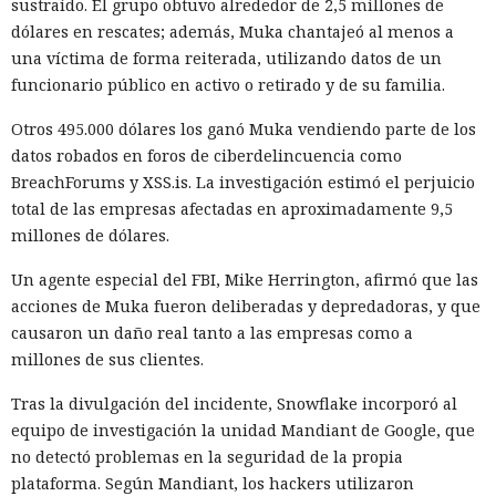
sustraído. El grupo obtuvo alrededor de 2,5 millones de
chips de memoria Micron Technology. En 2023, la
dólares en rescates; además, Muka chantajeó al menos a
Administración del Ciberespacio de China determinó que
una víctima de forma reiterada, utilizando datos de un
los productos de la compañía no superaron la revisión y
funcionario público en activo o retirado y de su familia.
prohibió a los operadores de infraestructura crítica del país
su adquisición. Como resultado, Micron no pudo restablecer
Otros 495.000 dólares los ganó Muka vendiendo parte de los
su negocio y en otoño de 2025 suspendió por completo las
datos robados en foros de ciberdelincuencia como
entregas de chips para servidores a los centros de datos
BreachForums y XSS.is. La investigación estimó el perjuicio
chinos, conservando ventas solo en los sectores automotriz
total de las empresas afectadas en aproximadamente 9,5
y móvil.
millones de dólares.
Así, el enfrentamiento tecnológico entre ambos países hace
Un agente especial del FBI, Mike Herrington, afirmó que las
tiempo que ha superado el marco de aranceles recíprocos y
acciones de Muka fueron deliberadas y depredadoras, y que
restricciones a la exportación — ahora están en la mira
causaron un daño real tanto a las empresas como a
empresas concretas y su reputación en mercados
millones de sus clientes.
extranjeros. En estas condiciones, los negocios se convierten
cada vez más en instrumentos de medidas de respuesta, y
Tras la divulgación del incidente, Snowflake incorporó al
no simplemente en participantes de la competencia de
equipo de investigación la unidad Mandiant de Google, que
mercado.
no detectó problemas en la seguridad de la propia
plataforma. Según Mandiant, los hackers utilizaron