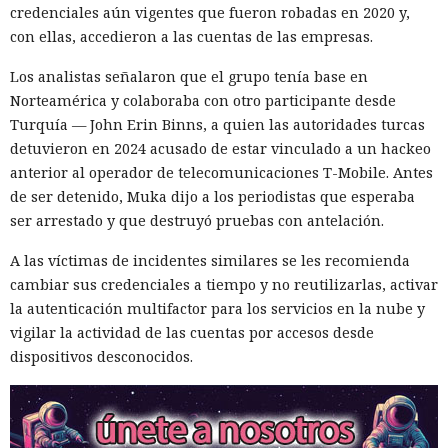
credenciales aún vigentes que fueron robadas en 2020 y,
con ellas, accedieron a las cuentas de las empresas.
Los analistas señalaron que el grupo tenía base en
Norteamérica y colaboraba con otro participante desde
Turquía — John Erin Binns, a quien las autoridades turcas
detuvieron en 2024 acusado de estar vinculado a un hackeo
anterior al operador de telecomunicaciones T-Mobile. Antes
de ser detenido, Muka dijo a los periodistas que esperaba
Era demasiado pronto para dar
ser arrestado y que destruyó pruebas con antelación.
por muerto a Next.js: la versión
A las víctimas de incidentes similares se les recomienda
16.3 pulveriza los récords de
cambiar sus credenciales a tiempo y no reutilizarlas, activar
rendimiento.
la autenticación multifactor para los servicios en la nube y
vigilar la actividad de las cuentas por accesos desde
dispositivos desconocidos.
12:01 / 07.08.2026
Ingenieros reducen en un 90% el consumo de memoria