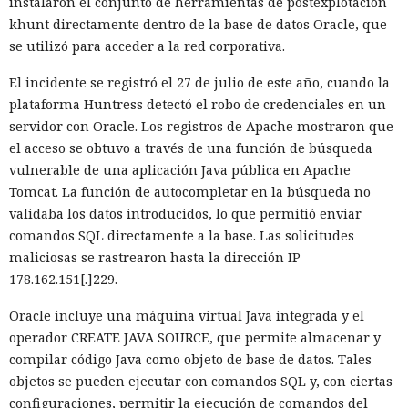
instalaron el conjunto de herramientas de postexplotación
no solicitados al disco cuando se aproxima al umbral de
khunt directamente dentro de la base de datos Oracle, que
carga y los vuelve a cargar cuando es necesario.
se utilizó para acceder a la red corporativa.
En modo experimental está disponible un nuevo
El incidente se registró el 27 de julio de este año, cuando la
compilador de React escrito en Rust, integrado directamente
plataforma Huntress detectó el robo de credenciales en un
en Turbopack. Evita la configuración manual de la
memoiza
servidor con Oracle. Los registros de Apache mostraron que
ción
que antes requería pasar el código por el
transpilador
el acceso se obtuvo a través de una función de búsqueda
Babel, y es capaz de reducir el tiempo de compilación en un
vulnerable de una aplicación Java pública en Apache
34% en arranque en frío y en un 46% en recompilación.
Tomcat. La función de autocompletar en la búsqueda no
validaba los datos introducidos, lo que permitió enviar
La mejora de rendimiento también afectó a la ejecución del
comandos SQL directamente a la base. Las solicitudes
código. El paso a TypeScript versión 7, reescrito en Go, según
maliciosas se rastrearon hasta la dirección IP
la estimación del equipo de Next.js acelera el
178.162.151[.]229.
funcionamiento aproximadamente diez veces. En el
servidor, renunciar a la conversión de los web streams a
Oracle incluye una máquina virtual Java integrada y el
favor de los streams nativos de Node.js en toda la capa de
operador CREATE JAVA SOURCE, que permite almacenar y
renderizado permite procesar un 22% más de solicitudes
compilar código Java como objeto de base de datos. Tales
sin cambiar el código de las aplicaciones.
objetos se pueden ejecutar con comandos SQL y, con ciertas
configuraciones, permitir la ejecución de comandos del