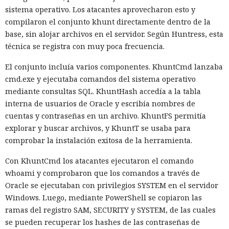
Entre otras novedades figuran la unificación de la carga útil
sistema operativo. Los atacantes aprovecharon esto y
para reducir el número de solicitudes de precarga, un
compilaron el conjunto khunt directamente dentro de la
mejor caché de archivos estáticos, la herramienta de
base, sin alojar archivos en el servidor. Según Huntress, esta
depuración Instant Navigations, que muestra los
técnica se registra con muy poca frecuencia.
componentes lentos, documentación con soporte de
versiones para agentes de IA, límites propios de manejo de
El conjunto incluía varios componentes. KhuntCmd lanzaba
errores y compatibilidad con importaciones de archivos tipo
cmd.exe y ejecutaba comandos del sistema operativo
«glob».
mediante consultas SQL. KhuntHash accedía a la tabla
interna de usuarios de Oracle y escribía nombres de
Las conversaciones sobre la pérdida de popularidad de
cuentas y contraseñas en un archivo. KhuntFS permitía
Next.js en favor de los frameworks Remix, Astro y Gatsby
explorar y buscar archivos, y KhuntT se usaba para
aún no se confirman en los datos: según el director general
comprobar la instalación exitosa de la herramienta.
de Vercel, Guillermo Rauch, este año el número de
descargas del framework superó los mil millones — casi el
Con KhuntCmd los atacantes ejecutaron el comando
doble del año pasado, que fue de alrededor de 520 millones.
whoami y comprobaron que los comandos a través de
Oracle se ejecutaban con privilegios SYSTEM en el servidor
Windows. Luego, mediante PowerShell se copiaron las
ramas del registro SAM, SECURITY y SYSTEM, de las cuales
se pueden recuperar los hashes de las contraseñas de