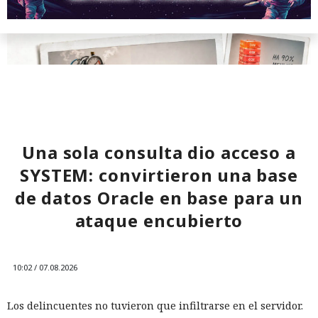
RAM y aceleran la compilación 2,3 veces.
Una sola consulta dio acceso a
SYSTEM: convirtieron una base
de datos Oracle en base para un
ataque encubierto
Los desarrolladores, que durante años soportaron fallos
repentinos de Node.js al compilar aplicaciones complejas,
pudieron respirar más tranquilos: salió una nueva versión
10:02 / 07.08.2026
del framework de JavaScript Next.js, que promete librarlos
del conocido mensaje «FATAL ERROR». El equipo de Next.js
p
resentó
la versión 16.3 — la primera actualización
Los delincuentes no tuvieron que infiltrarse en el servidor.