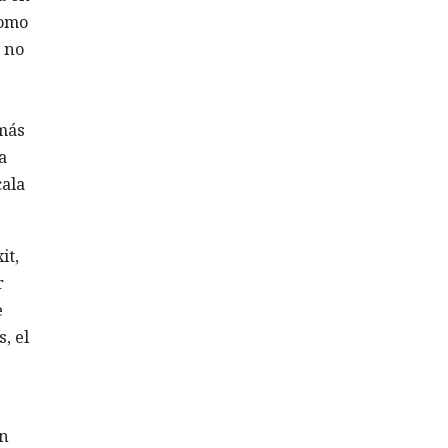
como
» no
emás
a
cala
it,
r
e
, el
s
on