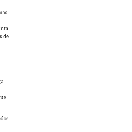
mas
enta
s de
ga
que
odos