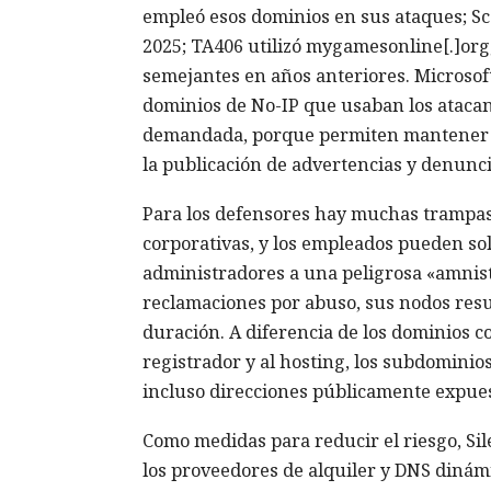
empleó esos dominios en sus ataques; Sc
2025; TA406 utilizó mygamesonline[.]or
semejantes en años anteriores. Microsoft
dominios de No-IP que usaban los atacan
demandada, porque permiten mantener la
la publicación de advertencias y denunci
Para los defensores hay muchas trampas. 
corporativas, y los empleados pueden sol
administradores a una peligrosa «amnistí
reclamaciones por abuso, sus nodos resul
duración. A diferencia de los dominios 
registrador y al hosting, los subdominio
incluso direcciones públicamente expue
Como medidas para reducir el riesgo, Si
los proveedores de alquiler y DNS dinámi