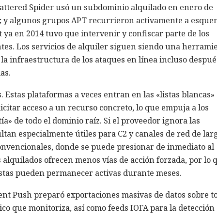
attered Spider usó un subdominio alquilado en enero de
g; y algunos grupos APT recurrieron activamente a esque
 ya en 2014 tuvo que intervenir y confiscar parte de los
tes. Los servicios de alquiler siguen siendo una herrami
 infraestructura de los ataques en línea incluso despué
as.
Estas plataformas a veces entran en las «listas blancas»
icitar acceso a un recurso concreto, lo que empuja a los
a» de todo el dominio raíz. Si el proveedor ignora las
tan especialmente útiles para C2 y canales de red de lar
convencionales, donde se puede presionar de inmediato al
s alquilados ofrecen menos vías de acción forzada, por lo 
stas pueden permanecer activas durante meses.
lent Push preparó exportaciones masivas de datos sobre t
co que monitoriza, así como feeds IOFA para la detección