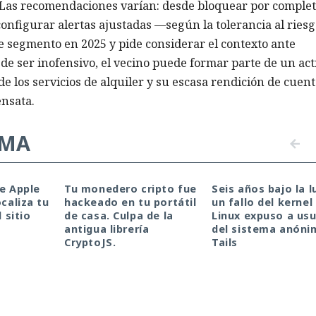
 Las recomendaciones varían: desde bloquear por comple
onfigurar alertas ajustadas —según la tolerancia al riesgo
e segmento en 2025 y pide considerar el contexto ante
e ser inofensivo, el vecino puede formar parte de un act
e los servicios de alquiler y su escasa rendición de cuen
ensata.
EMA
de Apple
Tu monedero cripto fue
Seis años bajo la l
ocaliza tu
hackeado en tu portátil
un fallo del kernel
l sitio
de casa. Culpa de la
Linux expuso a usu
antigua librería
del sistema anóni
CryptoJS.
Tails