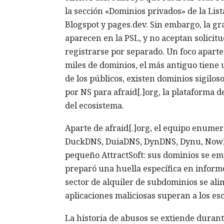
la sección «Dominios privados» de la Lis
Blogspot y pages.dev. Sin embargo, la gra
aparecen en la PSL, y no aceptan solicitu
registrarse por separado. Un foco aparte 
miles de dominios, el más antiguo tiene
de los públicos, existen dominios sigilos
por NS para afraid[.]org, la plataforma d
del ecosistema.
Aparte de afraid[.]org, el equipo enume
DuckDNS, DuiaDNS, DynDNS, Dynu, NowDN
pequeño AttractSoft: sus dominios se em
preparó una huella específica en informe
sector de alquiler de subdominios se ali
aplicaciones maliciosas superan a los es
La historia de abusos se extiende duran