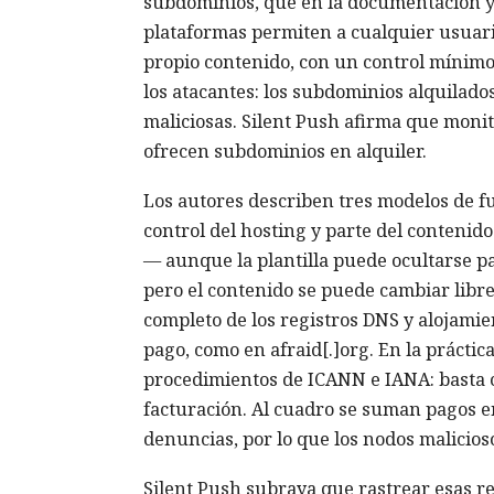
subdominios, que en la documentación y
plataformas permiten a cualquier usuario
propio contenido, con un control mínimo p
los atacantes: los subdominios alquilado
maliciosas. Silent Push afirma que moni
ofrecen subdominios en alquiler.
Los autores describen tres modelos de f
control del hosting y parte del conteni
— aunque la plantilla puede ocultarse p
pero el contenido se puede cambiar libr
completo de los registros DNS y alojami
pago, como en afraid[.]org. En la práctic
procedimientos de ICANN e IANA: basta 
facturación. Al cuadro se suman pagos e
denuncias, por lo que los nodos malicio
Silent Push subraya que rastrear esas red