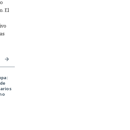
to
. El
ivo
tas
upa:
El sonado hackeo a
Una sola consulta dio
 de
Snowflake no quedó
acceso a SYSTEM:
arios
impune: detenido el
convirtieron una base
mo
autor, ya espera
de datos Oracle en
sentencia en una celda.
base para un ataque
encubierto