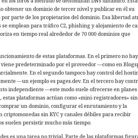
 en los foros a menudo se denominan DNS dinámico. Esta
 obtener un dominio de tercer nivel y publicar en él su
or parte de los propietarios del dominio. Esa libertad at
s se emplean para tráfico C2, phishing y alojamiento de c
toriza en tiempo real alrededor de 70 000 dominios que
uncionamiento de estas plataformas. En el primero no hay
do viene predeterminado por el proveedor —como en Blogs
arcialmente. En el segundo tampoco hay control del hosti
emente —un ejemplo es pages.dev. En el tercero hay contr
ento independiente —este modo suele ofrecerse en planes
a, estas plataformas actúan como «mini-registradores» sin
comprar un dominio, configurar el enrutamiento y la
n criptomonedas sin KYC y canales débiles para recibir
sos suelen persistir mucho más tiempo.
es es una tarea no trivial. Parte de las plataformas figur