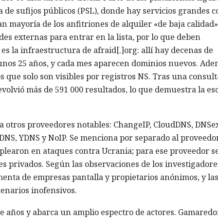
ta de sufijos públicos (PSL), donde hay servicios grandes 
n mayoría de los anfitriones de alquiler «de baja calidad
des externas para entrar en la lista, por lo que deben
es la infraestructura de afraid[.]org: allí hay decenas de
 unos 25 años, y cada mes aparecen dominios nuevos. Ad
os que solo son visibles por registros NS. Tras una consult
evolvió más de 591 000 resultados, lo que demuestra la es
ra otros proveedores notables: ChangeIP, CloudDNS, DNSex
S, YDNS y NoIP. Se menciona por separado al proveedo
plearon en ataques contra Ucrania; para ese proveedor s
s privados. Según las observaciones de los investigadores
menta de empresas pantalla y propietarios anónimos, y la
cenarios inofensivos.
te años y abarca un amplio espectro de actores. Gamared