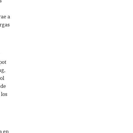
s
rae a
argas
pot
ng,
ol
 de
 los
a en