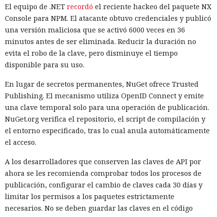
sistema de soporte vital.
El equipo de .NET
recordó
el reciente hackeo del paquete NX
Console para NPM. El atacante obtuvo credenciales y publicó
una versión maliciosa que se activó 6000 veces en 36
minutos antes de ser eliminada. Reducir la duración no
evita el robo de la clave, pero disminuye el tiempo
disponible para su uso.
En lugar de secretos permanentes, NuGet ofrece Trusted
Publishing. El mecanismo utiliza OpenID Connect y emite
una clave temporal solo para una operación de publicación.
NuGet.org verifica el repositorio, el script de compilación y
el entorno especificado, tras lo cual anula automáticamente
el acceso.
Dentro de mil millones de años el Sol brillará más que hoy
A los desarrolladores que conserven las claves de API por
y la Tierra comenzará a perder rápidamente su clima
ahora se les recomienda comprobar todos los procesos de
habitable. Los océanos se evaporarán, la temperatura
publicación, configurar el cambio de claves cada 30 días y
aumentará y la biosfera habitual estará en peligro mucho
limitar los permisos a los paquetes estrictamente
antes de que la estrella se convierta en gigante roja.
Un nue
necesarios. No se deben guardar las claves en el código
vo estudio científico
analiza un escenario inusual: en lugar