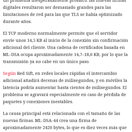
un problema inesperadamente prosaico: las nuevas firmas
dirigir un flujo de partículas pequeñas junto a la Tierra
digitales resultaron ser demasiado grandes para las
para que su gravedad cambie paulatinamente su órbita sin
limitaciones de red para las que TLS se había optimizado
acercamientos peligrosos con cuerpos enormes.
durante años.
Tras la muerte del Sol, en cambio, habrá muy poca luz.
El TCP moderno normalmente permite que el servidor
Entonces la iluminación natural se podría reemplazar por
envíe unos 14,5 KB al inicio de la conexión sin confirmación
iluminación artificial. Se propone obtener energía del
adicional del cliente. Una cadena de certificados basada en
hidrógeno y del helio en las atmósferas de Júpiter, Saturno,
ML-DSA ocupa aproximadamente 14,7–18,6 KB, por lo que la
Urano y Neptuno. Estaciones orbitales la convertirían en luz
transmisión ya no cabe en un único paso.
y la dirigirían hacia la Tierra mediante un sistema de
láseres y espejos.
Según
Red Sift, en redes locales rápidas el intercambio
adicional añadirá decenas de milisegundos, y en móviles la
Un sol artificial podría mantener el ciclo habitual de día y
latencia podría aumentar hasta cientos de milisegundos. El
noche, así como las estaciones. La fuente de luz no tiene
problema se agravará especialmente en caso de pérdida de
que ocupar el lugar de la estrella real. Se podría mover
paquetes y conexiones inestables.
alrededor de la Tierra y cambiar el ángulo de iluminación,
incluso si la rotación del planeta se ralentiza con el tiempo.
La causa principal está relacionada con el tamaño de las
nuevas firmas. ML-DSA-44 crea una firma de
El envejecimiento de la Tierra planteará otro problema. El
aproximadamente 2420 bytes, lo que es diez veces más que
planeta pierde gradualmente calor interno que sostiene el