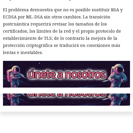
tiempo superior a la edad actual del universo. Sin embargo,
las leyes físicas conocidas no prohíben tales proyectos.
El problema demuestra que no es posible sustituir RSA y
ECDSA por ML-DSA sin otros cambios. La transición
La idea principal es que no es necesario abandonar la
postcuántica requerirá revisar los tamaños de los
Tierra después del envejecimiento del Sol. Una civilización
certificados, los límites de la red y el propio protocolo de
con una industria lo suficientemente desarrollada podrá
establecimiento de TLS; de lo contrario la mejora de la
oscurecer la estrella, mover el planeta, sustituir la luz solar
protección criptográfica se traducirá en conexiones más
por iluminación artificial y transformar gradualmente el
lentas e inestables.
Sistema Solar en un enorme sistema de soporte vital. Pero
para ello, por supuesto, hará falta un esfuerzo
extraordinario...