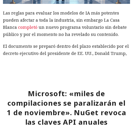
Las reglas para evaluar los modelos de IA más potentes
pueden afectar a toda la industria, sin embargo La Casa
Blanca
completó
un nuevo programa voluntario sin debate
público y por el momento no ha revelado su contenido.
El documento se preparó dentro del plazo establecido por el
decreto ejecutivo del presidente de EE. UU., Donald Trump,
del 2 de junio. Las autoridades discutieron el proyecto con
Anthropic, OpenAI y Google, así como con otros
desarrolladores. Se invitó a representantes de las empresas
a una reunión a puerta cerrada para analizar los pasos a
seguir.
Microsoft: «miles de
compilaciones se paralizarán el
El programa debe ayudar a los desarrolladores a
determinar con antelación si el modelo que crean está
1 de noviembre». NuGet revoca
sujeto a revisión gubernamental. Los participantes podrán
las claves API anuales
proporcionar a las autoridades acceso a determinados
sistemas avanzados por un periodo de hasta 30 días antes