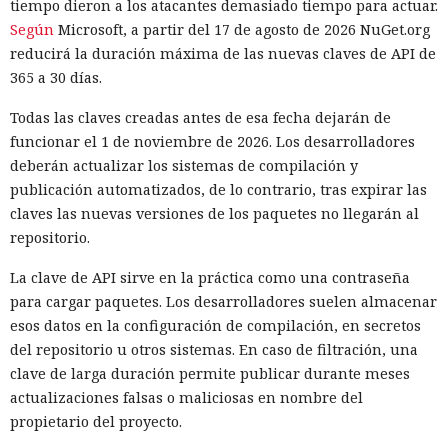
tiempo dieron a los atacantes demasiado tiempo para actuar.
las normas. Los desarrolladores buscan claridad con
Según
Microsoft, a partir del 17 de agosto de 2026 NuGet.org
antelación para entender si tendrán que someter los
reducirá la duración máxima de las nuevas claves de API de
modelos que crean a revisión.
365 a 30 días.
El decreto prohíbe convertir el programa en una licencia
Todas las claves creadas antes de esa fecha dejarán de
obligatoria o en una autorización previa para el
funcionar el 1 de noviembre de 2026. Los desarrolladores
lanzamiento de sistemas de IA. Por ahora el mecanismo
deberán actualizar los sistemas de compilación y
sigue siendo voluntario, y las condiciones clave de su
Cuando el Sol amenace con
publicación automatizados, de lo contrario, tras expirar las
funcionamiento solo están disponibles para las autoridades
claves las nuevas versiones de los paquetes no llegarán al
destruir la Tierra, la humanidad
y los participantes de las consultas cerradas.
repositorio.
tendrá que mover un planeta
La clave de API sirve en la práctica como una contraseña
entero
para cargar paquetes. Los desarrolladores suelen almacenar
esos datos en la configuración de compilación, en secretos
del repositorio u otros sistemas. En caso de filtración, una
20:35 / 05.08.2026
clave de larga duración permite publicar durante meses
actualizaciones falsas o maliciosas en nombre del
Para sobrevivir a la muerte de su estrella, las generaciones
propietario del proyecto.
futuras tendrán que convertir el cosmos en un gigantesco