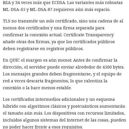
RSA y 34 veces más que ECDSA. Las variantes más robustas
movimiento de las placas tectónicas. Sin tectónica cambiará
ML-DSA-65 y ML-DSA-87 requieren aún más espacio.
el ciclo de los materiales entre el interior, el océano y la
atmósfera. El autor propone calentar artificialmente las
TLS no transmite un solo certificado, sino una cadena de al
capas profundas de la Tierra, aunque un proyecto así
menos dos certificados y una firma separada para
exigiría enormes cantidades de energía y tecnologías que
confirmar la conexión actual. Certificate Transparency
aún no existen.
añade otras dos firmas, ya que los certificados públicos
deben registrarse en registros públicos.
Durante miles de millones de años también habrá que
proteger nuestro hogar común de asteroides, cometas,
En QUIC el margen es aún menor. Antes de confirmar la
supernovas cercanas y estrellas errantes. Los cuerpos
dirección, el servidor puede enviar alrededor de 4500 bytes.
pequeños se podrán desviar con antelación de trayectorias
Los mensajes grandes deben fragmentarse, y el equipo de
peligrosas. Pantallas orbitales podrían proteger la Tierra de
red a veces descarta fragmentos, lo que ralentiza la
la radiación intensa. Ante la amenaza procedente de otra
conexión o la hace menos estable.
estrella, probablemente la civilización tendría que
modificar el movimiento de todo el Sistema Solar.
Los certificados intermedios adicionales y un esquema
híbrido con algoritmos clásicos y postcuánticos aumentarán
El trabajo no ofrece un plan de construcción listo. Muchos
el tamaño aún más. Los dispositivos con recursos limitados,
cálculos suponen recursos casi ilimitados, el control de
incluidos algunos sistemas del Internet de las cosas, pueden
planetas y estructuras capaces de funcionar durante un
no poder hacer frente a esos requisitos.