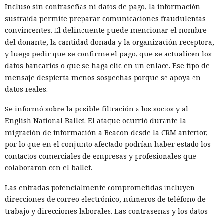
su comportamiento después de la revisión y publicación. El
Incluso sin contraseñas ni datos de pago, la información
servidor puede reemplazar el juego, el módulo publicitario
sustraída permite preparar comunicaciones fraudulentas
o el componente de red sin publicar una nueva versión en
convincentes. El delincuente puede mencionar el nombre
la tienda. Por eso, el código que pasó la moderación puede
del donante, la cantidad donada y la organización receptora,
diferir notablemente del programa que realmente se
y luego pedir que se confirme el pago, que se actualicen los
ejecuta en el televisor del usuario.
datos bancarios o que se haga clic en un enlace. Ese tipo de
mensaje despierta menos sospechas porque se apoya en
Uno de los ejemplos hallados se disfrazaba de Pac-Man.
datos reales.
Samsung no solo permitió el juego en la tienda, sino que lo
colocó entre las aplicaciones recomendadas. En su interior
Se informó sobre la posible filtración a los socios y al
había código de la empresa Bright Data, que vende acceso a
English National Ballet. El ataque ocurrió durante la
una red de direcciones IP domésticas en distintos países.
migración de información a Beacon desde la CRM anterior,
por lo que en el conjunto afectado podrían haber estado los
Bright Data utiliza dispositivos conectados como nodos
contactos comerciales de empresas y profesionales que
intermedios para descargar materiales de acceso público
colaboraron con el ballet.
desde internet. A través de una red distribuida es posible
recopilar datos de un gran número de sitios
Las entradas potencialmente comprometidas incluyen
simultáneamente y sortear limitaciones que bloquean
direcciones de correo electrónico, números de teléfono de
solicitudes demasiado frecuentes desde una única
trabajo y direcciones laborales. Las contraseñas y los datos
dirección. La empresa también comercializa conjuntos de