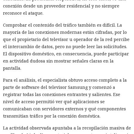
conexión a Interne
conexión desde un proveedor residencial y no siempre
reconoce el ataque.
Comprobar el contenido del tráfico también es difícil. La
11:05 / 05.08.2026
mayoría de las conexiones modernas están cifradas, por lo
que el propietario del televisor u operador de la red percibe
Ayuda voluntaria que puede transformar el acceso a
el intercambio de datos, pero no puede leer las solicitudes.
Internet de millones
El dispositivo doméstico, en consecuencia, puede participar
en actividad dudosa sin mostrar señales claras en la
pantalla.
Para el análisis, el especialista obtuvo acceso completo a la
parte de software del televisor Samsung y comenzó a
registrar todas las conexiones entrantes y salientes. Ese
nivel de acceso permitió ver qué aplicaciones se
comunicaban con servidores externos y qué componentes
transmitían tráfico por la conexión doméstica.
La actividad observada apuntaba a la recopilación masiva de