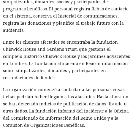
simpatizantes, donantes, socios y participantes de
programas benéficos. El personal registra fichas de contacto
El componente proxy puede seguir funcionando en segundo
en el sistema, conserva el historial de comunicaciones,
plano incluso después de cerrar la aplicación. El televisor
registra las donaciones y planifica el trabajo futuro con la
permanece conectado a internet casi de forma continua, por
audiencia.
lo que el tráfico ajeno puede pasar por él durante horas. El
propietario no necesariamente nota la actividad adicional,
Entre los clientes afectados se encontraba la fundación
porque los datos transmitidos suelen estar cifrados y no
Chiswick House and Gardens Trust, que gestiona el
revelan su contenido con medios habituales.
complejo histórico Chiswick House y los jardines adyacentes
en Londres. La fundación almacenó en Beacon información
El problema fue detectado por especialistas de la empresa
sobre simpatizantes, donantes y participantes en
noruega Mnemonic. La investigación mostró que la tienda
recaudaciones de fondos.
de Samsung permite publicar aplicaciones primitivas que
consisten en unas pocas líneas de código y cargan el
La organización comenzó a contactar a las personas cuyas
contenido principal desde un sitio externo. Los revisores
fichas podrían haber llegado a los atacantes. Hasta ahora no
solo ven una pequeña envoltura, pero no siempre analizan
se han detectado indicios de publicación de datos, fraude u
todo lo que el servidor enviará al televisor tras el
otros daños. La fundación informó del incidente a la Oficina
lanzamiento.
del Comisionado de Información del Reino Unido y a la
Comisión de Organizaciones Benéficas.
Ese diseño de aplicación permite al desarrollador cambiar