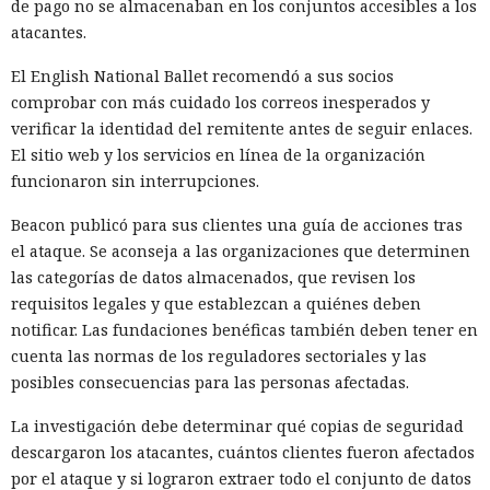
de pago no se almacenaban en los conjuntos accesibles a los
datos ya recopilados mediante métodos similares.
atacantes.
La mera presencia del componente de Bright Data no
El English National Ballet recomendó a sus socios
convertía automáticamente el televisor en un proxy. Tras
comprobar con más cuidado los correos inesperados y
iniciar Pac-Man el usuario veía una ventana de
verificar la identidad del remitente antes de seguir enlaces.
consentimiento. El permiso activaba el módulo en segundo
El sitio web y los servicios en línea de la organización
plano, que continuaba funcionando hasta la desinstalación
funcionaron sin interrupciones.
de la aplicación.
Beacon publicó para sus clientes una guía de acciones tras
El consentimiento formal reduce el riesgo de conexión
el ataque. Se aconseja a las organizaciones que determinen
oculta, pero no elimina la principal vulnerabilidad de la
las categorías de datos almacenados, que revisen los
construcción. La aplicación cargaba código desde un
requisitos legales y que establezcan a quiénes deben
servidor remoto, por lo que los propietarios de la
notificar. Las fundaciones benéficas también deben tener en
infraestructura podían cambiarlo sin actualizar la
cuenta las normas de los reguladores sectoriales y las
aplicación en el televisor. Según la estimación del
posibles consecuencias para las personas afectadas.
investigador, una sola modificación en el servidor bastaría
para activar el proxy simultáneamente en un gran número
La investigación debe determinar qué copias de seguridad
de dispositivos instalados.
descargaron los atacantes, cuántos clientes fueron afectados
por el ataque y si lograron extraer todo el conjunto de datos