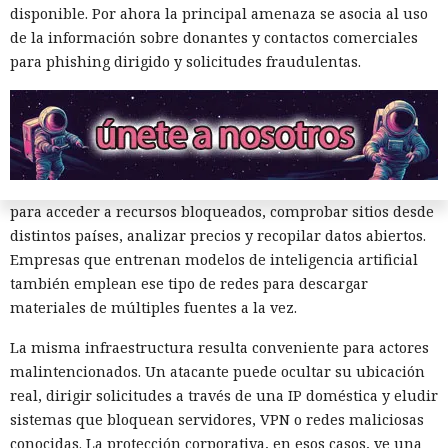
En el peor escenario, cientos de millones de televisores
disponible. Por ahora la principal amenaza se asocia al uso
podrían convertirse en una red distribuida para
de la información sobre donantes y contactos comerciales
retransmitir tráfico ajeno. Los dispositivos conectados
para phishing dirigido y solicitudes fraudulentas.
servirían no solo para la recopilación masiva de
información, sino también para ataques, intrusiones o
eludir bloqueos. Cualquier actividad parecería originarse en
un piso, una oficina u otro lugar cotidiano.
Los proxy residenciales en sí no están prohibidos. Se usan
para acceder a recursos bloqueados, comprobar sitios desde
distintos países, analizar precios y recopilar datos abiertos.
Empresas que entrenan modelos de inteligencia artificial
también emplean ese tipo de redes para descargar
materiales de múltiples fuentes a la vez.
La misma infraestructura resulta conveniente para actores
Tráfico ajeno a tu costa: por
malintencionados. Un atacante puede ocultar su ubicación
real, dirigir solicitudes a través de una IP doméstica y eludir
qué los creadores de Tor piden a
sistemas que bloquean servidores, VPN o redes maliciosas
los usuarios que compartan su
conocidas. La protección corporativa, en esos casos, ve una