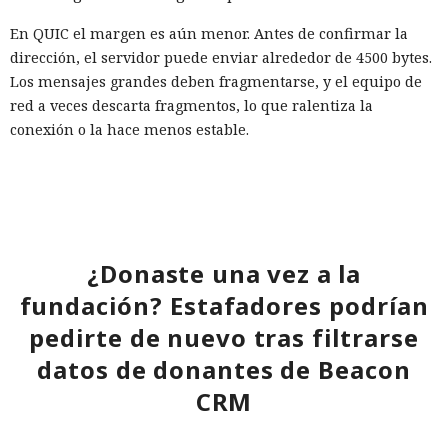
En QUIC el margen es aún menor. Antes de confirmar la
dirección, el servidor puede enviar alrededor de 4500 bytes.
Los mensajes grandes deben fragmentarse, y el equipo de
red a veces descarta fragmentos, lo que ralentiza la
conexión o la hace menos estable.
Los certificados intermedios adicionales y un esquema
híbrido con algoritmos clásicos y postcuánticos aumentarán
el tamaño aún más. Los dispositivos con recursos limitados,
incluidos algunos sistemas del Internet de las cosas, pueden
no poder hacer frente a esos requisitos.
¿Donaste una vez a la
fundación? Estafadores podrían
El problema demuestra que no es posible sustituir RSA y
ECDSA por ML-DSA sin otros cambios. La transición
pedirte de nuevo tras filtrarse
postcuántica requerirá revisar los tamaños de los
datos de donantes de Beacon
certificados, los límites de la red y el propio protocolo de
CRM
establecimiento de TLS; de lo contrario la mejora de la
Mientras veías una película, tu
protección criptográfica se traducirá en conexiones más
televisor Samsung pudo haber