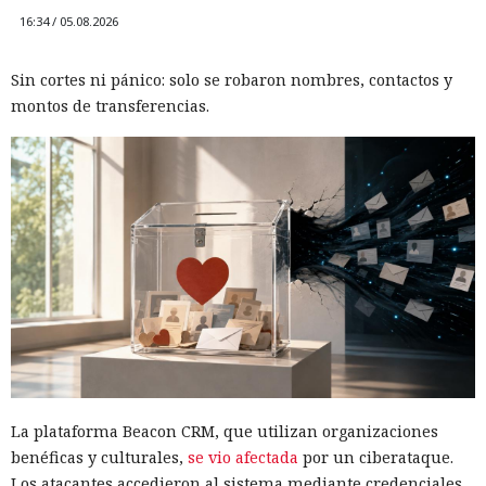
lentas e inestables.
16:34 / 05.08.2026
estado canalizando durante
horas tráfico ajeno por tu red
Sin cortes ni pánico: solo se robaron nombres, contactos y
doméstica.
montos de transferencias.
17:36 / 05.08.2026
Ahora la empresa ha decidido ponerle fin.
La plataforma Beacon CRM, que utilizan organizaciones
benéficas y culturales,
se vio afectada
por un ciberataque.
Los atacantes accedieron al sistema mediante credenciales