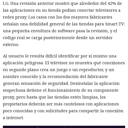
desarrollada para transmitir audio y vídeo directamente
LG. Una revisión anterior mostró que alrededor del 42% de
entre dispositivos. Para los censores ese tráfico parece una
las aplicaciones en su tienda podían conectar televisores a
conversación corriente en un mensajero, no una conexión a
redes proxy. Los casos con los dos mayores fabricantes
un recurso prohibido.
señalan una debilidad general de las tiendas para Smart TV:
una pequeña envoltura de software pasa la revisión, y el
Por ello, bloquear Snowflake resulta costoso: para cortar ese
código real se carga posteriormente desde un servidor
tipo de tráfico, las autoridades tendrían que limitar una
externo.
parte significativa del intercambio normal de datos en
Internet, y no solo Tor.
Al usuario le resulta difícil identificar por sí mismo una
aplicación peligrosa. El televisor no muestra qué conexiones
La propia aplicación no da acceso a la red a quien la instala:
en segundo plano crea un juego o un reproductor, y un
solo inicia en segundo plano un agente proxy y muestra
nombre conocido y la recomendación del fabricante
estadísticas de conexiones y del volumen de datos
generan sensación de seguridad. Desinstalar la aplicación
transmitidos. Hay ajustes para limitar el consumo de
sospechosa detiene el funcionamiento de su componente
batería y para impedir el funcionamiento mediante datos
proxy, pero hasta que las tiendas estén limpias, los
móviles.
propietarios deberán ser más cautelosos con aplicaciones
poco conocidas y con solicitudes para compartir la conexión
Para usar los nodos proxy para acceder a Internet, es
a internet.
necesario instalar el navegador Tor, la aplicación Orbot,
Onion Browser para iPhone o el mensajero Ricochet-