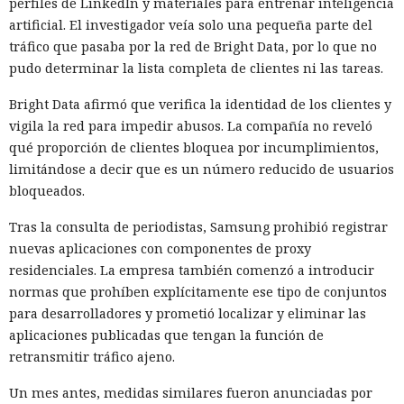
perfiles de LinkedIn y materiales para entrenar inteligencia
Millones de personas en países con un control estricto de
artificial. El investigador veía solo una pequeña parte del
Internet llevan años buscando una forma de eludir los
tráfico que pasaba por la red de Bright Data, por lo que no
bloqueos —y ahora puede ayudarles el smartphone de un
pudo determinar la lista completa de clientes ni las tareas.
voluntario cualquiera al otro lado del mundo. El proyecto
Tor
presentó
la aplicación Snowflake para Android, que
Bright Data afirmó que verifica la identidad de los clientes y
convierte el teléfono del usuario en un nodo proxy para
vigila la red para impedir abusos. La compañía no reveló
quienes no pueden acceder al Internet abierto debido a los
qué proporción de clientes bloquea por incumplimientos,
cortafuegos estatales.
limitándose a decir que es un número reducido de usuarios
bloqueados.
La idea es simple: la persona instala la aplicación y
comparte una parte de su conexión a Internet. A través de
Tras la consulta de periodistas, Samsung prohibió registrar
su dispositivo pasa el tráfico de otro usuario de Tor al que
nuevas aplicaciones con componentes de proxy
las autoridades han bloqueado el acceso directo a la red.
residenciales. La empresa también comenzó a introducir
Incluso antes del lanzamiento de la aplicación, al sistema
normas que prohíben explícitamente ese tipo de conjuntos
Snowflake se conectaban diariamente 146 000 direcciones IP
para desarrolladores y prometió localizar y eliminar las
únicas.
aplicaciones publicadas que tengan la función de
retransmitir tráfico ajeno.
Técnicamente, la aplicación enmascara el tráfico como una
videollamada habitual mediante la tecnología WebRTC,
Un mes antes, medidas similares fueron anunciadas por