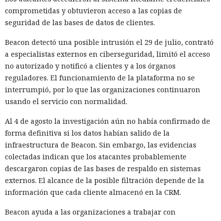
comprometidas y obtuvieron acceso a las copias de
seguridad de las bases de datos de clientes.
Algunas aplicaciones para televisores Samsung pueden
utili
Beacon detectó una posible intrusión el 29 de julio, contrató
zar en secreto
la conexión a internet doméstica del
a especialistas externos en ciberseguridad, limitó el acceso
propietario para retransmitir el tráfico de terceros. El código
no autorizado y notificó a clientes y a los órganos
se encontró en varias aplicaciones de la tienda oficial,
reguladores. El funcionamiento de la plataforma no se
incluida la sencilla versión de Pac-Man, que la propia
interrumpió, por lo que las organizaciones continuaron
Samsung promocionó en la sección «Selección del editor».
usando el servicio con normalidad.
Los desarrolladores de algunas aplicaciones afirman tener
cientos de millones de instalaciones.
Al 4 de agosto la investigación aún no había confirmado de
forma definitiva si los datos habían salido de la
En el interior de los programas funcionaban componentes
infraestructura de Beacon. Sin embargo, las evidencias
de redes proxy residenciales. Ese tipo de servicios
colectadas indican que los atacantes probablemente
encaminan el tráfico de internet de clientes a través de
descargaron copias de las bases de respaldo en sistemas
conexiones domésticas y de oficina ordinarias. En ese
externos. El alcance de la posible filtración depende de la
esquema, el televisor se convierte en un nodo de salida: un
información que cada cliente almacenó en la CRM.
usuario externo envía solicitudes a través de una dirección
IP ajena, y los sitios web ven no el origen real de la
Beacon ayuda a las organizaciones a trabajar con
conexión, sino la dirección del propietario del dispositivo.