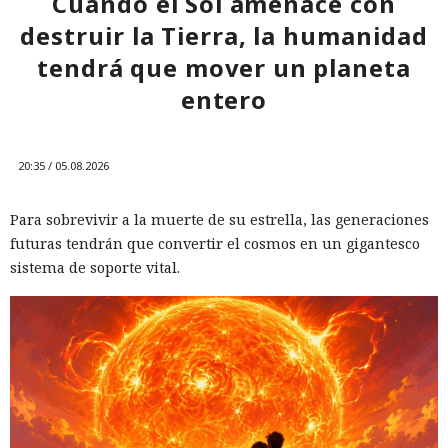
Cuando el Sol amenace con
destruir la Tierra, la humanidad
tendrá que mover un planeta
entero
20:35 / 05.08.2026
Para sobrevivir a la muerte de su estrella, las generaciones
futuras tendrán que convertir el cosmos en un gigantesco
Una prohibición formal no siempre implica una salida real
sistema de soporte vital.
del mercado, y una investigación del comité especial de la
Cámara de Representantes de EE. UU. mostró que China
Mobile, China Telecom y China Unicom conservaron equipo,
espacios en centros de datos y enlaces de red en el país tras
las restricciones de la Comisión Federal de Comunicaciones.
Entre 2019 y 2022 el regulador negó a China Mobile la