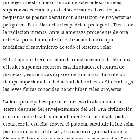
Anthropic, OpenAI y Google, así como con otros
proteger nuestro hogar común de asteroides, cometas,
desarrolladores. Se invitó a representantes de las empresas
supernovas cercanas y estrellas errantes. Los cuerpos
a una reunión a puerta cerrada para analizar los pasos a
pequeños se podrán desviar con antelación de trayectorias
seguir.
peligrosas. Pantallas orbitales podrían proteger la Tierra de
la radiación intensa. Ante la amenaza procedente de otra
El programa debe ayudar a los desarrolladores a
estrella, probablemente la civilización tendría que
determinar con antelación si el modelo que crean está
modificar el movimiento de todo el Sistema Solar.
sujeto a revisión gubernamental. Los participantes podrán
proporcionar a las autoridades acceso a determinados
El trabajo no ofrece un plan de construcción listo. Muchos
sistemas avanzados por un periodo de hasta 30 días antes
cálculos suponen recursos casi ilimitados, el control de
de su lanzamiento o de su transferencia a otros socios de
planetas y estructuras capaces de funcionar durante un
confianza.
tiempo superior a la edad actual del universo. Sin embargo,
las leyes físicas conocidas no prohíben tales proyectos.
Durante ese tiempo, especialistas gubernamentales
evaluarán si el modelo puede buscar vulnerabilidades en
La idea principal es que no es necesario abandonar la
programas o ayudar a llevar a cabo ciberataques complejos.
Tierra después del envejecimiento del Sol. Una civilización
En la revisión participan el Departamento del Tesoro de EE.
con una industria lo suficientemente desarrollada podrá
UU., la Agencia de Seguridad Nacional y la Agencia de
oscurecer la estrella, mover el planeta, sustituir la luz solar
Seguridad de Infraestructura y Ciberseguridad de EE. UU.
por iluminación artificial y transformar gradualmente el
(CISA).
Sistema Solar en un enorme sistema de soporte vital. Pero