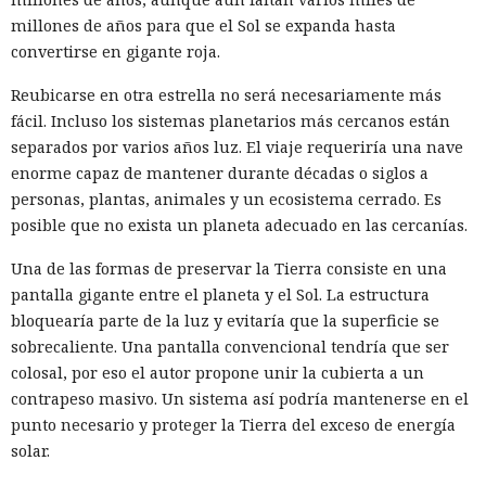
El comité no afirma que China Mobile conociera la
millones de años para que el Sol se expanda hasta
operación o ayudara a los atacantes. Los datos de
convertirse en gigante roja.
enrutamiento solo muestran que las conexiones de red
conservadas pudieron mantener la disponibilidad de la
Reubicarse en otra estrella no será necesariamente más
infraestructura Salt Typhoon mientras especialistas
fácil. Incluso los sistemas planetarios más cercanos están
estadounidenses intentaban neutralizarla.
separados por varios años luz. El viaje requeriría una nave
enorme capaz de mantener durante décadas o siglos a
En un análisis más amplio, el comité contó casi 109 000
personas, plantas, animales y un ecosistema cerrado. Es
casos entre 2018 y mayo de 2025 en los que redes de China o
posible que no exista un planeta adecuado en las cercanías.
de Hong Kong pudieron declarar sin autorización
direcciones IP estadounidenses como propias. Se trata de
Una de las formas de preservar la Tierra consiste en una
posibles interceptaciones de rutas BGP, el sistema que elige
pantalla gigante entre el planeta y el Sol. La estructura
la ruta del tráfico de internet. Parte de los episodios pudo
bloquearía parte de la luz y evitaría que la superficie se
deberse a errores de configuración.
sobrecaliente. Una pantalla convencional tendría que ser
colosal, por eso el autor propone unir la cubierta a un
La investigación también identificó decenas de puntos de
contrapeso masivo. Un sistema así podría mantenerse en el
presencia y objetos de red activos de los tres operadores en
punto necesario y proteger la Tierra del exceso de energía
centros de datos estadounidenses. Algunas filiales
solar.
dependían de las empresas matrices en China y Hong Kong