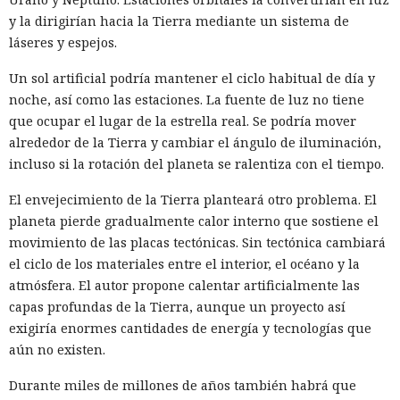
y la dirigirían hacia la Tierra mediante un sistema de
láseres y espejos.
Un sol artificial podría mantener el ciclo habitual de día y
noche, así como las estaciones. La fuente de luz no tiene
que ocupar el lugar de la estrella real. Se podría mover
alrededor de la Tierra y cambiar el ángulo de iluminación,
incluso si la rotación del planeta se ralentiza con el tiempo.
El envejecimiento de la Tierra planteará otro problema. El
planeta pierde gradualmente calor interno que sostiene el
Las reglas para evaluar los modelos de IA más potentes
movimiento de las placas tectónicas. Sin tectónica cambiará
pueden afectar a toda la industria, sin embargo La Casa
el ciclo de los materiales entre el interior, el océano y la
Blanca
completó
un nuevo programa voluntario sin debate
atmósfera. El autor propone calentar artificialmente las
público y por el momento no ha revelado su contenido.
capas profundas de la Tierra, aunque un proyecto así
exigiría enormes cantidades de energía y tecnologías que
El documento se preparó dentro del plazo establecido por el
aún no existen.
decreto ejecutivo del presidente de EE. UU., Donald Trump,
del 2 de junio. Las autoridades discutieron el proyecto con
Durante miles de millones de años también habrá que