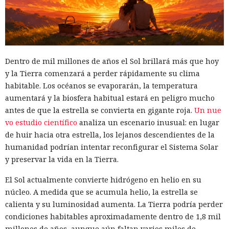
autorización para servicios internacionales y revocó las
licencias de las filiales estadounidenses de China Telecom y
China Unicom. Sin embargo, las decisiones no obligaban a
las empresas a desmontar equipos, abandonar centros de
datos o cortar conexiones de red privadas.
Dentro de mil millones de años el Sol brillará más que hoy
El comité
considera
que la infraestructura conservada pudo
y la Tierra comenzará a perder rápidamente su clima
haber dado a estructuras chinas la capacidad de observar
habitable. Los océanos se evaporarán, la temperatura
tráfico sensible, ayudar a mantener servidores maliciosos y
aumentará y la biosfera habitual estará en peligro mucho
crear condiciones para desviar datos. La investigación no
antes de que la estrella se convierta en gigante roja.
Un nue
presenta pruebas directas de la participación de empleados
vo estudio científico
analiza un escenario inusual: en lugar
de los operadores en ciberataques.
de huir hacia otra estrella, los lejanos descendientes de la
humanidad podrían intentar reconfigurar el Sistema Solar
Los autores prestaron atención especial a la campaña Salt
y preservar la vida en la Tierra.
Typhoon, que se reveló en 2024 tras los hackeos a grandes
empresas de telecomunicaciones. La red China Mobile
El Sol actualmente convierte hidrógeno en helio en su
International apareció al menos 192 veces en rutas hacia 58
núcleo. A medida que se acumula helio, la estrella se
grupos de direcciones que la CISA vinculó con servidores de
calienta y su luminosidad aumenta. La Tierra podría perder
los atacantes.
condiciones habitables aproximadamente dentro de 1,8 mil
millones de años, aunque aún faltan varios miles de