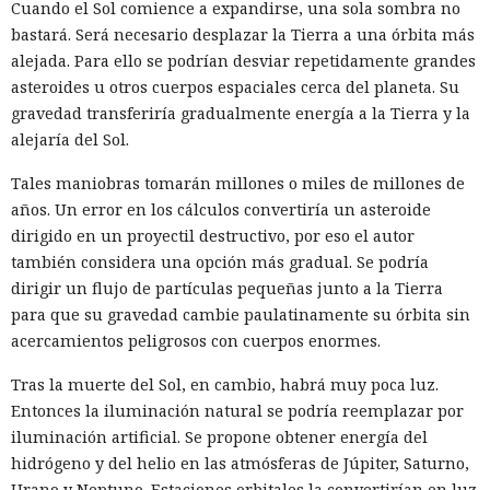
para el procesamiento de pedidos, el enrutamiento y la
Cuando el Sol comience a expandirse, una sola sombra no
gestión de sistemas internos.
bastará. Será necesario desplazar la Tierra a una órbita más
alejada. Para ello se podrían desviar repetidamente grandes
El comité propuso ampliar las facultades de las agencias
asteroides u otros cuerpos espaciales cerca del planeta. Su
para que, tras la revocación de licencias, pudieran controlar
gravedad transferiría gradualmente energía a la Tierra y la
el equipo restante y las conexiones privadas. El informe
alejaría del Sol.
también recomienda una protección más estricta de BGP, el
registro obligatorio de las acciones de operadores
Tales maniobras tomarán millones o miles de millones de
La Casa Blanca decidió a puerta
extranjeros y la financiación del desmantelamiento puntual
años. Un error en los cálculos convertiría un asteroide
cerrada el destino de la IA; los
de infraestructura de riesgo.
dirigido en un proyectil destructivo, por eso el autor
servicios de inteligencia serán
también considera una opción más gradual. Se podría
dirigir un flujo de partículas pequeñas junto a la Tierra
los primeros en evaluarlo.
para que su gravedad cambie paulatinamente su órbita sin
acercamientos peligrosos con cuerpos enormes.
21:02 / 05.08.2026
Tras la muerte del Sol, en cambio, habrá muy poca luz.
Entonces la iluminación natural se podría reemplazar por
Poca libertad para los desarrolladores: las reglas del juego
iluminación artificial. Se propone obtener energía del
ya estaban fijadas.
hidrógeno y del helio en las atmósferas de Júpiter, Saturno,
Urano y Neptuno. Estaciones orbitales la convertirían en luz