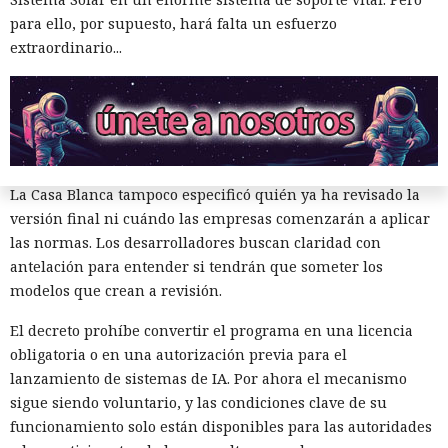
para ello, por supuesto, hará falta un esfuerzo
La metodología de pruebas y los umbrales permanecerán
extraordinario...
clasificados. Los desarrolladores recibirán la información
necesaria solo cuando sea imprescindible. El programa
voluntario en sí no fue declarado secreto, por lo que
políticos y especialistas en seguridad esperaban la
publicación, al menos, de los requisitos generales.
La Casa Blanca tampoco especificó quién ya ha revisado la
versión final ni cuándo las empresas comenzarán a aplicar
las normas. Los desarrolladores buscan claridad con
antelación para entender si tendrán que someter los
modelos que crean a revisión.
El decreto prohíbe convertir el programa en una licencia
Microsoft: «miles de
obligatoria o en una autorización previa para el
compilaciones se paralizarán el
lanzamiento de sistemas de IA. Por ahora el mecanismo
sigue siendo voluntario, y las condiciones clave de su
1 de noviembre». NuGet revoca
funcionamiento solo están disponibles para las autoridades
las claves API anuales