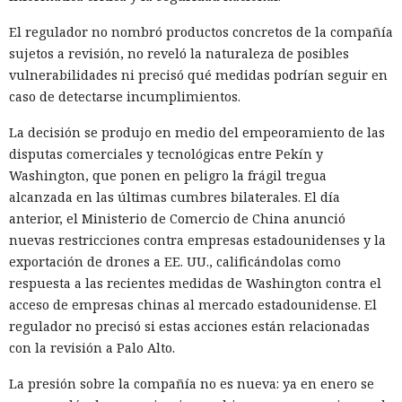
El regulador no nombró productos concretos de la compañía
sujetos a revisión, no reveló la naturaleza de posibles
vulnerabilidades ni precisó qué medidas podrían seguir en
caso de detectarse incumplimientos.
La decisión se produjo en medio del empeoramiento de las
disputas comerciales y tecnológicas entre Pekín y
Washington, que ponen en peligro la frágil tregua
alcanzada en las últimas cumbres bilaterales. El día
anterior, el Ministerio de Comercio de China anunció
El navegador que por sí mismo navega por páginas, rellena
nuevas restricciones contra empresas estadounidenses y la
formularios y se comunica con sitios en lugar del
exportación de drones a EE. UU., calificándolas como
propietario resultó capaz de volver esas mismas funciones
respuesta a las recientes medidas de Washington contra el
en su contra. En la conferencia de ciberseguridad Black Hat,
acceso de empresas chinas al mercado estadounidense. El
especialistas de la empresa Zenity mostraron cómo el
regulador no precisó si estas acciones están relacionadas
navegador Atlas de OpenAI fue engañado para enviar
con la revisión a Palo Alto.
mensajes a contactos de WhatsApp y gestionar compras en
La presión sobre la compañía no es nueva: ya en enero se
Amazon sin el conocimiento del usuario.