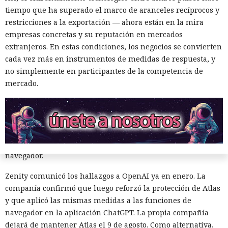
Entonces forzaron al sistema a solicitar la compra al
tiempo que ha superado el marco de aranceles recíprocos y
asistente integrado de Amazon, Rufus, y este la ejecutó al
restricciones a la exportación — ahora están en la mira
considerar la petición como una interacción de cliente
empresas concretas y su reputación en mercados
habitual.
extranjeros. En estas condiciones, los negocios se convierten
Según el representante de Zenity Michael Bargury, de entre
cada vez más en instrumentos de medidas de respuesta, y
todos los navegadores con IA probados, Atlas contaba con
no simplemente en participantes de la competencia de
más barreras de seguridad, pero aun así consiguieron
mercado.
sortearlas. Otros productos evaluados —de Google,
Anthropic, Microsoft y Perplexity— resultaron ser aún más
vulnerables. En total, los especialistas encontraron
alrededor de veinte fallos que permiten acceder a archivos
en el equipo, a gestores de contraseñas y al historial del
navegador.
Zenity comunicó los hallazgos a OpenAI ya en enero. La
compañía confirmó que luego reforzó la protección de Atlas
y que aplicó las mismas medidas a las funciones de
navegador en la aplicación ChatGPT. La propia compañía
dejará de mantener Atlas el 9 de agosto. Como alternativa,