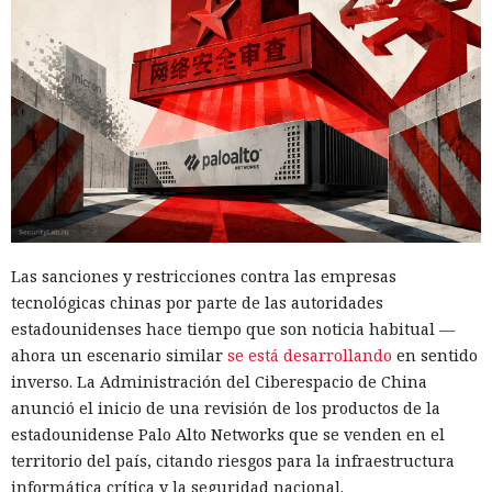
SpecterOps no describe ataques reales que utilicen este
método; se trata de una demostración de laboratorio. Para
reducir el riesgo, la empresa aconseja exigir Extended
Protection for Authentication en el servidor de la base de
WSUS, restringir el acceso de red a ese servidor y supervisar
las llamadas a los procedimientos de creación de grupos y
¿Dejaste que un agente de IA se
despliegue de actualizaciones, especialmente si el archivo
encargara de tu rutina diaria?
termina en .txt o .esd.
Ya vació tus cuentas comprando
en marketplaces y mandó spam
Las sanciones y restricciones contra las empresas
a todos tus contactos
tecnológicas chinas por parte de las autoridades
estadounidenses hace tiempo que son noticia habitual —
ahora un escenario similar
se está desarrollando
en sentido
13:36 / 07.08.2026
inverso. La Administración del Ciberespacio de China
anunció el inicio de una revisión de los productos de la
Un comando oculto en hebreo eludió la seguridad de Atlas y
estadounidense Palo Alto Networks que se venden en el
otros navegadores con IA.
territorio del país, citando riesgos para la infraestructura
informática crítica y la seguridad nacional.