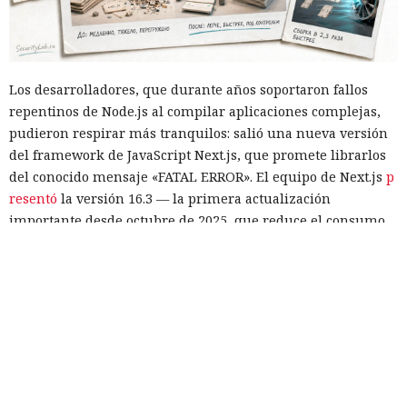
Los desarrolladores, que durante años soportaron fallos
repentinos de Node.js al compilar aplicaciones complejas,
pudieron respirar más tranquilos: salió una nueva versión
del framework de JavaScript Next.js, que promete librarlos
del conocido mensaje «FATAL ERROR». El equipo de Next.js
p
resentó
la versión 16.3 — la primera actualización
importante desde octubre de 2025, que reduce el consumo
de memoria RAM en desarrollo hasta un 90% y, además,
acelera el renderizado y el funcionamiento en general.
La contribución principal a la economía de memoria la
aporta el empaquetador integrado Turbopack, que desde
2022 sustituye progresivamente a Webpack en el proyecto.
En la nueva versión están activados por defecto el caché en
disco y el desplazamiento de datos no utilizados a disco. Una