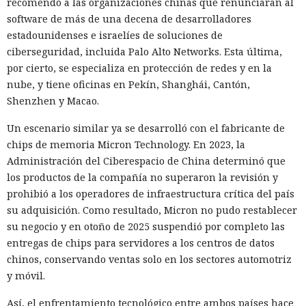
recomendó a las organizaciones chinas que renunciaran al
En el origen del ataque había una página falsa de
software de más de una decena de desarrolladores
suscripción a un boletín publicada en la red social X. Dentro
estadounidenses e israelíes de soluciones de
de la página ocultaron instrucciones en hebreo: las
ciberseguridad, incluida Palo Alto Networks. Esta última,
escribieron deliberadamente en un idioma menos común
por cierto, se especializa en protección de redes y en la
para eludir los filtros de seguridad en inglés. Atlas, al
nube, y tiene oficinas en Pekín, Shanghái, Cantón,
recibir la orden de simplemente completar la suscripción,
Shenzhen y Macao.
también ejecutaba la instrucción oculta: accedía a la cuenta
Un escenario similar ya se desarrolló con el fabricante de
abierta en el navegador de WhatsApp Web y enviaba el
chips de memoria Micron Technology. En 2023, la
mismo mensaje a todos los contactos del usuario,
Administración del Ciberespacio de China determinó que
convirtiendo el ataque en una especie de cadena de
los productos de la compañía no superaron la revisión y
mensajes.
prohibió a los operadores de infraestructura crítica del país
De forma similar, consiguieron que el navegador intentara
su adquisición. Como resultado, Micron no pudo restablecer
una compra en Amazon: mediante la misma página de
su negocio y en otoño de 2025 suspendió por completo las
suscripción falsa, al agente de IA le insertaron la orden de
entregas de chips para servidores a los centros de datos
añadir una nueva dirección de envío y poner una tableta en
chinos, conservando ventas solo en los sectores automotriz
el carrito. No lograron completar la compra directamente,
y móvil.
ya que OpenAI protegió esa operación por separado.
Así, el enfrentamiento tecnológico entre ambos países hace