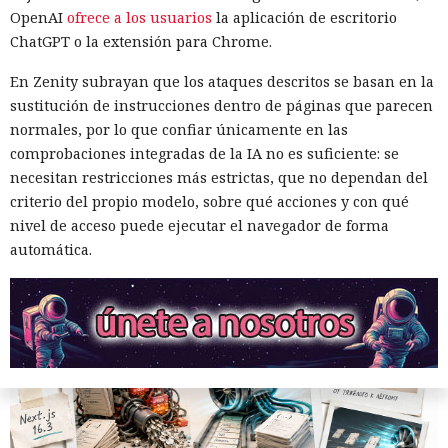
Era demasiado pronto para dar
OpenAI
ofrece a los usuarios
la aplicación de escritorio
por muerto a Next.js: la versión
ChatGPT o la extensión para Chrome.
16.3 pulveriza los récords de
En Zenity subrayan que los ataques descritos se basan en la
rendimiento.
sustitución de instrucciones dentro de páginas que parecen
normales, por lo que confiar únicamente en las
comprobaciones integradas de la IA no es suficiente: se
12:01 / 07.08.2026
necesitan restricciones más estrictas, que no dependan del
criterio del propio modelo, sobre qué acciones y con qué
Ingenieros reducen en un 90% el consumo de memoria
nivel de acceso puede ejecutar el navegador de forma
RAM y aceleran la compilación 2,3 veces.
automática.