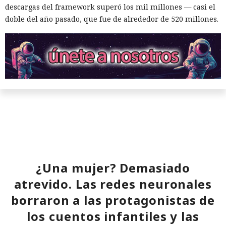
descargas del framework superó los mil millones — casi el
doble del año pasado, que fue de alrededor de 520 millones.
El sonado hackeo a Snowflake
¿Una mujer? Demasiado
no quedó impune: detenido el
atrevido. Las redes neuronales
autor, ya espera sentencia en
borraron a las protagonistas de
una celda.
los cuentos infantiles y las