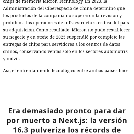
chips de memoria Micron Technology. En 2023, la
Administración del Ciberespacio de China determinó que
los productos de la compañía no superaron la revisión y
prohibió a los operadores de infraestructura crítica del país
su adquisición. Como resultado, Micron no pudo restablecer
su negocio y en otoño de 2025 suspendió por completo las
entregas de chips para servidores a los centros de datos
chinos, conservando ventas solo en los sectores automotriz
y móvil.
Así, el enfrentamiento tecnológico entre ambos países hace
tiempo que ha superado el marco de aranceles recíprocos y
restricciones a la exportación — ahora están en la mira
empresas concretas y su reputación en mercados
extranjeros. En estas condiciones, los negocios se convierten
cada vez más en instrumentos de medidas de respuesta, y
Era demasiado pronto para dar
no simplemente en participantes de la competencia de
por muerto a Next.js: la versión
mercado.
16.3 pulveriza los récords de