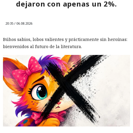
dejaron con apenas un 2%.
10:34 / 07.08.2026
Hombre podría afrontar hasta 32 años de prisión por filtrar
20:35 / 06.08.2026
secretos de 165 empresas.
Búhos sabios, lobos valientes y prácticamente sin heroínas:
bienvenidos al futuro de la literatura.
El canadiense Connor Riley Muka ganó dinero durante
muchos meses con datos robados de otras personas, antes
de ser detenido y entregado a la justicia estadounidense por