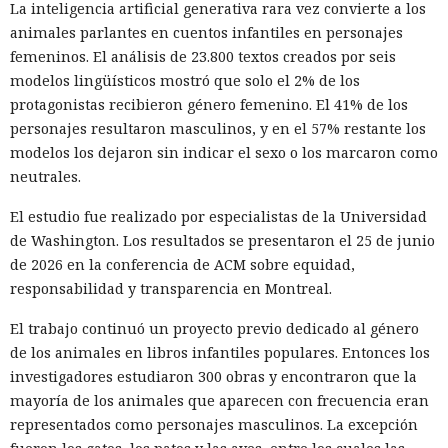
La inteligencia artificial generativa rara vez convierte a los
uno de los mayores hackeos de los últimos años — ataque a
animales parlantes en cuentos infantiles en personajes
la plataforma en la nube Snowflake.
femeninos. El análisis de 23.800 textos creados por seis
modelos lingüísticos mostró que solo el 2% de los
Muka, de 26 años, se declaró culpable de cargos de fraude
protagonistas recibieron género femenino. El 41% de los
informático y telefónico, robo agravado de datos personales
personajes resultaron masculinos, y en el 57% restante los
y conspiración en un tribunal federal del estado de
modelos los dejaron sin indicar el sexo o los marcaron como
Washington. Su sentencia se dictará el 27 de octubre; la
neutrales.
pena máxima es de hasta 32 años de prisión.
El estudio fue realizado por especialistas de la Universidad
Muka y sus cómplices utilizaron credenciales robadas para
de Washington. Los resultados se presentaron el 25 de junio
acceder a cuentas de Snowflake y robaron información de al
de 2026 en la conferencia de ACM sobre equidad,
menos 165 empresas. Entre las afectadas se encuentran
responsabilidad y transparencia en Montreal.
AT&T, Ticketmaster, Advance Auto Parts, Neiman Marcus,
Santander, LendingTree y uno de los distritos escolares más
El trabajo continuó un proyecto previo dedicado al género
grandes de Estados Unidos.
de los animales en libros infantiles populares. Entonces los
investigadores estudiaron 300 obras y encontraron que la
La magnitud de las filtraciones fue enorme: en el caso de
mayoría de los animales que aparecen con frecuencia eran
AT&T se trató de registros de llamadas y mensajes de más
representados como personajes masculinos. La excepción
de 100 millones de abonados, y el hackeo a Ticketmaster