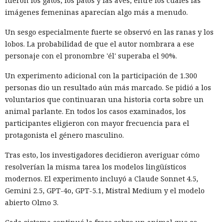
fueron los gatos, los patos y las aves, entre los cuales las
afectó a alrededor de 560 millones de usuarios.
imágenes femeninas aparecían algo más a menudo.
Según la investigación, los hackeos ocurrieron entre febrero
Un sesgo especialmente fuerte se observó en las ranas y los
y octubre de 2024. Los atacantes accedieron a cuentas
lobos. La probabilidad de que el autor nombrara a ese
bancarias, información financiera, números de registro de
personaje con el pronombre 'él' superaba el 90%.
la Administración para el Control de Drogas, licencias de
conducir, pasaportes y números de seguridad social.
Un experimento adicional con la participación de 1.300
personas dio un resultado aún más marcado. Se pidió a los
Tras robar los datos, los hackers extorsionaban a las
voluntarios que continuaran una historia corta sobre un
empresas exigiendo dinero y amenazando con publicar lo
animal parlante. En todos los casos examinados, los
sustraído. El grupo obtuvo alrededor de 2,5 millones de
participantes eligieron con mayor frecuencia para el
dólares en rescates; además, Muka chantajeó al menos a
protagonista el género masculino.
una víctima de forma reiterada, utilizando datos de un
funcionario público en activo o retirado y de su familia.
Tras esto, los investigadores decidieron averiguar cómo
resolverían la misma tarea los modelos lingüísticos
Otros 495.000 dólares los ganó Muka vendiendo parte de los
modernos. El experimento incluyó a Claude Sonnet 4.5,
datos robados en foros de ciberdelincuencia como
Gemini 2.5, GPT-4o, GPT-5.1, Mistral Medium y el modelo
BreachForums y XSS.is. La investigación estimó el perjuicio
abierto Olmo 3.
total de las empresas afectadas en aproximadamente 9,5
millones de dólares.