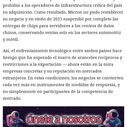
prohibió a los operadores de infraestructura crítica del país
su adquisición. Como resultado, Micron no pudo restablecer
su negocio y en otoño de 2025 suspendió por completo las
entregas de chips para servidores a los centros de datos
chinos, conservando ventas solo en los sectores automotriz
y móvil.
El canadiense Connor Riley Muka ganó dinero durante
muchos meses con datos robados de otras personas, antes
Así, el enfrentamiento tecnológico entre ambos países hace
de ser detenido y entregado a la justicia estadounidense por
tiempo que ha superado el marco de aranceles recíprocos y
uno de los mayores hackeos de los últimos años — ataque a
restricciones a la exportación — ahora están en la mira
la plataforma en la nube Snowflake.
empresas concretas y su reputación en mercados
extranjeros. En estas condiciones, los negocios se convierten
Muka, de 26 años, se declaró culpable de cargos de fraude
cada vez más en instrumentos de medidas de respuesta, y
informático y telefónico, robo agravado de datos personales
no simplemente en participantes de la competencia de
y conspiración en un tribunal federal del estado de
mercado.
Washington. Su sentencia se dictará el 27 de octubre; la
pena máxima es de hasta 32 años de prisión.
Muka y sus cómplices utilizaron credenciales robadas para
acceder a cuentas de Snowflake y robaron información de al