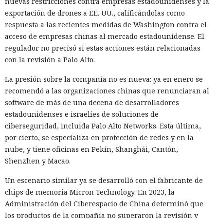
nuevas restricciones contra empresas estadounidenses y la
exportación de drones a EE. UU., calificándolas como
El sonado hackeo a Snowflake
respuesta a las recientes medidas de Washington contra el
no quedó impune: detenido el
acceso de empresas chinas al mercado estadounidense. El
regulador no precisó si estas acciones están relacionadas
autor, ya espera sentencia en
con la revisión a Palo Alto.
una celda.
La presión sobre la compañía no es nueva: ya en enero se
recomendó a las organizaciones chinas que renunciaran al
software de más de una decena de desarrolladores
10:34 / 07.08.2026
estadounidenses e israelíes de soluciones de
ciberseguridad, incluida Palo Alto Networks. Esta última,
Hombre podría afrontar hasta 32 años de prisión por filtrar
por cierto, se especializa en protección de redes y en la
secretos de 165 empresas.
nube, y tiene oficinas en Pekín, Shanghái, Cantón,
Shenzhen y Macao.
Un escenario similar ya se desarrolló con el fabricante de
chips de memoria Micron Technology. En 2023, la
Administración del Ciberespacio de China determinó que
los productos de la compañía no superaron la revisión y