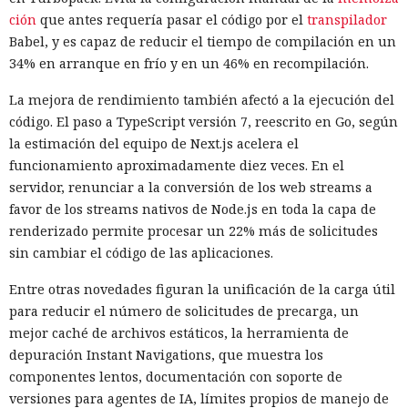
ción
que antes requería pasar el código por el
transpilador
Babel, y es capaz de reducir el tiempo de compilación en un
12:43 / 07.08.2026
34% en arranque en frío y en un 46% en recompilación.
La mejora de rendimiento también afectó a la ejecución del
Otra corporación corre el riesgo de repetir la triste suerte de
código. El paso a TypeScript versión 7, reescrito en Go, según
sus predecesoras.
la estimación del equipo de Next.js acelera el
funcionamiento aproximadamente diez veces. En el
servidor, renunciar a la conversión de los web streams a
favor de los streams nativos de Node.js en toda la capa de
renderizado permite procesar un 22% más de solicitudes
sin cambiar el código de las aplicaciones.
Entre otras novedades figuran la unificación de la carga útil
para reducir el número de solicitudes de precarga, un
mejor caché de archivos estáticos, la herramienta de
depuración Instant Navigations, que muestra los
componentes lentos, documentación con soporte de
Las sanciones y restricciones contra las empresas
versiones para agentes de IA, límites propios de manejo de