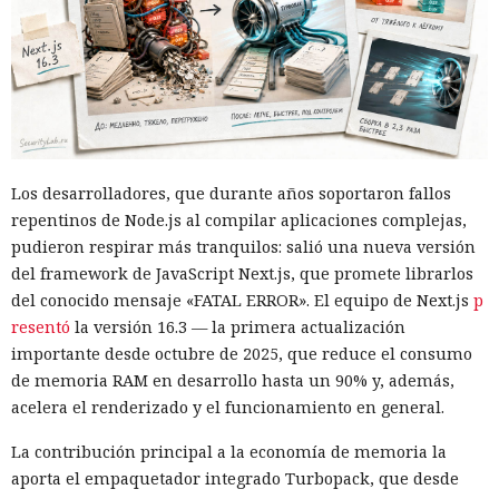
una compra en Amazon: mediante la misma página de
suscripción falsa, al agente de IA le insertaron la orden de
añadir una nueva dirección de envío y poner una tableta en
el carrito. No lograron completar la compra directamente,
ya que OpenAI protegió esa operación por separado.
Entonces forzaron al sistema a solicitar la compra al
asistente integrado de Amazon, Rufus, y este la ejecutó al
Los desarrolladores, que durante años soportaron fallos
considerar la petición como una interacción de cliente
repentinos de Node.js al compilar aplicaciones complejas,
habitual.
pudieron respirar más tranquilos: salió una nueva versión
Según el representante de Zenity Michael Bargury, de entre
del framework de JavaScript Next.js, que promete librarlos
todos los navegadores con IA probados, Atlas contaba con
del conocido mensaje «FATAL ERROR». El equipo de Next.js
p
más barreras de seguridad, pero aun así consiguieron
resentó
la versión 16.3 — la primera actualización
sortearlas. Otros productos evaluados —de Google,
importante desde octubre de 2025, que reduce el consumo
Anthropic, Microsoft y Perplexity— resultaron ser aún más
de memoria RAM en desarrollo hasta un 90% y, además,
vulnerables. En total, los especialistas encontraron
acelera el renderizado y el funcionamiento en general.
alrededor de veinte fallos que permiten acceder a archivos
La contribución principal a la economía de memoria la
en el equipo, a gestores de contraseñas y al historial del
aporta el empaquetador integrado Turbopack, que desde
navegador.