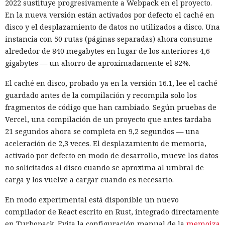
2022 sustituye progresivamente a Webpack en el proyecto.
Zenity comunicó los hallazgos a OpenAI ya en enero. La
En la nueva versión están activados por defecto el caché en
compañía confirmó que luego reforzó la protección de Atlas
disco y el desplazamiento de datos no utilizados a disco. Una
y que aplicó las mismas medidas a las funciones de
instancia con 50 rutas (páginas separadas) ahora consume
navegador en la aplicación ChatGPT. La propia compañía
alrededor de 840 megabytes en lugar de los anteriores 4,6
dejará de mantener Atlas el 9 de agosto. Como alternativa,
gigabytes — un ahorro de aproximadamente el 82%.
OpenAI
ofrece a los usuarios
la aplicación de escritorio
El caché en disco, probado ya en la versión 16.1, lee el caché
ChatGPT o la extensión para Chrome.
guardado antes de la compilación y recompila solo los
En Zenity subrayan que los ataques descritos se basan en la
fragmentos de código que han cambiado. Según pruebas de
sustitución de instrucciones dentro de páginas que parecen
Vercel, una compilación de un proyecto que antes tardaba
normales, por lo que confiar únicamente en las
21 segundos ahora se completa en 9,2 segundos — una
comprobaciones integradas de la IA no es suficiente: se
aceleración de 2,3 veces. El desplazamiento de memoria,
necesitan restricciones más estrictas, que no dependan del
activado por defecto en modo de desarrollo, mueve los datos
criterio del propio modelo, sobre qué acciones y con qué
no solicitados al disco cuando se aproxima al umbral de
Inspecciones que forzarán su
nivel de acceso puede ejecutar el navegador de forma
carga y los vuelve a cargar cuando es necesario.
salida del mercado: China toma
automática.
En modo experimental está disponible un nuevo
represalias contra EE. UU. a
compilador de React escrito en Rust, integrado directamente
través de Palo Alto Networks
en Turbopack. Evita la configuración manual de la
memoiza