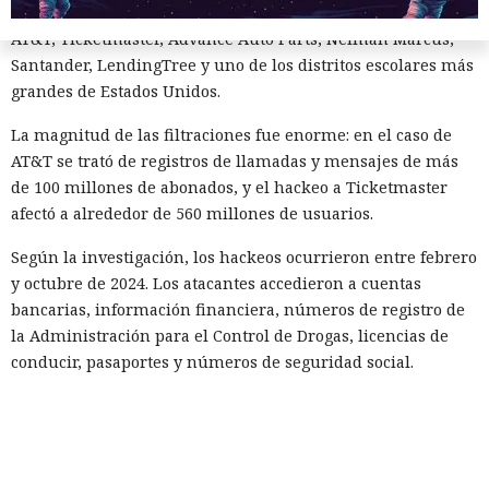
menos 165 empresas. Entre las afectadas se encuentran
AT&T, Ticketmaster, Advance Auto Parts, Neiman Marcus,
Santander, LendingTree y uno de los distritos escolares más
grandes de Estados Unidos.
La magnitud de las filtraciones fue enorme: en el caso de
AT&T se trató de registros de llamadas y mensajes de más
de 100 millones de abonados, y el hackeo a Ticketmaster
afectó a alrededor de 560 millones de usuarios.
Según la investigación, los hackeos ocurrieron entre febrero
y octubre de 2024. Los atacantes accedieron a cuentas
bancarias, información financiera, números de registro de
la Administración para el Control de Drogas, licencias de
conducir, pasaportes y números de seguridad social.
Tras robar los datos, los hackers extorsionaban a las
empresas exigiendo dinero y amenazando con publicar lo
sustraído. El grupo obtuvo alrededor de 2,5 millones de
dólares en rescates; además, Muka chantajeó al menos a