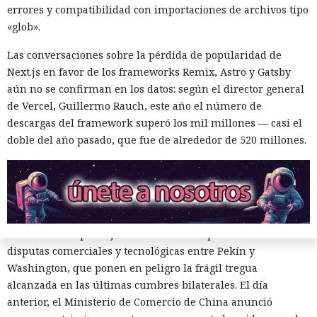
tecnológicas chinas por parte de las autoridades
errores y compatibilidad con importaciones de archivos tipo
estadounidenses hace tiempo que son noticia habitual —
«glob».
ahora un escenario similar
se está desarrollando
en sentido
Las conversaciones sobre la pérdida de popularidad de
inverso. La Administración del Ciberespacio de China
Next.js en favor de los frameworks Remix, Astro y Gatsby
anunció el inicio de una revisión de los productos de la
aún no se confirman en los datos: según el director general
estadounidense Palo Alto Networks que se venden en el
de Vercel, Guillermo Rauch, este año el número de
territorio del país, citando riesgos para la infraestructura
descargas del framework superó los mil millones — casi el
informática crítica y la seguridad nacional.
doble del año pasado, que fue de alrededor de 520 millones.
El regulador no nombró productos concretos de la compañía
sujetos a revisión, no reveló la naturaleza de posibles
vulnerabilidades ni precisó qué medidas podrían seguir en
caso de detectarse incumplimientos.
La decisión se produjo en medio del empeoramiento de las
disputas comerciales y tecnológicas entre Pekín y
Washington, que ponen en peligro la frágil tregua
alcanzada en las últimas cumbres bilaterales. El día
anterior, el Ministerio de Comercio de China anunció