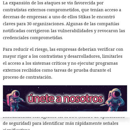
Otro operador convirtió materiales públicos sobre
La expansión de los ataques se vio favorecida por
React2Shell en un proceso para detectar sistemas
contratistas externos comprometidos, que tenían acceso a
vulnerables y robar secretos. La IA ayudó a reunir un
decenas de empresas: a uno de ellos Stikas le encontró
escáner rápido y una cadena para ejecutar comandos,
claves para 30 organizaciones. Algunas de las compañías
buscar configuraciones, claves y código fuente. La lista
notificadas corrigieron las vulnerabilidades y revocaron las
inicial contenía 9180 hosts, y los materiales asociados
credenciales comprometidas.
apuntaban al procesamiento de decenas de millones de
URL. Talos encontró datos recopilados de al menos 54
Para reducir el riesgo, las empresas deberían verificar con
objetivos.
mayor rigor a los contratistas y desarrolladores, limitarles
el acceso a los sistemas críticos y no ejecutar programas
Los investigadores atribuyen el resultado no solo a las
externos recibidos como tareas de prueba durante el
capacidades de los modelos sino también a las habilidades
proceso de contratación.
de los operadores. Los novatos obtienen herramientas que
funcionan pero son inestables, mientras que los atacantes
preparados amplían notablemente sus capacidades gracias
a la IA. La empresa aconseja prepararse para un aumento
en el número de vulnerabilidades e incidentes y usar
herramientas con agentes en el SOC (centro de operaciones
de seguridad) para identificar más rápidamente señales