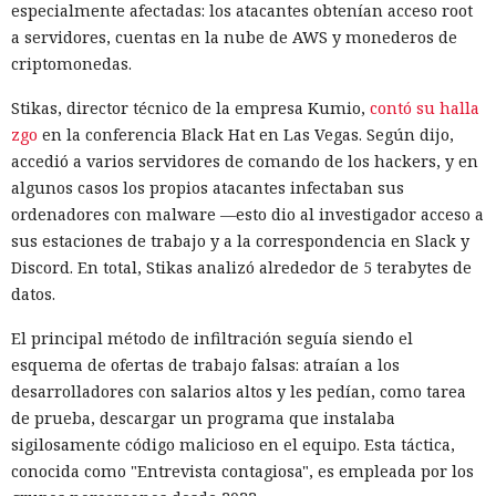
especialmente afectadas: los atacantes obtenían acceso root
a servidores, cuentas en la nube de AWS y monederos de
criptomonedas.
Las herramientas de IA gradualmente dejan de ser para los
atacantes solo una fuente de sugerencias y cada vez más
Stikas, director técnico de la empresa Kumio,
contó su halla
forman parte del propio ataque. Cisco Talos
estudió
los
zgo
en la conferencia Black Hat en Las Vegas. Según dijo,
registros de uso de IA y descubrió que los modelos de
accedió a varios servidores de comando de los hackers, y en
lenguaje ya ayudan a los hackers a crear herramientas
algunos casos los propios atacantes infectaban sus
maliciosas, escalar operaciones y buscar vulnerabilidades, y
ordenadores con malware —esto dio al investigador acceso a
que las restricciones de seguridad en muchos casos se
sus estaciones de trabajo y a la correspondencia en Slack y
eluden con bastante facilidad.
Discord. En total, Stikas analizó alrededor de 5 terabytes de
datos.
En lugar de técnicas complejas, los atacantes simplemente
le decían al bot conversacional que controlaban
El principal método de infiltración seguía siendo el
infraestructura verificable, calificaban la actividad como
esquema de ofertas de trabajo falsas: atraían a los
pruebas o como parte de un programa de recompensas por
desarrolladores con salarios altos y les pedían, como tarea
errores, o dividían una tarea peligrosa en varias fases que
de prueba, descargar un programa que instalaba
parecían inofensivas. En varios casos, el modelo accedía tras
sigilosamente código malicioso en el equipo. Esta táctica,
esa explicación. Cuando las restricciones sí se activaban,
conocida como "Entrevista contagiosa", es empleada por los
algunos operadores pasaban a modelos sin censura.