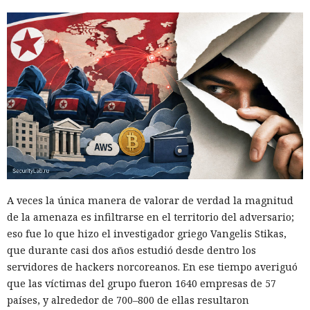
volcó una base de datos ajena
de Telegram.
11:24 / 09.08.2026
Delincuentes descubren una forma alarmantemente
sencilla de convertir chatbots en cómplices de ataques
informáticos.
A veces la única manera de valorar de verdad la magnitud
de la amenaza es infiltrarse en el territorio del adversario;
eso fue lo que hizo el investigador griego Vangelis Stikas,
que durante casi dos años estudió desde dentro los
servidores de hackers norcoreanos. En ese tiempo averiguó
que las víctimas del grupo fueron 1640 empresas de 57
países, y alrededor de 700–800 de ellas resultaron