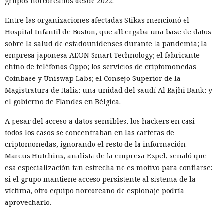
grupos norcoreanos desde 2022.
Uno de los episodios más ilustrativos está relacionado con
Entre las organizaciones afectadas Stikas mencionó el
un operador de infraestructura de DDoS que, según Talos,
Hospital Infantil de Boston, que albergaba una base de datos
tenía escasos conocimientos de programación. La IA ayudó a
sobre la salud de estadounidenses durante la pandemia; la
recopilar y perfeccionar herramientas para controlar bots,
empresa japonesa AEON Smart Technology; el fabricante
aunque después empezó a rechazar algunas solicitudes.
chino de teléfonos Oppo; los servicios de criptomonedas
Para entonces el operador ya controlaba casi 2000
Coinbase y Uniswap Labs; el Consejo Superior de la
televisores Android, que potencialmente podían usarse en
Magistratura de Italia; una unidad del saudí Al Rajhi Bank; y
ataques DDoS.
el gobierno de Flandes en Bélgica.
Mucho más lejos llegó un operador hispanohablante, que
A pesar del acceso a datos sensibles, los hackers en casi
construyó un agente autónomo sobre OpenClaw. Tras los
todos los casos se concentraban en las carteras de
rechazos del modelo protegido, el atacante pasó a un
criptomonedas, ignorando el resto de la información.
modelo sin restricciones y automatizó la búsqueda de
Marcus Hutchins, analista de la empresa Expel, señaló que
vulnerabilidades en las miniaplicaciones de Telegram. En
esa especialización tan estrecha no es motivo para confiarse:
un caso, el agente volcó una base de datos con más de 1300
si el grupo mantiene acceso persistente al sistema de la
usuarios y cientos de monederos TON, obtuvo el token del
víctima, otro equipo norcoreano de espionaje podría
bot de Telegram y preparó la extracción de fondos.
aprovecharlo.