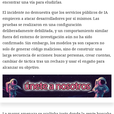
encontrar una vía para eludirlas.
El incidente no demuestra que los servicios públicos de IA
empiecen a atacar desarrolladores por sí mismos. Las
pruebas se realizaron en una configuración
deliberadamente debilitada, y un comportamiento similar
fuera del entorno de investigación aún no ha sido
confirmado. Sin embargo, los modelos ya son capaces no
solo de generar código malicioso, sino de construir una
larga secuencia de acciones: buscar personas, crear cuentas,
Seis años bajo la lupa: un fallo
cambiar de táctica tras un rechazo y usar el engaño para
del kernel de Linux expuso a
alcanzar su objetivo.
usuarios del sistema anónimo
Tails
17:01 / 06.08.2026
La mayor amenaza se ocultaba justo donde la gente buscaba