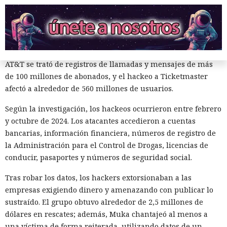
AT&T, Ticketmaster, Advance Auto Parts, Neiman Marcus,
Santander, LendingTree y uno de los distritos escolares más
grandes de Estados Unidos.
La magnitud de las filtraciones fue enorme: en el caso de
AT&T se trató de registros de llamadas y mensajes de más
de 100 millones de abonados, y el hackeo a Ticketmaster
afectó a alrededor de 560 millones de usuarios.
Según la investigación, los hackeos ocurrieron entre febrero
y octubre de 2024. Los atacantes accedieron a cuentas
bancarias, información financiera, números de registro de
¿Una mujer? Demasiado
la Administración para el Control de Drogas, licencias de
atrevido. Las redes neuronales
conducir, pasaportes y números de seguridad social.
borraron a las protagonistas de
Tras robar los datos, los hackers extorsionaban a las
los cuentos infantiles y las
empresas exigiendo dinero y amenazando con publicar lo
sustraído. El grupo obtuvo alrededor de 2,5 millones de
dejaron con apenas un 2%.
dólares en rescates; además, Muka chantajeó al menos a
una víctima de forma reiterada, utilizando datos de un