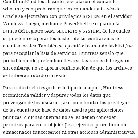
Con KhuntCmd los atacantes ejecutaron el comando
whoami y comprobaron que los comandos a través de
Oracle se ejecutaban con privilegios SYSTEM en el servidor
Windows. Luego, mediante PowerShell se copiaron las
ramas del registro SAM, SECURITY y SYSTEM, de las cuales
El canadiense Connor Riley Muka ganó dinero durante
se pueden recuperar los hashes de las contraseñas de
muchos meses con datos robados de otras personas, antes
cuentas locales. También se ejecutó el comando tasklist /svc
de ser detenido y entregado a la justicia estadounidense por
para recopilar la lista de servicios. Huntress señaló que
uno de los mayores hackeos de los últimos años — ataque a
probablemente pretendían llevarse las ramas del registro,
la plataforma en la nube Snowflake.
sin embargo no se aporta confirmación de que los archivos
se hubieran robado con éxito.
Muka, de 26 años, se declaró culpable de cargos de fraude
informático y telefónico, robo agravado de datos personales
Para reducir el riesgo de este tipo de ataques, Huntress
y conspiración en un tribunal federal del estado de
recomienda validar y depurar todos los datos que
Washington. Su sentencia se dictará el 27 de octubre; la
provengan de los usuarios, así como limitar los privilegios
pena máxima es de hasta 32 años de prisión.
de las cuentas de base de datos usadas por aplicaciones
públicas. A dichas cuentas no se les deben conceder
Muka y sus cómplices utilizaron credenciales robadas para
permisos para crear objetos Java, ejecutar procedimientos
acceder a cuentas de Snowflake y robaron información de al
almacenados innecesarios ni otras acciones administrativas.
menos 165 empresas. Entre las afectadas se encuentran