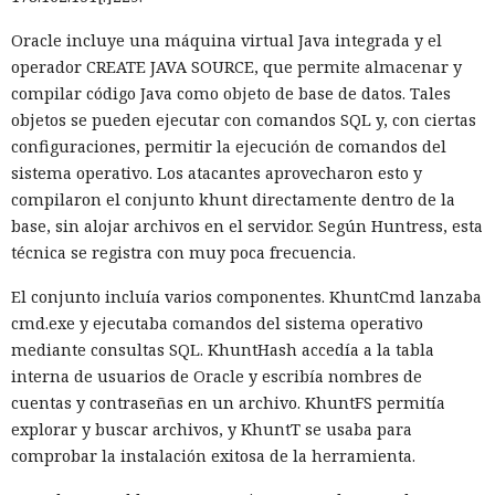
de Vercel, Guillermo Rauch, este año el número de
El sonado hackeo a Snowflake
descargas del framework superó los mil millones — casi el
Oracle incluye una máquina virtual Java integrada y el
no quedó impune: detenido el
doble del año pasado, que fue de alrededor de 520 millones.
operador CREATE JAVA SOURCE, que permite almacenar y
autor, ya espera sentencia en
compilar código Java como objeto de base de datos. Tales
objetos se pueden ejecutar con comandos SQL y, con ciertas
una celda.
configuraciones, permitir la ejecución de comandos del
sistema operativo. Los atacantes aprovecharon esto y
compilaron el conjunto khunt directamente dentro de la
10:34 / 07.08.2026
base, sin alojar archivos en el servidor. Según Huntress, esta
técnica se registra con muy poca frecuencia.
Hombre podría afrontar hasta 32 años de prisión por filtrar
secretos de 165 empresas.
El conjunto incluía varios componentes. KhuntCmd lanzaba
cmd.exe y ejecutaba comandos del sistema operativo
mediante consultas SQL. KhuntHash accedía a la tabla
interna de usuarios de Oracle y escribía nombres de
cuentas y contraseñas en un archivo. KhuntFS permitía
explorar y buscar archivos, y KhuntT se usaba para
comprobar la instalación exitosa de la herramienta.