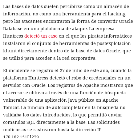
la estimación del equipo de Next.js acelera el
Las bases de datos suelen percibirse como un almacén de
funcionamiento aproximadamente diez veces. En el
información, no como una herramienta para el hacking,
servidor, renunciar a la conversión de los web streams a
pero los atacantes encontraron la forma de convertir Oracle
favor de los streams nativos de Node.js en toda la capa de
Database en una plataforma de ataque. La empresa
renderizado permite procesar un 22% más de solicitudes
Huntress
detectó un caso
en el que los piratas informáticos
sin cambiar el código de las aplicaciones.
instalaron el conjunto de herramientas de postexplotación
khunt directamente dentro de la base de datos Oracle, que
Entre otras novedades figuran la unificación de la carga útil
se utilizó para acceder a la red corporativa.
para reducir el número de solicitudes de precarga, un
mejor caché de archivos estáticos, la herramienta de
El incidente se registró el 27 de julio de este año, cuando la
depuración Instant Navigations, que muestra los
plataforma Huntress detectó el robo de credenciales en un
componentes lentos, documentación con soporte de
servidor con Oracle. Los registros de Apache mostraron que
versiones para agentes de IA, límites propios de manejo de
el acceso se obtuvo a través de una función de búsqueda
errores y compatibilidad con importaciones de archivos tipo
vulnerable de una aplicación Java pública en Apache
«glob».
Tomcat. La función de autocompletar en la búsqueda no
validaba los datos introducidos, lo que permitió enviar
Las conversaciones sobre la pérdida de popularidad de
comandos SQL directamente a la base. Las solicitudes
Next.js en favor de los frameworks Remix, Astro y Gatsby
maliciosas se rastrearon hasta la dirección IP
aún no se confirman en los datos: según el director general
178.162.151[.]229.