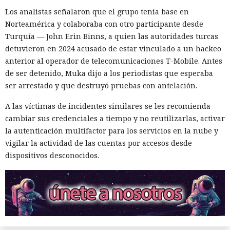
femeninos. El análisis de 23.800 textos creados por seis
Los analistas señalaron que el grupo tenía base en
modelos lingüísticos mostró que solo el 2% de los
Norteamérica y colaboraba con otro participante desde
protagonistas recibieron género femenino. El 41% de los
Turquía — John Erin Binns, a quien las autoridades turcas
personajes resultaron masculinos, y en el 57% restante los
detuvieron en 2024 acusado de estar vinculado a un hackeo
modelos los dejaron sin indicar el sexo o los marcaron como
anterior al operador de telecomunicaciones T-Mobile. Antes
neutrales.
de ser detenido, Muka dijo a los periodistas que esperaba
El estudio fue realizado por especialistas de la Universidad
ser arrestado y que destruyó pruebas con antelación.
de Washington. Los resultados se presentaron el 25 de junio
A las víctimas de incidentes similares se les recomienda
de 2026 en la conferencia de ACM sobre equidad,
cambiar sus credenciales a tiempo y no reutilizarlas, activar
responsabilidad y transparencia en Montreal.
la autenticación multifactor para los servicios en la nube y
El trabajo continuó un proyecto previo dedicado al género
vigilar la actividad de las cuentas por accesos desde
de los animales en libros infantiles populares. Entonces los
dispositivos desconocidos.
investigadores estudiaron 300 obras y encontraron que la
mayoría de los animales que aparecen con frecuencia eran
representados como personajes masculinos. La excepción
fueron los gatos, los patos y las aves, entre los cuales las
imágenes femeninas aparecían algo más a menudo.