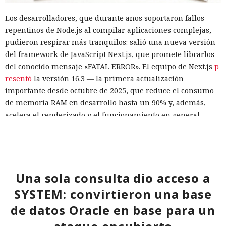
Los desarrolladores, que durante años soportaron fallos
repentinos de Node.js al compilar aplicaciones complejas,
pudieron respirar más tranquilos: salió una nueva versión
del framework de JavaScript Next.js, que promete librarlos
del conocido mensaje «FATAL ERROR». El equipo de Next.js
p
resentó
la versión 16.3 — la primera actualización
importante desde octubre de 2025, que reduce el consumo
de memoria RAM en desarrollo hasta un 90% y, además,
acelera el renderizado y el funcionamiento en general.
La contribución principal a la economía de memoria la
aporta el empaquetador integrado Turbopack, que desde
2022 sustituye progresivamente a Webpack en el proyecto.
En la nueva versión están activados por defecto el caché en
Una sola consulta dio acceso a
disco y el desplazamiento de datos no utilizados a disco. Una
SYSTEM: convirtieron una base
instancia con 50 rutas (páginas separadas) ahora consume
de datos Oracle en base para un
alrededor de 840 megabytes en lugar de los anteriores 4,6
gigabytes — un ahorro de aproximadamente el 82%.