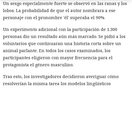
Un sesgo especialmente fuerte se observó en las ranas y los
lobos. La probabilidad de que el autor nombrara a ese
personaje con el pronombre 'él' superaba el 90%.
Un experimento adicional con la participación de 1.300
personas dio un resultado aún más marcado. Se pidió a los
voluntarios que continuaran una historia corta sobre un
animal parlante. En todos los casos examinados, los
participantes eligieron con mayor frecuencia para el
protagonista el género masculino.
Tras esto, los investigadores decidieron averiguar cómo
resolverían la misma tarea los modelos lingüísticos
modernos. El experimento incluyó a Claude Sonnet 4.5,
Gemini 2.5, GPT-4o, GPT-5.1, Mistral Medium y el modelo
abierto Olmo 3.
Cada sistema continuó la frase sobre un animal que se
dirigía a la granja, la cocina, el río o la tienda miles de
veces. Como personajes se emplearon: oso, ave, gato, perro,