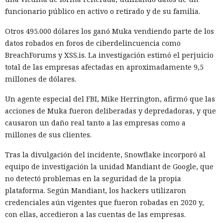
funcionario público en activo o retirado y de su familia.
20:35 / 06.08.2026
Otros 495.000 dólares los ganó Muka vendiendo parte de los
Búhos sabios, lobos valientes y prácticamente sin heroínas:
datos robados en foros de ciberdelincuencia como
bienvenidos al futuro de la literatura.
BreachForums y XSS.is. La investigación estimó el perjuicio
total de las empresas afectadas en aproximadamente 9,5
millones de dólares.
Un agente especial del FBI, Mike Herrington, afirmó que las
acciones de Muka fueron deliberadas y depredadoras, y que
causaron un daño real tanto a las empresas como a
millones de sus clientes.
Tras la divulgación del incidente, Snowflake incorporó al
equipo de investigación la unidad Mandiant de Google, que
no detectó problemas en la seguridad de la propia
plataforma. Según Mandiant, los hackers utilizaron
La inteligencia artificial generativa rara vez convierte a los
credenciales aún vigentes que fueron robadas en 2020 y,
animales parlantes en cuentos infantiles en personajes
con ellas, accedieron a las cuentas de las empresas.