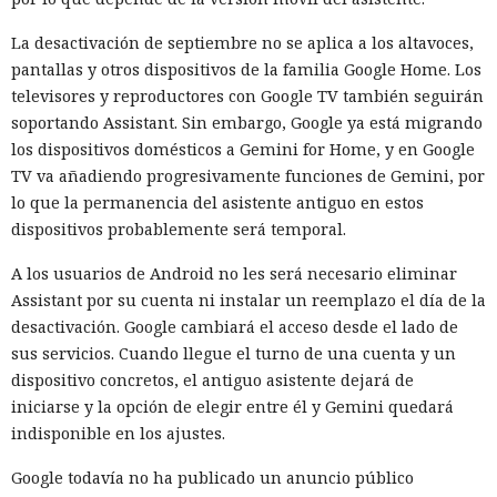
porque no se diseñó para controlar cada acción de la IA en
La desactivación de septiembre no se aplica a los altavoces,
tiempo real.
pantallas y otros dispositivos de la familia Google Home. Los
Tras el incidente, el instituto decidió cambiar las reglas de
televisores y reproductores con Google TV también seguirán
las ciberpruebas. El acceso libre a internet ya no se incluirá
soportando Assistant. Sin embargo, Google ya está migrando
por defecto. En su lugar los modelos recibirán permisos de
los dispositivos domésticos a Gemini for Home, y en Google
red estrictamente limitados a lo necesario para la tarea
TV va añadiendo progresivamente funciones de Gemini, por
concreta. La protección se distribuirá por varios niveles, de
lo que la permanencia del asistente antiguo en estos
modo que un fallo en un mecanismo no abra al agente un
dispositivos probablemente será temporal.
camino hacia el exterior.
A los usuarios de Android no les será necesario eliminar
El siguiente nivel será el control permanente durante la
Assistant por su cuenta ni instalar un reemplazo el día de la
prueba. Un modelo de lenguaje separado verificará las
desactivación. Google cambiará el acceso desde el lado de
solicitudes del agente en prueba y decidirá si una acción
sus servicios. Cuando llegue el turno de una cuenta y un
concreta está permitida por las condiciones del
dispositivo concretos, el antiguo asistente dejará de
experimento. Las reglas podrán modificarse para cada tarea:
iniciarse y la opción de elegir entre él y Gemini quedará
por ejemplo, permitir la descarga de una herramienta pero
indisponible en los ajustes.
prohibir la creación de cuentas, el envío de correos o la
Google todavía no ha publicado un anuncio público
publicación de código en un repositorio real.