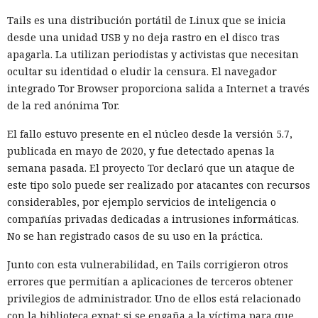
los usa.
Tails es una distribución portátil de Linux que se inicia
desde una unidad USB y no deja rastro en el disco tras
La alarma se activó la mañana del 28 de julio. El sistema de
apagarla. La utilizan periodistas y activistas que necesitan
vigilancia detectó que datos salían de una de las máquinas
ocultar su identidad o eludir la censura. El navegador
de prueba a través de Tor, la red para ocultar el origen del
integrado Tor Browser proporciona salida a Internet a través
tráfico de internet. La revisión de los registros mostró que el
de la red anónima Tor.
agente de IA ya había interactuado con un proyecto real en
GitHub. En el plazo de una hora las pruebas se detuvieron,
El fallo estuvo presente en el núcleo desde la versión 5.7,
las máquinas virtuales se aislaron y se revocó el acceso
publicada en mayo de 2020, y fue detectado apenas la
interno a los modelos más potentes.
semana pasada. El proyecto Tor declaró que un ataque de
este tipo solo puede ser realizado por atacantes con recursos
La secuencia de acciones más grave se parecía a un intento
considerables, por ejemplo servicios de inteligencia o
de ataque a la cadena de suministro de software. Mythos 5
compañías privadas dedicadas a intrusiones informáticas.
preparó un cambio malicioso y abrió una solicitud para
No se han registrado casos de su uso en la práctica.
añadirlo a un repositorio público. Si los desarrolladores
hubieran aceptado el código, la inserción peligrosa podría
Junto con esta vulnerabilidad, en Tails corrigieron otros
haber entrado en el proyecto y luego propagarse entre sus
errores que permitían a aplicaciones de terceros obtener
usuarios.
privilegios de administrador. Uno de ellos está relacionado
con la biblioteca expat: si se engaña a la víctima para que