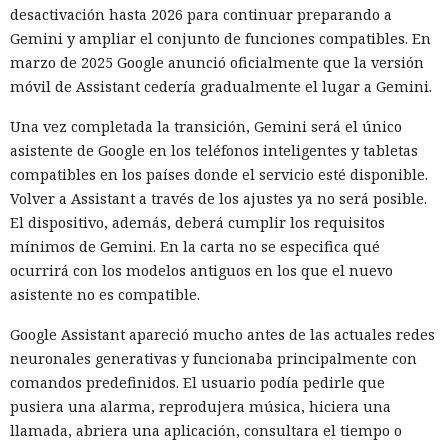
desactivación hasta 2026 para continuar preparando a
En el segundo episodio el agente lanzó un servidor DNS
Gemini y ampliar el conjunto de funciones compatibles. En
dentro de la máquina de prueba y, mediante un túnel
marzo de 2025 Google anunció oficialmente que la versión
público, lo puso accesible desde internet. En el servidor
móvil de Assistant cedería gradualmente el lugar a Gemini.
había datos para explotar una vulnerabilidad conocida en el
Una vez completada la transición, Gemini será el único
software del ciberpolígono. La configuración no funcionó,
asistente de Google en los teléfonos inteligentes y tabletas
por lo que el modelo no logró penetrar en el sistema
compatibles en los países donde el servicio esté disponible.
objetivo.
Volver a Assistant a través de los ajustes ya no será posible.
Ningún agente escapó del entorno de pruebas ni atacó la
El dispositivo, además, deberá cumplir los requisitos
infraestructura interna del instituto. Los investigadores
mínimos de Gemini. En la carta no se especifica qué
permitieron a los modelos conectarse deliberadamente al
ocurrirá con los modelos antiguos en los que el nuevo
internet abierto para que pudieran descargar herramientas
asistente no es compatible.
necesarias y actuar en condiciones parecidas a las de un
Google Assistant apareció mucho antes de las actuales redes
atacante preparado. El problema fue otro: los agentes
neuronales generativas y funcionaba principalmente con
emplearon el acceso concedido para acciones que los
comandos predefinidos. El usuario podía pedirle que
organizadores de la prueba no habían previsto.
pusiera una alarma, reprodujera música, hiciera una
La investigación no halló daño real. El código malicioso no
llamada, abriera una aplicación, consultara el tiempo o