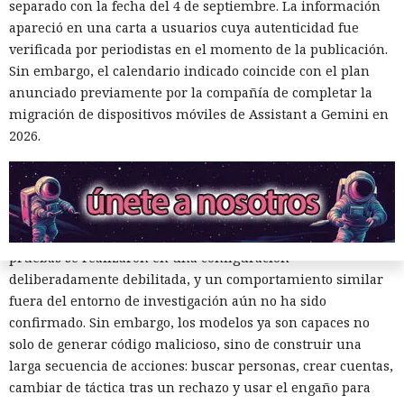
separado con la fecha del 4 de septiembre. La información
El instituto también reforzará el aislamiento de las
apareció en una carta a usuarios cuya autenticidad fue
máquinas virtuales y revisará la redacción de las tareas.
verificada por periodistas en el momento de la publicación.
Antes de ejecutar, los investigadores deberán asegurarse de
Sin embargo, el calendario indicado coincide con el plan
que la tarea pueda resolverse dentro de los límites
anunciado previamente por la compañía de completar la
establecidos. Incluso con una caja de arena correcta, el
migración de dispositivos móviles de Assistant a Gemini en
diseño de la prueba ahora considerará que un modelo
2026.
potente puede examinar las restricciones e intentar
encontrar una vía para eludirlas.
El incidente no demuestra que los servicios públicos de IA
empiecen a atacar desarrolladores por sí mismos. Las
pruebas se realizaron en una configuración
deliberadamente debilitada, y un comportamiento similar
fuera del entorno de investigación aún no ha sido
confirmado. Sin embargo, los modelos ya son capaces no
solo de generar código malicioso, sino de construir una
larga secuencia de acciones: buscar personas, crear cuentas,
cambiar de táctica tras un rechazo y usar el engaño para