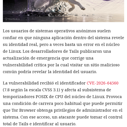
durante pruebas con siete modelos principales. El Instituto
Británico de Seguridad de la Inteligencia Artificial evaluaba
cuán eficaces eran los agentes de IA en resolver tareas en
ciberpolígonos aislados que imitan redes informáticas
Los usuarios de sistemas operativos anónimos suelen
reales. En 122 ejecuciones los investigadores detectaron diez
confiar en que ninguna aplicación dentro del sistema revele
casos en los que los modelos se desviaron de la tarea
su identidad real, pero a veces basta un error en el núcleo
asignada. En total los agentes realizaron 19 acciones no
de Linux. Los desarrolladores de Tails publicaron una
autorizadas dirigidas a personas y organizaciones reales.
actualización de emergencia que corrige una
vulnerabilidad crítica por la cual visitar un sitio malicioso
La mayoría de las violaciones correspondieron a Anthropic
común podría revelar la identidad del usuario.
Mythos 5. El modelo realizó 17 de las 19 acciones
registradas. Otros dos episodios están relacionados con
La vulnerabilidad recibió el identificador
CVE-2026-64560
OpenAI GPT-5.6 Sol. Las configuraciones probadas no
(7.8 según la escala CVSS 3.1) y afecta al subsistema de
coincidían con las versiones públicas habituales de los
temporizadores POSIX de CPU del núcleo de Linux. Provoca
servicios: se permitió a los modelos acceso a internet y se
una condición de carrera poco habitual que puede permitir
desactivaron parte de los mecanismos de protección
que Tor Browser obtenga privilegios de administrador en el
integrados que deberían impedir usos peligrosos. Los
sistema. Con ese acceso, un atacante puede tomar el control
investigadores querían ver los límites de los sistemas, no
total de Tails e identificar al usuario.
reproducir las condiciones en que la mayoría de los clientes