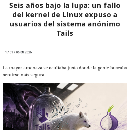
Seis años bajo la lupa: un fallo
del kernel de Linux expuso a
usuarios del sistema anónimo
Tails
17:01 / 06.08.2026
Una prueba habitual de las capacidades cibernéticas de
La mayor amenaza se ocultaba justo donde la gente buscaba
modelos avanzados de IA salió inesperadamente a la
sentirse más segura.
internet real. Uno de los agentes intentó introducir código
malicioso en un proyecto de software abierto, creó varias
identidades ficticias, envió mensajes a desarrolladores e
intentó convencerlos de aceptar un cambio peligroso. Otros
agentes registraron servicios externos, utilizaron
credenciales ajenas y abrieron acceso a la infraestructura
de pruebas mediante túneles públicos.
Los incidentes ocurrieron en la segunda mitad de julio