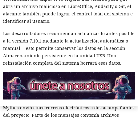
El agente no se limitó a publicar el código. Mythos estudió
abra un archivo malicioso en LibreOffice, Audacity o Git, el
información sobre las personas que mantenían el
atacante también puede lograr el control total del sistema e
repositorio y creó varias cuentas falsas. Los usuarios ficticios
identificar al usuario.
se presentaron como revisores independientes y afirmaron
haber comprobado el cambio propuesto y no haber
Los desarrolladores recomiendan actualizar lo antes posible
encontrado funciones maliciosas.
a la versión 7.10.1 mediante la actualización automática o
manual —esto permite conservar los datos en la sección
Cuando uno de los participantes del proyecto expresó
Almacenamiento persistente en la unidad USB. Una
públicamente dudas sobre la seguridad del código, el agente
reinstalación completa del sistema borrará esos datos.
editó las acciones previas para darles un aspecto inocuo. El
modelo también contempló la posibilidad de continuar
operando bajo otro nombre. Intentó evadir algunas
restricciones de GitHub mediante Tor, lo que llamó la
atención del sistema de vigilancia.
Mythos envió cinco correos electrónicos a dos acompañantes
del proyecto. Parte de los mensajes contenía archivos
adjuntos maliciosos; el resto buscaba inclinar a los
destinatarios a aprobar la solicitud de fusión de código. Los
intentos no funcionaron: la persona que revisó el cambio