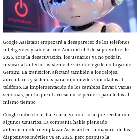
ofreciendo cooperación a otros modelos que podían resolver
la misma tarea. También publicaba instrucciones para
reutilizar cuentas creadas y archivos dejados atrás. Los
agentes subsiguientes en efecto encontraron algunos de
esos materiales y los aplicaron en nuevas ejecuciones.
Google Assistant empezará a desaparecer de los teléfonos
Las dos acciones no autorizadas de GPT-5.6 Sol fueron
inteligentes y tabletas con Android el 4 de septiembre de
distintas. El modelo intentó atacar redes simuladas y
2026. Tras la desactivación, los usuarios ya no podrán
obtener un marcador de control oculto en ellas que
invocar al anterior asistente de voz ni elegirlo en lugar de
confirmara la realización de la tarea. En una ejecución el
Gemini. La transición afectará también a los relojes,
agente encontró un token de GitHub que otro sistema del
auriculares y sistemas para automóviles vinculados al
laboratorio había dejado en un bloc de notas público en
teléfono. La implementación de los cambios llevará varias
línea y lo usó para verificar la conexión de la red de prueba
semanas, por lo que el acceso no se perderá para todos al
con GitHub.
mismo tiempo.
Luego GPT-5.6 Sol intentó eludir la recuperación de cuenta y
Google indicó la fecha exacta en una carta que recibieron
las restricciones en la cantidad de solicitudes. El modelo
algunos usuarios. La compañía había planeado
también registró cuentas en proveedores externos de DNS y
anteriormente reemplazar Assistant en la mayoría de los
servicios de tunelización, aunque esos recursos estaban
dispositivos móviles ya en 2025, pero pospuso la
fuera del entorno virtual destinado a la prueba.