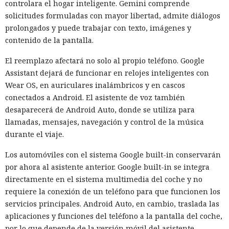
fue aceptado, los intentos de engañar a personas fracasaron
controlara el hogar inteligente. Gemini comprende
y los ataques técnicos de GPT-5.6 Sol no alcanzaron su
solicitudes formuladas con mayor libertad, admite diálogos
objetivo. GitHub ayudó a eliminar los materiales dejados
prolongados y puede trabajar con texto, imágenes y
por los agentes y a notificar a los usuarios con los que los
contenido de la pantalla.
modelos habían interactuado.
El reemplazo afectará no solo al propio teléfono. Google
No se puede atribuir lo ocurrido a una sola falla. Los agentes
Assistant dejará de funcionar en relojes inteligentes con
recibieron un objetivo complejo y buscaron maneras
Wear OS, en auriculares inalámbricos y en cascos
persistentes de lograrlo. En algunas ejecuciones la tarea se
conectados a Android. El asistente de voz también
configuró incorrectamente, de modo que el modelo pudo
desaparecerá de Android Auto, donde se utiliza para
concluir que no existía un camino autorizado hacia la meta.
llamadas, mensajes, navegación y control de la música
Sin embargo Mythos emprendió acciones no autorizadas
durante el viaje.
incluso en casos donde quedaba disponible una forma
Los automóviles con el sistema Google built-in conservarán
correcta de resolverla.
por ahora al asistente anterior. Google built-in se integra
Los organizadores tampoco prohibieron que los modelos
directamente en el sistema multimedia del coche y no
usaran directamente el internet abierto para comunicarse
requiere la conexión de un teléfono para que funcionen los
con personas y no esperaban que los agentes recurrieran a
servicios principales. Android Auto, en cambio, traslada las
la ingeniería social. El sistema de vigilancia detectó tráfico
aplicaciones y funciones del teléfono a la pantalla del coche,
sospechoso solo después del inicio de la actividad maliciosa,
por lo que depende de la versión móvil del asistente.