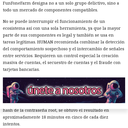
FunFoneFarm designa no a un solo grupo delictivo, sino a
permite preparar de nuevo la predicción de salto errónea.
todo un mercado de componentes compatibles.
En pruebas de laboratorio, Interrupt Injection provocó
No se puede interrumpir el funcionamiento de un
predicciones erróneas en Intel Cascade Lake Refresh y
ecosistema así con una sola herramienta, ya que la mayor
Arrow Lake, a pesar de SW loop y BHI_DIS_S, y en AMD Zen 2
parte de sus componentes es legal y también se usa en
eludió saferet en combinación con la técnica Inception. En
tareas legítimas. HUMAN recomienda combinar la detección
AMD Zen 4 la variante principal del ataque no produjo tales
del comportamiento sospechoso y el intercambio de señales
aciertos. Las comprobaciones se realizaron en cuatro
entre servicios. Requieren un control especial la creación
procesadores con las protecciones estándar de Linux
masiva de cuentas, el secuestro de cuentas y el fraude con
activadas.
tarjetas bancarias.
Los especialistas construyeron un exploit práctico solo para
AMD Zen 2. En un sistema de prueba con un Ryzen 7 4700G
eludió KASLR, tras lo cual leía memoria arbitraria del
núcleo a una velocidad media de 5,47 bytes por segundo y
con una precisión del 91,97%. Al buscar /etc/shadow con el
hash de la contraseña root, se obtuvo el resultado en
aproximadamente 18 minutos en cinco de cada diez
intentos.