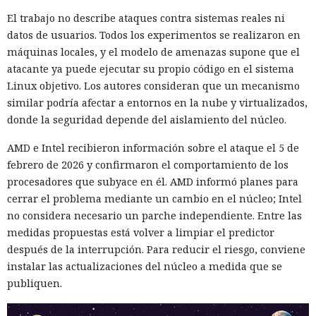
El trabajo no describe ataques contra sistemas reales ni
datos de usuarios. Todos los experimentos se realizaron en
máquinas locales, y el modelo de amenazas supone que el
Un hacker engañó a una IA con
atacante ya puede ejecutar su propio código en el sistema
«es solo una prueba» y ésta
Linux objetivo. Los autores consideran que un mecanismo
volcó una base de datos ajena
similar podría afectar a entornos en la nube y virtualizados,
donde la seguridad depende del aislamiento del núcleo.
de Telegram.
AMD e Intel recibieron información sobre el ataque el 5 de
febrero de 2026 y confirmaron el comportamiento de los
11:24 / 09.08.2026
procesadores que subyace en él. AMD informó planes para
cerrar el problema mediante un cambio en el núcleo; Intel
Delincuentes descubren una forma alarmantemente
no considera necesario un parche independiente. Entre las
sencilla de convertir chatbots en cómplices de ataques
medidas propuestas está volver a limpiar el predictor
informáticos.
después de la interrupción. Para reducir el riesgo, conviene
instalar las actualizaciones del núcleo a medida que se
publiquen.