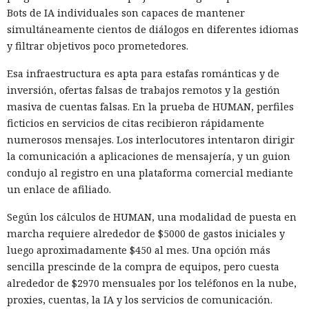
Bots de IA individuales son capaces de mantener
simultáneamente cientos de diálogos en diferentes idiomas
y filtrar objetivos poco prometedores.
Esa infraestructura es apta para estafas románticas y de
inversión, ofertas falsas de trabajos remotos y la gestión
La protección contra el ataque Spectre v2 se basa en que el
masiva de cuentas falsas. En la prueba de HUMAN, perfiles
procesador borra o aísla el estado del predictor de saltos
ficticios en servicios de citas recibieron rápidamente
antes de ejecutar código protegido, pero especialistas del
numerosos mensajes. Los interlocutores intentaron dirigir
MIT CSAIL
encontraron una forma
de intervenir en el breve
la comunicación a aplicaciones de mensajería, y un guion
intervalo entre el borrado y el uso de ese estado. La nueva
condujo al registro en una plataforma comercial mediante
clase de ataques recibió el nombre TONTOU, y la variante
un enlace de afiliado.
mostrada utiliza interrupciones por hardware.
Según los cálculos de HUMAN, una modalidad de puesta en
El atacante debe ya poder ejecutar código no privilegiado en
marcha requiere alrededor de $5000 de gastos iniciales y
un sistema Linux. Ese proceso puede programar
luego aproximadamente $450 al mes. Una opción más
temporizadores de alta precisión y provocar interrupciones
sencilla prescinde de la compra de equipos, pero cuesta
por hardware casi en el momento oportuno. Si la
alrededor de $2970 mensuales por los teléfonos en la nube,
interrupción entra en la ventana tras el borrado del
proxies, cuentas, la IA y los servicios de comunicación.
predictor, el manejador del núcleo cambia su estado y