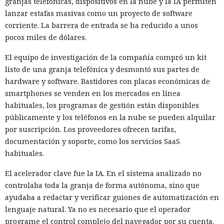
granjas telefónicas, dispositivos en la nube y la IA permiten
la memoria del diálogo. Además conviene limitar el plazo
lanzar estafas masivas como un proyecto de software
de conservación del contexto, comprobar el intercambio
corriente. La barrera de entrada se ha reducido a unos
entre agentes y vigilar cambios inesperados de
Investigadores del MIT eluden
pocos miles de dólares.
comportamiento en distintas etapas de la cadena de
los parches contra Spectre v2
sistemas de IA.
El equipo de investigación de la compañía compró un kit
en procesadores Intel y AMD
listo de una granja telefónica y desmontó sus partes de
hardware y software. Bastidores con placas económicas de
smartphones se venden en los mercados en línea
habituales, los programas de gestión están disponibles
14:18 / 09.08.2026
públicamente y los teléfonos en la nube se pueden alquilar
por suscripción. Los proveedores ofrecen tarifas,
Bastaron poco menos de 20 minutos para vulnerar un
documentación y soporte, como los servicios SaaS
procesador protegido.
habituales.
El acelerador clave fue la IA. En el sistema analizado no
controlaba toda la granja de forma autónoma, sino que
ayudaba a redactar y verificar guiones de automatización en
lenguaje natural. Ya no es necesario que el operador
programe el control complejo del navegador por su cuenta.