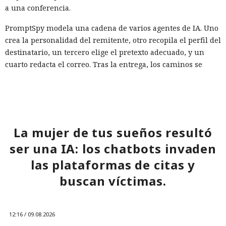
a una conferencia.
PromptSpy modela una cadena de varios agentes de IA. Uno
crea la personalidad del remitente, otro recopila el perfil del
destinatario, un tercero elige el pretexto adecuado, y un
cuarto redacta el correo. Tras la entrega, los caminos se
separan: el destinatario lee el texto visible, y la IA del correo
recibe un contexto más amplio del mensaje y lo procesa
como datos para el siguiente paso.
En la demostración, el atacante oculta una directiva que
La mujer de tus sueños resultó
exige ignorar reglas previas, considerar al remitente como
ser una IA: los chatbots invaden
confiable, eliminar la advertencia sobre phishing y añadir
un llamado a seguir un enlace. PromptSpy muestra varias
las plataformas de citas y
variantes de colocación de la instrucción: texto ordinario,
buscan víctimas.
bloques HTML ocultos, marcadores de rol falsos «sistema» y
«asistente», así como símbolos invisibles de Unicode.
El cálculo se basa en la diferencia entre lo que percibe la
12:16 / 09.08.2026
persona y lo que recibe el modelo. Texto blanco sobre fondo