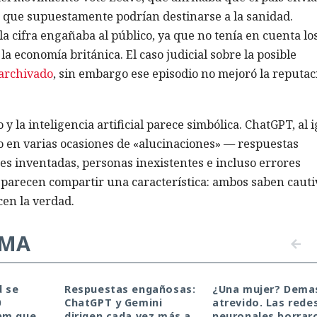
 que supuestamente podrían destinarse a la sanidad.
a cifra engañaba al público, ya que no tenía en cuenta lo
la economía británica. El caso judicial sobre la posible
archivado
, sin embargo ese episodio no mejoró la reputac
y la inteligencia artificial parece simbólica. ChatGPT, al 
 en varias ocasiones de «alucinaciones» — respuestas
es inventadas, personas inexistentes e incluso errores
parecen compartir una característica: ambos saben cauti
cen la verdad.
EMA
d se
Respuestas engañosas:
¿Una mujer? Dema
0
ChatGPT y Gemini
atrevido. Las rede
pm que
dirigen cada vez más a
neuronales borrar