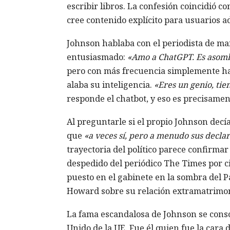
escribir libros. La confesión coincidió c
cree contenido explícito para usuarios ad
Johnson hablaba con el periodista de ma
entusiasmado:
«Amo a ChatGPT. Es asom
pero con más frecuencia simplemente hac
alaba su inteligencia.
«Eres un genio, ti
responde el chatbot, y eso es precisamen
Al preguntarle si el propio Johnson dec
que
«a veces sí, pero a menudo sus decla
trayectoria del político parece confirmar 
despedido del periódico The Times por ci
puesto en el gabinete en la sombra del 
Howard sobre su relación extramatrimon
La fama escandalosa de Johnson se conso
Unido de la UE. Fue él quien fue la cara