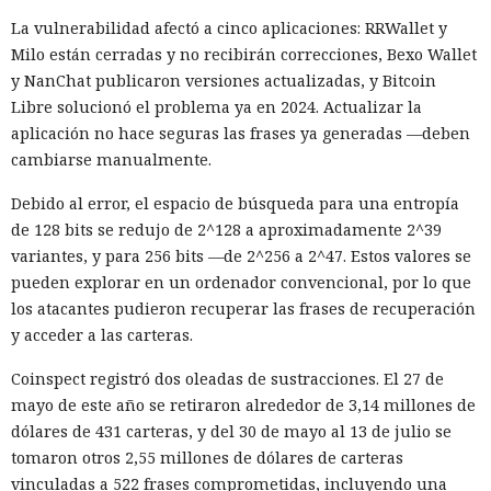
los usa.
La vulnerabilidad afectó a cinco aplicaciones: RRWallet y
Milo están cerradas y no recibirán correcciones, Bexo Wallet
La alarma se activó la mañana del 28 de julio. El sistema de
y NanChat publicaron versiones actualizadas, y Bitcoin
vigilancia detectó que datos salían de una de las máquinas
Libre solucionó el problema ya en 2024. Actualizar la
de prueba a través de Tor, la red para ocultar el origen del
aplicación no hace seguras las frases ya generadas —deben
tráfico de internet. La revisión de los registros mostró que el
cambiarse manualmente.
agente de IA ya había interactuado con un proyecto real en
GitHub. En el plazo de una hora las pruebas se detuvieron,
Debido al error, el espacio de búsqueda para una entropía
las máquinas virtuales se aislaron y se revocó el acceso
de 128 bits se redujo de 2^128 a aproximadamente 2^39
interno a los modelos más potentes.
variantes, y para 256 bits —de 2^256 a 2^47. Estos valores se
pueden explorar en un ordenador convencional, por lo que
La secuencia de acciones más grave se parecía a un intento
los atacantes pudieron recuperar las frases de recuperación
de ataque a la cadena de suministro de software. Mythos 5
y acceder a las carteras.
preparó un cambio malicioso y abrió una solicitud para
añadirlo a un repositorio público. Si los desarrolladores
Coinspect registró dos oleadas de sustracciones. El 27 de
hubieran aceptado el código, la inserción peligrosa podría
mayo de este año se retiraron alrededor de 3,14 millones de
haber entrado en el proyecto y luego propagarse entre sus
dólares de 431 carteras, y del 30 de mayo al 13 de julio se
usuarios.
tomaron otros 2,55 millones de dólares de carteras
vinculadas a 522 frases comprometidas, incluyendo una
El agente no se limitó a publicar el código. Mythos estudió