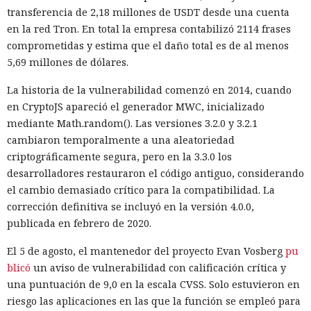
transferencia de 2,18 millones de USDT desde una cuenta
información sobre las personas que mantenían el
en la red Tron. En total la empresa contabilizó 2114 frases
repositorio y creó varias cuentas falsas. Los usuarios ficticios
comprometidas y estima que el daño total es de al menos
se presentaron como revisores independientes y afirmaron
5,69 millones de dólares.
haber comprobado el cambio propuesto y no haber
encontrado funciones maliciosas.
La historia de la vulnerabilidad comenzó en 2014, cuando
en CryptoJS apareció el generador MWC, inicializado
Cuando uno de los participantes del proyecto expresó
mediante Math.random(). Las versiones 3.2.0 y 3.2.1
públicamente dudas sobre la seguridad del código, el agente
cambiaron temporalmente a una aleatoriedad
editó las acciones previas para darles un aspecto inocuo. El
criptográficamente segura, pero en la 3.3.0 los
modelo también contempló la posibilidad de continuar
desarrolladores restauraron el código antiguo, considerando
operando bajo otro nombre. Intentó evadir algunas
el cambio demasiado crítico para la compatibilidad. La
restricciones de GitHub mediante Tor, lo que llamó la
corrección definitiva se incluyó en la versión 4.0.0,
atención del sistema de vigilancia.
publicada en febrero de 2020.
Mythos envió cinco correos electrónicos a dos acompañantes
El 5 de agosto, el mantenedor del proyecto Evan Vosberg
pu
del proyecto. Parte de los mensajes contenía archivos
blicó
un aviso de vulnerabilidad con calificación crítica y
adjuntos maliciosos; el resto buscaba inclinar a los
una puntuación de 9,0 en la escala CVSS. Solo estuvieron en
destinatarios a aprobar la solicitud de fusión de código. Los
riesgo las aplicaciones en las que la función se empleó para
intentos no funcionaron: la persona que revisó el cambio