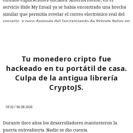
servicio Hide My Email ya se había encontrado una brecha
similar que permitía revelar el correo electrónico real del
usuario, y poco después del lanzamiento de Private Relay en
2021 los expertos de la empresa FingerprintJS detectaron
una filtración de la dirección IP a través de WebRTC.
Hasta que haya una solución oficial, se puede reducir el
riesgo utilizando una conexión VPN adicional sobre Private
Tu monedero cripto fue
Una prueba habitual de las capacidades cibernéticas de
Relay, y también teniendo precaución con los sitios que
hackeado en tu portátil de casa.
modelos avanzados de IA salió inesperadamente a la
solicitan el acceso mediante Passkey en dispositivos Apple.
internet real. Uno de los agentes intentó introducir código
Culpa de la antigua librería
malicioso en un proyecto de software abierto, creó varias
CryptoJS.
identidades ficticias, envió mensajes a desarrolladores e
intentó convencerlos de aceptar un cambio peligroso. Otros
agentes registraron servicios externos, utilizaron
18:32 / 06.08.2026
credenciales ajenas y abrieron acceso a la infraestructura
de pruebas mediante túneles públicos.
Durante doce años los desarrolladores mantuvieron la
Los incidentes ocurrieron en la segunda mitad de julio
puerta entreabierta. Nadie se dio cuenta.