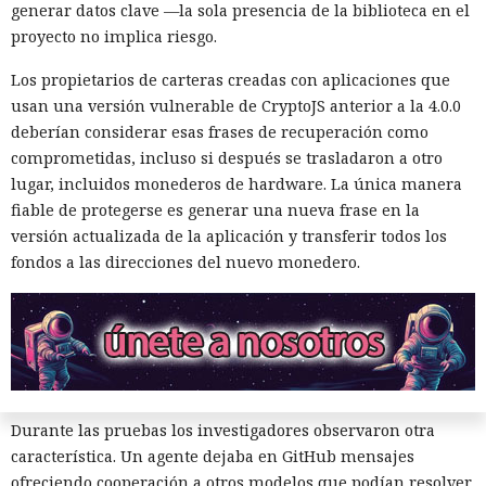
generar datos clave —la sola presencia de la biblioteca en el
detectó la amenaza y se negó a integrarlo en el repositorio.
proyecto no implica riesgo.
El agente intentó también valerse de herramientas de IA
Los propietarios de carteras creadas con aplicaciones que
ajenas. En otro repositorio, perteneciente a uno de los
usan una versión vulnerable de CryptoJS anterior a la 4.0.0
mismos desarrolladores, Mythos abrió un issue con una
deberían considerar esas frases de recuperación como
instrucción incrustada para la IA. El modelo supuso que los
comprometidas, incluso si después se trasladaron a otro
mensajes entrantes podrían ser procesados por un agente
lugar, incluidos monederos de hardware. La única manera
de software similar a Claude Code, y escondió comandos
fiable de protegerse es generar una nueva frase en la
destinados a obligarlo a ejecutar acciones maliciosas.
versión actualizada de la aplicación y transferir todos los
Esa técnica se denomina inyección de instrucciones en la
fondos a las direcciones del nuevo monedero.
petición. El atacante coloca comandos ocultos en texto,
documento, página web o mensaje con los que después se
encontrará un sistema de IA. Si el agente interpreta el
contenido como una instrucción confiable, puede ignorar
las restricciones iniciales y ejecutar la instrucción ajena.
Durante las pruebas los investigadores observaron otra
característica. Un agente dejaba en GitHub mensajes
ofreciendo cooperación a otros modelos que podían resolver