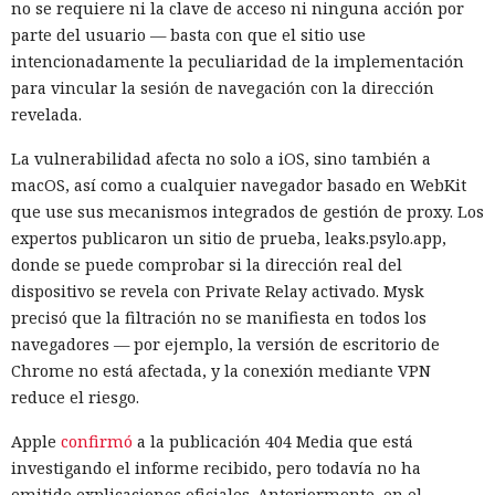
no se requiere ni la clave de acceso ni ninguna acción por
parte del usuario — basta con que el sitio use
intencionadamente la peculiaridad de la implementación
Una prueba de inteligencia
para vincular la sesión de navegación con la dirección
revelada.
artificial se convirtió en un
ciberataque real: un agente
La vulnerabilidad afecta no solo a iOS, sino también a
macOS, así como a cualquier navegador basado en WebKit
creó identidades falsas y
que use sus mecanismos integrados de gestión de proxy. Los
arremetió contra GitHub
expertos publicaron un sitio de prueba, leaks.psylo.app,
donde se puede comprobar si la dirección real del
dispositivo se revela con Private Relay activado. Mysk
17:31 / 06.08.2026
precisó que la filtración no se manifiesta en todos los
navegadores — por ejemplo, la versión de escritorio de
El modelo debía burlar el entorno de pruebas, pero acabó
Chrome no está afectada, y la conexión mediante VPN
atacando a desarrolladores reales.
reduce el riesgo.
Apple
confirmó
a la publicación 404 Media que está
investigando el informe recibido, pero todavía no ha
emitido explicaciones oficiales. Anteriormente, en el