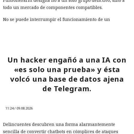
FunFoneFarm designa no a un solo grupo delictivo, sino a
todo un mercado de componentes compatibles.
No se puede interrumpir el funcionamiento de un
ecosistema así con una sola herramienta, ya que la mayor
parte de sus componentes es legal y también se usa en
tareas legítimas. HUMAN recomienda combinar la detección
del comportamiento sospechoso y el intercambio de señales
entre servicios. Requieren un control especial la creación
Un hacker engañó a una IA con
masiva de cuentas, el secuestro de cuentas y el fraude con
«es solo una prueba» y ésta
tarjetas bancarias.
volcó una base de datos ajena
de Telegram.
11:24 / 09.08.2026
Delincuentes descubren una forma alarmantemente
sencilla de convertir chatbots en cómplices de ataques