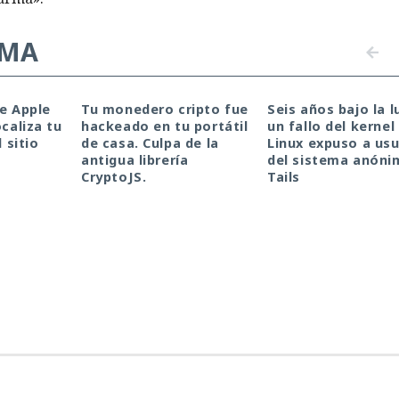
EMA
de Apple
Tu monedero cripto fue
Seis años bajo la l
ocaliza tu
hackeado en tu portátil
un fallo del kernel
l sitio
de casa. Culpa de la
Linux expuso a usu
antigua librería
del sistema anóni
CryptoJS.
Tails