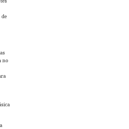
ntes
 de
ias
n no
ara
ásica
a