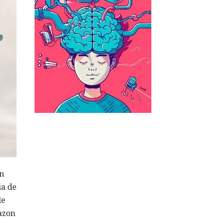
en
ia de
de
azon