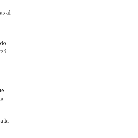
e
as al
ado
rzó
ue
da —
a la