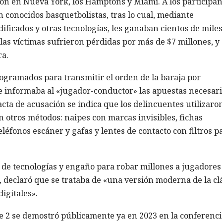
aron en Nueva York, los Hamptons y Miami. A los participa
on conocidos basquetbolistas, tras lo cual, mediante
ficados y otras tecnologías, les ganaban cientos de miles
, las víctimas sufrieron pérdidas por más de $7 millones, y
ra.
gramados para transmitir el orden de la baraja por
ue informaba al «jugador-conductor» las apuestas necesar
cta de acusación se indica que los delincuentes utilizaro
 otros métodos: naipes con marcas invisibles, fichas
léfonos escáner y gafas y lentes de contacto con filtros p
 de tecnologías y engaño para robar millones a jugadores
l, declaró que se trataba de «una versión moderna de la cl
igitales».
 2 se demostró públicamente ya en 2023 en la conferenci