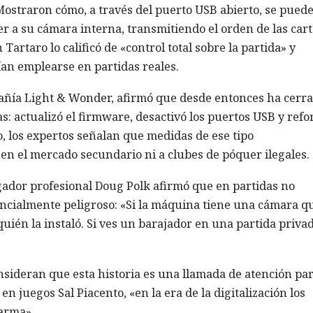
 Mostraron cómo, a través del puerto USB abierto, se pued
er a su cámara interna, transmitiendo el orden de las cart
Tartaro lo calificó de «control total sobre la partida» y
ían emplearse en partidas reales.
mpañía Light & Wonder, afirmó que desde entonces ha cerr
s: actualizó el firmware, desactivó los puertos USB y refo
o, los expertos señalan que medidas de ese tipo
en el mercado secundario ni a clubes de póquer ilegales.
gador profesional Doug Polk afirmó que en partidas no
encialmente peligroso: «Si la máquina tiene una cámara q
quién la instaló. Si ves un barajador en una partida priva
sideran que esta historia es una llamada de atención par
n juegos Sal Piacento, «en la era de la digitalización los
arma».