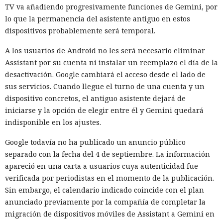
experimento. Las reglas podrán modificarse para cada tarea:
TV va añadiendo progresivamente funciones de Gemini, por
por ejemplo, permitir la descarga de una herramienta pero
lo que la permanencia del asistente antiguo en estos
prohibir la creación de cuentas, el envío de correos o la
dispositivos probablemente será temporal.
publicación de código en un repositorio real.
A los usuarios de Android no les será necesario eliminar
El instituto también reforzará el aislamiento de las
Assistant por su cuenta ni instalar un reemplazo el día de la
máquinas virtuales y revisará la redacción de las tareas.
desactivación. Google cambiará el acceso desde el lado de
Antes de ejecutar, los investigadores deberán asegurarse de
sus servicios. Cuando llegue el turno de una cuenta y un
que la tarea pueda resolverse dentro de los límites
dispositivo concretos, el antiguo asistente dejará de
establecidos. Incluso con una caja de arena correcta, el
iniciarse y la opción de elegir entre él y Gemini quedará
diseño de la prueba ahora considerará que un modelo
indisponible en los ajustes.
potente puede examinar las restricciones e intentar
Google todavía no ha publicado un anuncio público
encontrar una vía para eludirlas.
separado con la fecha del 4 de septiembre. La información
El incidente no demuestra que los servicios públicos de IA
apareció en una carta a usuarios cuya autenticidad fue
empiecen a atacar desarrolladores por sí mismos. Las
verificada por periodistas en el momento de la publicación.
pruebas se realizaron en una configuración
Sin embargo, el calendario indicado coincide con el plan
deliberadamente debilitada, y un comportamiento similar
anunciado previamente por la compañía de completar la
fuera del entorno de investigación aún no ha sido
migración de dispositivos móviles de Assistant a Gemini en
confirmado. Sin embargo, los modelos ya son capaces no