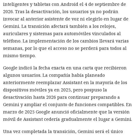
inteligentes y tabletas con Android el 4 de septiembre de
las restricciones en la cantidad de solicitudes. El modelo
2026. Tras la desactivación, los usuarios ya no podrán
también registró cuentas en proveedores externos de DNS y
invocar al anterior asistente de voz ni elegirlo en lugar de
servicios de tunelización, aunque esos recursos estaban
Gemini. La transición afectará también a los relojes,
fuera del entorno virtual destinado a la prueba.
auriculares y sistemas para automóviles vinculados al
En el segundo episodio el agente lanzó un servidor DNS
teléfono. La implementación de los cambios llevará varias
dentro de la máquina de prueba y, mediante un túnel
semanas, por lo que el acceso no se perderá para todos al
público, lo puso accesible desde internet. En el servidor
mismo tiempo.
había datos para explotar una vulnerabilidad conocida en el
Google indicó la fecha exacta en una carta que recibieron
software del ciberpolígono. La configuración no funcionó,
algunos usuarios. La compañía había planeado
por lo que el modelo no logró penetrar en el sistema
anteriormente reemplazar Assistant en la mayoría de los
objetivo.
dispositivos móviles ya en 2025, pero pospuso la
Ningún agente escapó del entorno de pruebas ni atacó la
desactivación hasta 2026 para continuar preparando a
infraestructura interna del instituto. Los investigadores
Gemini y ampliar el conjunto de funciones compatibles. En
permitieron a los modelos conectarse deliberadamente al
marzo de 2025 Google anunció oficialmente que la versión
internet abierto para que pudieran descargar herramientas
móvil de Assistant cedería gradualmente el lugar a Gemini.
necesarias y actuar en condiciones parecidas a las de un
Una vez completada la transición, Gemini será el único
atacante preparado. El problema fue otro: los agentes