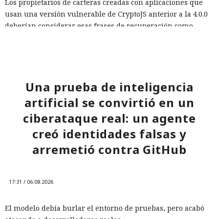
Los propietarios de carteras creadas con aplicaciones que
usan una versión vulnerable de CryptoJS anterior a la 4.0.0
deberían considerar esas frases de recuperación como
comprometidas, incluso si después se trasladaron a otro
lugar, incluidos monederos de hardware. La única manera
fiable de protegerse es generar una nueva frase en la
versión actualizada de la aplicación y transferir todos los
Una prueba de inteligencia
fondos a las direcciones del nuevo monedero.
artificial se convirtió en un
ciberataque real: un agente
creó identidades falsas y
arremetió contra GitHub
17:31 / 06.08.2026
El modelo debía burlar el entorno de pruebas, pero acabó