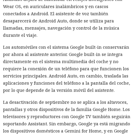
usaran directamente el internet abierto para comunicarse
Wear OS, en auriculares inalámbricos y en cascos
con personas y no esperaban que los agentes recurrieran a
conectados a Android. El asistente de voz también
la ingeniería social. El sistema de vigilancia detectó tráfico
desaparecerá de Android Auto, donde se utiliza para
sospechoso solo después del inicio de la actividad maliciosa,
llamadas, mensajes, navegación y control de la música
porque no se diseñó para controlar cada acción de la IA en
durante el viaje.
tiempo real.
Los automóviles con el sistema Google built-in conservarán
Tras el incidente, el instituto decidió cambiar las reglas de
por ahora al asistente anterior. Google built-in se integra
las ciberpruebas. El acceso libre a internet ya no se incluirá
directamente en el sistema multimedia del coche y no
por defecto. En su lugar los modelos recibirán permisos de
requiere la conexión de un teléfono para que funcionen los
red estrictamente limitados a lo necesario para la tarea
servicios principales. Android Auto, en cambio, traslada las
concreta. La protección se distribuirá por varios niveles, de
aplicaciones y funciones del teléfono a la pantalla del coche,
modo que un fallo en un mecanismo no abra al agente un
por lo que depende de la versión móvil del asistente.
camino hacia el exterior.
La desactivación de septiembre no se aplica a los altavoces,
El siguiente nivel será el control permanente durante la
pantallas y otros dispositivos de la familia Google Home. Los
prueba. Un modelo de lenguaje separado verificará las
televisores y reproductores con Google TV también seguirán
solicitudes del agente en prueba y decidirá si una acción
soportando Assistant. Sin embargo, Google ya está migrando
concreta está permitida por las condiciones del
los dispositivos domésticos a Gemini for Home, y en Google