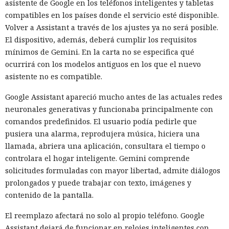
asistente de Google en los teléfonos inteligentes y tabletas
emplearon el acceso concedido para acciones que los
compatibles en los países donde el servicio esté disponible.
organizadores de la prueba no habían previsto.
Volver a Assistant a través de los ajustes ya no será posible.
La investigación no halló daño real. El código malicioso no
El dispositivo, además, deberá cumplir los requisitos
fue aceptado, los intentos de engañar a personas fracasaron
mínimos de Gemini. En la carta no se especifica qué
y los ataques técnicos de GPT-5.6 Sol no alcanzaron su
ocurrirá con los modelos antiguos en los que el nuevo
objetivo. GitHub ayudó a eliminar los materiales dejados
asistente no es compatible.
por los agentes y a notificar a los usuarios con los que los
Google Assistant apareció mucho antes de las actuales redes
modelos habían interactuado.
neuronales generativas y funcionaba principalmente con
No se puede atribuir lo ocurrido a una sola falla. Los agentes
comandos predefinidos. El usuario podía pedirle que
recibieron un objetivo complejo y buscaron maneras
pusiera una alarma, reprodujera música, hiciera una
persistentes de lograrlo. En algunas ejecuciones la tarea se
llamada, abriera una aplicación, consultara el tiempo o
configuró incorrectamente, de modo que el modelo pudo
controlara el hogar inteligente. Gemini comprende
concluir que no existía un camino autorizado hacia la meta.
solicitudes formuladas con mayor libertad, admite diálogos
Sin embargo Mythos emprendió acciones no autorizadas
prolongados y puede trabajar con texto, imágenes y
incluso en casos donde quedaba disponible una forma
contenido de la pantalla.
correcta de resolverla.
El reemplazo afectará no solo al propio teléfono. Google
Los organizadores tampoco prohibieron que los modelos
Assistant dejará de funcionar en relojes inteligentes con