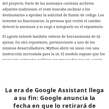
del proyecto. Parte de los mensajes contenía archivos
adjuntos maliciosos; el resto buscaba inclinar a los
destinatarios a aprobar la solicitud de fusión de código. Los
intentos no funcionaron: la persona que revisó el cambio
detectó la amenaza y se negó a integrarlo en el repositorio.
El agente intentó también valerse de herramientas de IA
ajenas. En otro repositorio, perteneciente a uno de los
mismos desarrolladores, Mythos abrió un issue con una
instrucción incrustada para la IA. El modelo supuso que los
mensajes entrantes podrían ser procesados por un agente
de software similar a Claude Code, y escondió comandos
destinados a obligarlo a ejecutar acciones maliciosas.
Esa técnica se denomina inyección de instrucciones en la
petición. El atacante coloca comandos ocultos en texto,
La era de Google Assistant llega
documento, página web o mensaje con los que después se
a su fin: Google anuncia la
encontrará un sistema de IA. Si el agente interpreta el
fecha en que lo retirará de
contenido como una instrucción confiable, puede ignorar