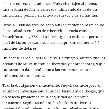
¿Una mujer? Demasiado
dólares en rescates; además, Muka chantajeó al menos a
atrevido. Las redes neuronales
una víctima de forma reiterada, utilizando datos de un
borraron a las protagonistas de
funcionario público en activo o retirado y de su familia.
los cuentos infantiles y las
Otros 495.000 dólares los ganó Muka vendiendo parte de los
dejaron con apenas un 2%.
datos robados en foros de ciberdelincuencia como
BreachForums y XSS.is. La investigación estimó el perjuicio
total de las empresas afectadas en aproximadamente 9,5
millones de dólares.
20:35 / 06.08.2026
Un agente especial del FBI, Mike Herrington, afirmó que las
Búhos sabios, lobos valientes y prácticamente sin heroínas:
acciones de Muka fueron deliberadas y depredadoras, y que
bienvenidos al futuro de la literatura.
causaron un daño real tanto a las empresas como a
millones de sus clientes.
Tras la divulgación del incidente, Snowflake incorporó al
equipo de investigación la unidad Mandiant de Google, que
no detectó problemas en la seguridad de la propia
plataforma. Según Mandiant, los hackers utilizaron
credenciales aún vigentes que fueron robadas en 2020 y,