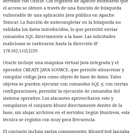
servidor con Oracle. Los registros de Apache mostraron que
Next.js en favor de los frameworks Remix, Astro y Gatsby
el acceso se obtuvo a través de una función de búsqueda
aún no se confirman en los datos: según el director general
vulnerable de una aplicación Java pública en Apache
de Vercel, Guillermo Rauch, este año el número de
El sonado hackeo a Snowflake
Tomcat. La función de autocompletar en la búsqueda no
descargas del framework superó los mil millones — casi el
no quedó impune: detenido el
validaba los datos introducidos, lo que permitió enviar
doble del año pasado, que fue de alrededor de 520 millones.
comandos SQL directamente a la base. Las solicitudes
autor, ya espera sentencia en
maliciosas se rastrearon hasta la dirección IP
una celda.
178.162.151[.]229.
Oracle incluye una máquina virtual Java integrada y el
10:34 / 07.08.2026
operador CREATE JAVA SOURCE, que permite almacenar y
compilar código Java como objeto de base de datos. Tales
Hombre podría afrontar hasta 32 años de prisión por filtrar
objetos se pueden ejecutar con comandos SQL y, con ciertas
secretos de 165 empresas.
configuraciones, permitir la ejecución de comandos del
sistema operativo. Los atacantes aprovecharon esto y
compilaron el conjunto khunt directamente dentro de la
base, sin alojar archivos en el servidor. Según Huntress, esta
técnica se registra con muy poca frecuencia.
El conjunto incluía varios componentes. KhuntCmd lanzaba