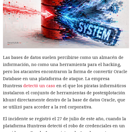
La mejora de rendimiento también afectó a la ejecución del
código. El paso a TypeScript versión 7, reescrito en Go, según
la estimación del equipo de Next.js acelera el
funcionamiento aproximadamente diez veces. En el
servidor, renunciar a la conversión de los web streams a
favor de los streams nativos de Node.js en toda la capa de
renderizado permite procesar un 22% más de solicitudes
sin cambiar el código de las aplicaciones.
Las bases de datos suelen percibirse como un almacén de
información, no como una herramienta para el hacking,
Entre otras novedades figuran la unificación de la carga útil
pero los atacantes encontraron la forma de convertir Oracle
para reducir el número de solicitudes de precarga, un
Database en una plataforma de ataque. La empresa
mejor caché de archivos estáticos, la herramienta de
Huntress
detectó un caso
en el que los piratas informáticos
depuración Instant Navigations, que muestra los
instalaron el conjunto de herramientas de postexplotación
componentes lentos, documentación con soporte de
khunt directamente dentro de la base de datos Oracle, que
versiones para agentes de IA, límites propios de manejo de
se utilizó para acceder a la red corporativa.
errores y compatibilidad con importaciones de archivos tipo
«glob».
El incidente se registró el 27 de julio de este año, cuando la
plataforma Huntress detectó el robo de credenciales en un
Las conversaciones sobre la pérdida de popularidad de