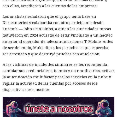
con ellas, accedieron a las cuentas de las empresas.
Los analistas señalaron que el grupo tenía base en
Norteamérica y colaboraba con otro participante desde
Turquía — John Erin Binns, a quien las autoridades turcas
La inteligencia artificial generativa rara vez convierte a los
detuvieron en 2024 acusado de estar vinculado a un hackeo
animales parlantes en cuentos infantiles en personajes
anterior al operador de telecomunicaciones T-Mobile. Antes
femeninos. El análisis de 23.800 textos creados por seis
de ser detenido, Muka dijo a los periodistas que esperaba
modelos lingüísticos mostró que solo el 2% de los
ser arrestado y que destruyó pruebas con antelación.
protagonistas recibieron género femenino. El 41% de los
A las víctimas de incidentes similares se les recomienda
personajes resultaron masculinos, y en el 57% restante los
cambiar sus credenciales a tiempo y no reutilizarlas, activar
modelos los dejaron sin indicar el sexo o los marcaron como
la autenticación multifactor para los servicios en la nube y
neutrales.
vigilar la actividad de las cuentas por accesos desde
El estudio fue realizado por especialistas de la Universidad
dispositivos desconocidos.
de Washington. Los resultados se presentaron el 25 de junio
de 2026 en la conferencia de ACM sobre equidad,
responsabilidad y transparencia en Montreal.