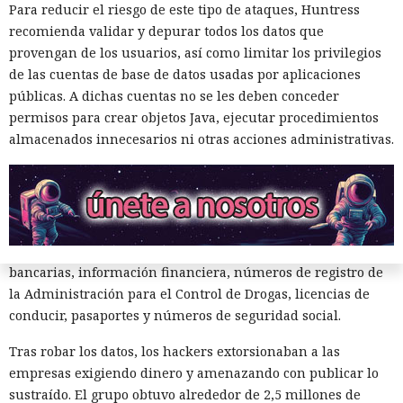
acceder a cuentas de Snowflake y robaron información de al
Para reducir el riesgo de este tipo de ataques, Huntress
menos 165 empresas. Entre las afectadas se encuentran
recomienda validar y depurar todos los datos que
AT&T, Ticketmaster, Advance Auto Parts, Neiman Marcus,
provengan de los usuarios, así como limitar los privilegios
Santander, LendingTree y uno de los distritos escolares más
de las cuentas de base de datos usadas por aplicaciones
grandes de Estados Unidos.
públicas. A dichas cuentas no se les deben conceder
permisos para crear objetos Java, ejecutar procedimientos
La magnitud de las filtraciones fue enorme: en el caso de
almacenados innecesarios ni otras acciones administrativas.
AT&T se trató de registros de llamadas y mensajes de más
de 100 millones de abonados, y el hackeo a Ticketmaster
afectó a alrededor de 560 millones de usuarios.
Según la investigación, los hackeos ocurrieron entre febrero
y octubre de 2024. Los atacantes accedieron a cuentas
bancarias, información financiera, números de registro de
la Administración para el Control de Drogas, licencias de
conducir, pasaportes y números de seguridad social.
Tras robar los datos, los hackers extorsionaban a las
empresas exigiendo dinero y amenazando con publicar lo
sustraído. El grupo obtuvo alrededor de 2,5 millones de