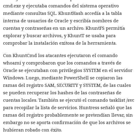
cmd.exe y ejecutaba comandos del sistema operativo
mediante consultas SQL. KhuntHash accedía a la tabla
interna de usuarios de Oracle y escribía nombres de
cuentas y contraseñas en un archivo. KhuntFS permitía
explorar y buscar archivos, y KhuntT se usaba para
comprobar la instalación exitosa de la herramienta.
El canadiense Connor Riley Muka ganó dinero durante
Con KhuntCmd los atacantes ejecutaron el comando
muchos meses con datos robados de otras personas, antes
whoami y comprobaron que los comandos a través de
de ser detenido y entregado a la justicia estadounidense por
Oracle se ejecutaban con privilegios SYSTEM en el servidor
uno de los mayores hackeos de los últimos años — ataque a
Windows. Luego, mediante PowerShell se copiaron las
la plataforma en la nube Snowflake.
ramas del registro SAM, SECURITY y SYSTEM, de las cuales
Muka, de 26 años, se declaró culpable de cargos de fraude
se pueden recuperar los hashes de las contraseñas de
informático y telefónico, robo agravado de datos personales
cuentas locales. También se ejecutó el comando tasklist /svc
y conspiración en un tribunal federal del estado de
para recopilar la lista de servicios. Huntress señaló que las
Washington. Su sentencia se dictará el 27 de octubre; la
ramas del registro probablemente se pretendían llevar, sin
pena máxima es de hasta 32 años de prisión.
embargo no se aporta confirmación de que los archivos se
hubieran robado con éxito.
Muka y sus cómplices utilizaron credenciales robadas para