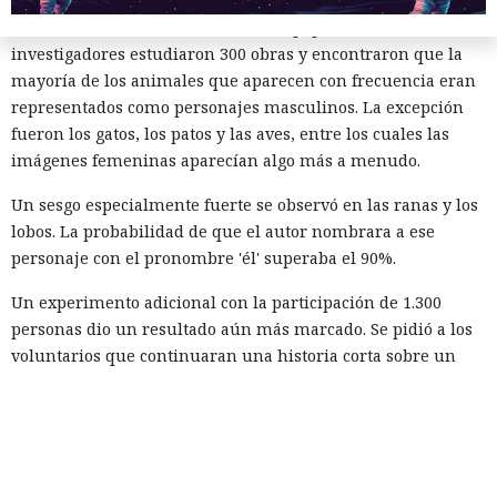
El trabajo continuó un proyecto previo dedicado al género
de los animales en libros infantiles populares. Entonces los
investigadores estudiaron 300 obras y encontraron que la
mayoría de los animales que aparecen con frecuencia eran
representados como personajes masculinos. La excepción
fueron los gatos, los patos y las aves, entre los cuales las
imágenes femeninas aparecían algo más a menudo.
Un sesgo especialmente fuerte se observó en las ranas y los
lobos. La probabilidad de que el autor nombrara a ese
personaje con el pronombre 'él' superaba el 90%.
Un experimento adicional con la participación de 1.300
personas dio un resultado aún más marcado. Se pidió a los
voluntarios que continuaran una historia corta sobre un
animal parlante. En todos los casos examinados, los
participantes eligieron con mayor frecuencia para el
protagonista el género masculino.
Tras esto, los investigadores decidieron averiguar cómo