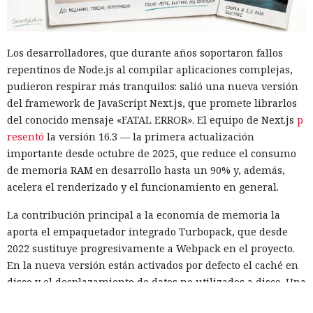
Los desarrolladores, que durante años soportaron fallos
repentinos de Node.js al compilar aplicaciones complejas,
pudieron respirar más tranquilos: salió una nueva versión
del framework de JavaScript Next.js, que promete librarlos
del conocido mensaje «FATAL ERROR». El equipo de Next.js
p
resentó
la versión 16.3 — la primera actualización
importante desde octubre de 2025, que reduce el consumo
de memoria RAM en desarrollo hasta un 90% y, además,
acelera el renderizado y el funcionamiento en general.
La contribución principal a la economía de memoria la
aporta el empaquetador integrado Turbopack, que desde
2022 sustituye progresivamente a Webpack en el proyecto.
En la nueva versión están activados por defecto el caché en
disco y el desplazamiento de datos no utilizados a disco. Una
instancia con 50 rutas (páginas separadas) ahora consume