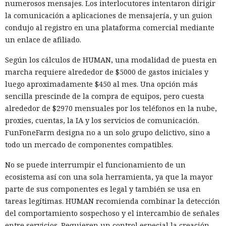
interrupción entra en la ventana tras el borrado del
numerosos mensajes. Los interlocutores intentaron dirigir
predictor, el manejador del núcleo cambia su estado y
la comunicación a aplicaciones de mensajería, y un guion
permite preparar de nuevo la predicción de salto errónea.
condujo al registro en una plataforma comercial mediante
un enlace de afiliado.
En pruebas de laboratorio, Interrupt Injection provocó
predicciones erróneas en Intel Cascade Lake Refresh y
Según los cálculos de HUMAN, una modalidad de puesta en
Arrow Lake, a pesar de SW loop y BHI_DIS_S, y en AMD Zen 2
marcha requiere alrededor de $5000 de gastos iniciales y
eludió saferet en combinación con la técnica Inception. En
luego aproximadamente $450 al mes. Una opción más
AMD Zen 4 la variante principal del ataque no produjo tales
sencilla prescinde de la compra de equipos, pero cuesta
aciertos. Las comprobaciones se realizaron en cuatro
alrededor de $2970 mensuales por los teléfonos en la nube,
procesadores con las protecciones estándar de Linux
proxies, cuentas, la IA y los servicios de comunicación.
activadas.
FunFoneFarm designa no a un solo grupo delictivo, sino a
todo un mercado de componentes compatibles.
Los especialistas construyeron un exploit práctico solo para
AMD Zen 2. En un sistema de prueba con un Ryzen 7 4700G
No se puede interrumpir el funcionamiento de un
eludió KASLR, tras lo cual leía memoria arbitraria del
ecosistema así con una sola herramienta, ya que la mayor
núcleo a una velocidad media de 5,47 bytes por segundo y
parte de sus componentes es legal y también se usa en
Un hacker engañó a una IA con
con una precisión del 91,97%. Al buscar /etc/shadow con el
tareas legítimas. HUMAN recomienda combinar la detección
«es solo una prueba» y ésta
hash de la contraseña root, se obtuvo el resultado en
del comportamiento sospechoso y el intercambio de señales
aproximadamente 18 minutos en cinco de cada diez
entre servicios. Requieren un control especial la creación