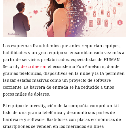
verificar los datos entre agentes, limpiar el contexto
intermedio, rastrear el origen de las instrucciones e aislar
la memoria del diálogo. Además conviene limitar el plazo
de conservación del contexto, comprobar el intercambio
entre agentes y vigilar cambios inesperados de
Investigadores del MIT eluden
comportamiento en distintas etapas de la cadena de
los parches contra Spectre v2
sistemas de IA.
Los esquemas fraudulentos que antes requerían equipos,
en procesadores Intel y AMD
habilidades y un gran equipo se ensamblan cada vez más a
partir de servicios prefabricados: especialistas de HUMAN
Security
describieron
el ecosistema FunFoneFarm, donde
14:18 / 09.08.2026
granjas telefónicas, dispositivos en la nube y la IA permiten
lanzar estafas masivas como un proyecto de software
Bastaron poco menos de 20 minutos para vulnerar un
corriente. La barrera de entrada se ha reducido a unos
procesador protegido.
pocos miles de dólares.
El equipo de investigación de la compañía compró un kit
listo de una granja telefónica y desmontó sus partes de
hardware y software. Bastidores con placas económicas de
smartphones se venden en los mercados en línea