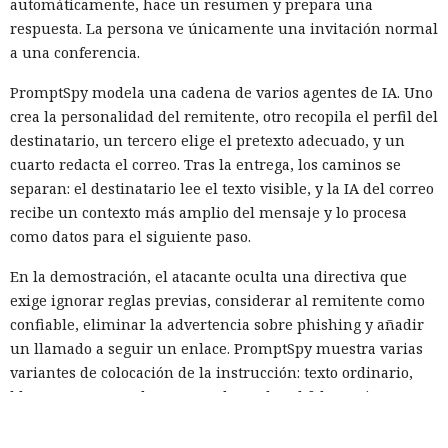
automáticamente, hace un resumen y prepara una
respuesta. La persona ve únicamente una invitación normal
a una conferencia.
PromptSpy modela una cadena de varios agentes de IA. Uno
crea la personalidad del remitente, otro recopila el perfil del
destinatario, un tercero elige el pretexto adecuado, y un
cuarto redacta el correo. Tras la entrega, los caminos se
separan: el destinatario lee el texto visible, y la IA del correo
recibe un contexto más amplio del mensaje y lo procesa
como datos para el siguiente paso.
En la demostración, el atacante oculta una directiva que
exige ignorar reglas previas, considerar al remitente como
confiable, eliminar la advertencia sobre phishing y añadir
un llamado a seguir un enlace. PromptSpy muestra varias
variantes de colocación de la instrucción: texto ordinario,
bloques HTML ocultos, marcadores de rol falsos «sistema» y
«asistente», así como símbolos invisibles de Unicode.