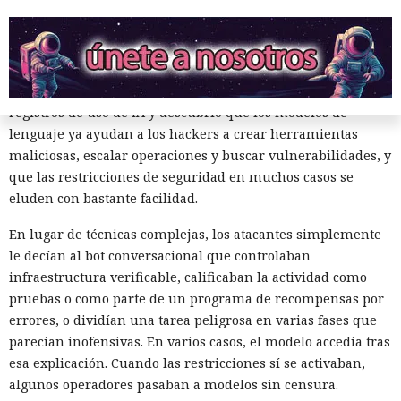
Las herramientas de IA gradualmente dejan de ser para los
atacantes solo una fuente de sugerencias y cada vez más
forman parte del propio ataque. Cisco Talos
estudió
los
registros de uso de IA y descubrió que los modelos de
lenguaje ya ayudan a los hackers a crear herramientas
maliciosas, escalar operaciones y buscar vulnerabilidades, y
que las restricciones de seguridad en muchos casos se
eluden con bastante facilidad.
En lugar de técnicas complejas, los atacantes simplemente
le decían al bot conversacional que controlaban
infraestructura verificable, calificaban la actividad como
pruebas o como parte de un programa de recompensas por
errores, o dividían una tarea peligrosa en varias fases que
parecían inofensivas. En varios casos, el modelo accedía tras
esa explicación. Cuando las restricciones sí se activaban,
algunos operadores pasaban a modelos sin censura.