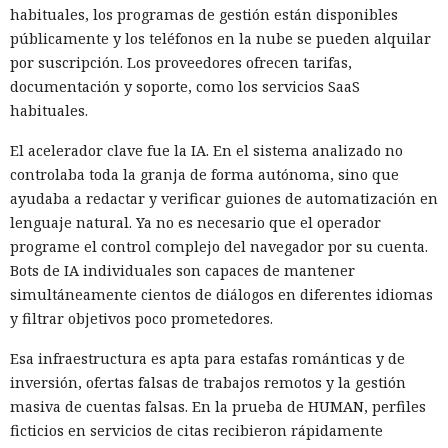
habituales, los programas de gestión están disponibles
públicamente y los teléfonos en la nube se pueden alquilar
por suscripción. Los proveedores ofrecen tarifas,
documentación y soporte, como los servicios SaaS
habituales.
El acelerador clave fue la IA. En el sistema analizado no
La protección contra el ataque Spectre v2 se basa en que el
controlaba toda la granja de forma autónoma, sino que
procesador borra o aísla el estado del predictor de saltos
ayudaba a redactar y verificar guiones de automatización en
antes de ejecutar código protegido, pero especialistas del
lenguaje natural. Ya no es necesario que el operador
MIT CSAIL
encontraron una forma
de intervenir en el breve
programe el control complejo del navegador por su cuenta.
intervalo entre el borrado y el uso de ese estado. La nueva
Bots de IA individuales son capaces de mantener
clase de ataques recibió el nombre TONTOU, y la variante
simultáneamente cientos de diálogos en diferentes idiomas
mostrada utiliza interrupciones por hardware.
y filtrar objetivos poco prometedores.
El atacante debe ya poder ejecutar código no privilegiado en
Esa infraestructura es apta para estafas románticas y de
un sistema Linux. Ese proceso puede programar
inversión, ofertas falsas de trabajos remotos y la gestión
temporizadores de alta precisión y provocar interrupciones
masiva de cuentas falsas. En la prueba de HUMAN, perfiles
por hardware casi en el momento oportuno. Si la
ficticios en servicios de citas recibieron rápidamente