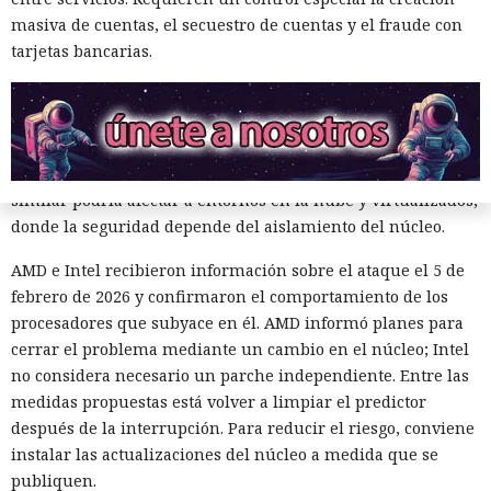
volcó una base de datos ajena
intentos.
masiva de cuentas, el secuestro de cuentas y el fraude con
de Telegram.
tarjetas bancarias.
El trabajo no describe ataques contra sistemas reales ni
datos de usuarios. Todos los experimentos se realizaron en
11:24 / 09.08.2026
máquinas locales, y el modelo de amenazas supone que el
atacante ya puede ejecutar su propio código en el sistema
Delincuentes descubren una forma alarmantemente
Linux objetivo. Los autores consideran que un mecanismo
sencilla de convertir chatbots en cómplices de ataques
similar podría afectar a entornos en la nube y virtualizados,
informáticos.
donde la seguridad depende del aislamiento del núcleo.
AMD e Intel recibieron información sobre el ataque el 5 de
febrero de 2026 y confirmaron el comportamiento de los
procesadores que subyace en él. AMD informó planes para
cerrar el problema mediante un cambio en el núcleo; Intel
no considera necesario un parche independiente. Entre las
medidas propuestas está volver a limpiar el predictor
después de la interrupción. Para reducir el riesgo, conviene
instalar las actualizaciones del núcleo a medida que se
publiquen.