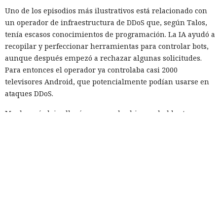
Uno de los episodios más ilustrativos está relacionado con
un operador de infraestructura de DDoS que, según Talos,
tenía escasos conocimientos de programación. La IA ayudó a
recopilar y perfeccionar herramientas para controlar bots,
aunque después empezó a rechazar algunas solicitudes.
Para entonces el operador ya controlaba casi 2000
televisores Android, que potencialmente podían usarse en
ataques DDoS.
Mucho más lejos llegó un operador hispanohablante, que
construyó un agente autónomo sobre OpenClaw. Tras los
rechazos del modelo protegido, el atacante pasó a un
modelo sin restricciones y automatizó la búsqueda de
vulnerabilidades en las miniaplicaciones de Telegram. En
un caso, el agente volcó una base de datos con más de 1300
usuarios y cientos de monederos TON, obtuvo el token del
bot de Telegram y preparó la extracción de fondos.
Otro operador convirtió materiales públicos sobre