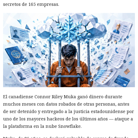
Era demasiado pronto para dar
secretos de 165 empresas.
no simplemente en participantes de la competencia de
por muerto a Next.js: la versión
mercado.
16.3 pulveriza los récords de
rendimiento.
12:01 / 07.08.2026
Ingenieros reducen en un 90% el consumo de memoria
RAM y aceleran la compilación 2,3 veces.
El canadiense Connor Riley Muka ganó dinero durante
muchos meses con datos robados de otras personas, antes
de ser detenido y entregado a la justicia estadounidense por
uno de los mayores hackeos de los últimos años — ataque a
la plataforma en la nube Snowflake.