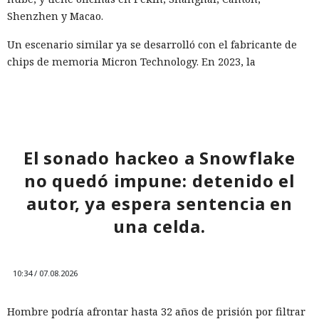
Shenzhen y Macao.
Un escenario similar ya se desarrolló con el fabricante de
chips de memoria Micron Technology. En 2023, la
Administración del Ciberespacio de China determinó que
los productos de la compañía no superaron la revisión y
prohibió a los operadores de infraestructura crítica del país
su adquisición. Como resultado, Micron no pudo restablecer
su negocio y en otoño de 2025 suspendió por completo las
El sonado hackeo a Snowflake
entregas de chips para servidores a los centros de datos
no quedó impune: detenido el
chinos, conservando ventas solo en los sectores automotriz
y móvil.
autor, ya espera sentencia en
una celda.
Así, el enfrentamiento tecnológico entre ambos países hace
tiempo que ha superado el marco de aranceles recíprocos y
restricciones a la exportación — ahora están en la mira
10:34 / 07.08.2026
empresas concretas y su reputación en mercados
extranjeros. En estas condiciones, los negocios se convierten
Hombre podría afrontar hasta 32 años de prisión por filtrar
cada vez más en instrumentos de medidas de respuesta, y