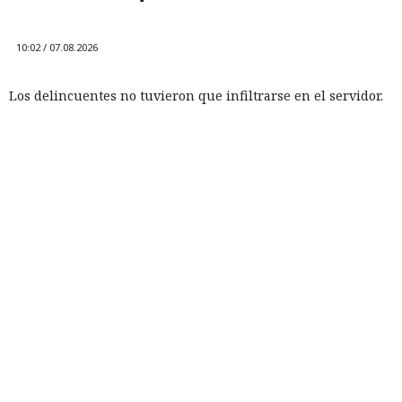
10:02 / 07.08.2026
Los delincuentes no tuvieron que infiltrarse en el servidor.
La plataforma ejecutó los scripts "khunt" y entregó el
control del sistema.