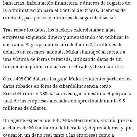
instancia con 50 rutas (páginas separadas) ahora consume
bancarias, información financiera, números de registro de
alrededor de 840 megabytes en lugar de los anteriores 4,6
la Administración para el Control de Drogas, licencias de
gigabytes — un ahorro de aproximadamente el 82%.
conducir, pasaportes y números de seguridad social.
El caché en disco, probado ya en la versión 16.1, lee el caché
Tras robar los datos, los hackers extorsionaban a las
guardado antes de la compilación y recompila solo los
empresas exigiendo dinero y amenazando con publicar lo
fragmentos de código que han cambiado. Según pruebas de
sustraído. El grupo obtuvo alrededor de 2,5 millones de
Vercel, una compilación de un proyecto que antes tardaba
dólares en rescates; además, Muka chantajeó al menos a
21 segundos ahora se completa en 9,2 segundos — una
una víctima de forma reiterada, utilizando datos de un
aceleración de 2,3 veces. El desplazamiento de memoria,
funcionario público en activo o retirado y de su familia.
activado por defecto en modo de desarrollo, mueve los datos
no solicitados al disco cuando se aproxima al umbral de
Otros 495.000 dólares los ganó Muka vendiendo parte de los
carga y los vuelve a cargar cuando es necesario.
datos robados en foros de ciberdelincuencia como
BreachForums y XSS.is. La investigación estimó el perjuicio
En modo experimental está disponible un nuevo
total de las empresas afectadas en aproximadamente 9,5
compilador de React escrito en Rust, integrado directamente
millones de dólares.
en Turbopack. Evita la configuración manual de la
memoiza
ción
que antes requería pasar el código por el
transpilador
Un agente especial del FBI, Mike Herrington, afirmó que las
Babel, y es capaz de reducir el tiempo de compilación en un
acciones de Muka fueron deliberadas y depredadoras, y que
34% en arranque en frío y en un 46% en recompilación.
causaron un daño real tanto a las empresas como a