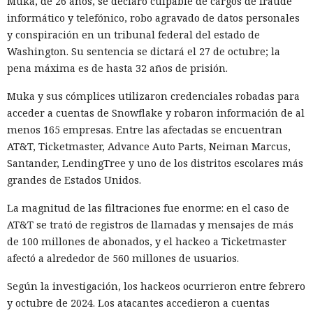
Muka, de 26 años, se declaró culpable de cargos de fraude
informático y telefónico, robo agravado de datos personales
y conspiración en un tribunal federal del estado de
Washington. Su sentencia se dictará el 27 de octubre; la
Los desarrolladores, que durante años soportaron fallos
pena máxima es de hasta 32 años de prisión.
repentinos de Node.js al compilar aplicaciones complejas,
Muka y sus cómplices utilizaron credenciales robadas para
pudieron respirar más tranquilos: salió una nueva versión
acceder a cuentas de Snowflake y robaron información de al
del framework de JavaScript Next.js, que promete librarlos
menos 165 empresas. Entre las afectadas se encuentran
del conocido mensaje «FATAL ERROR». El equipo de Next.js
p
AT&T, Ticketmaster, Advance Auto Parts, Neiman Marcus,
resentó
la versión 16.3 — la primera actualización
Santander, LendingTree y uno de los distritos escolares más
importante desde octubre de 2025, que reduce el consumo
grandes de Estados Unidos.
de memoria RAM en desarrollo hasta un 90% y, además,
acelera el renderizado y el funcionamiento en general.
La magnitud de las filtraciones fue enorme: en el caso de
AT&T se trató de registros de llamadas y mensajes de más
La contribución principal a la economía de memoria la
de 100 millones de abonados, y el hackeo a Ticketmaster
aporta el empaquetador integrado Turbopack, que desde
afectó a alrededor de 560 millones de usuarios.
2022 sustituye progresivamente a Webpack en el proyecto.
En la nueva versión están activados por defecto el caché en
Según la investigación, los hackeos ocurrieron entre febrero
disco y el desplazamiento de datos no utilizados a disco. Una
y octubre de 2024. Los atacantes accedieron a cuentas