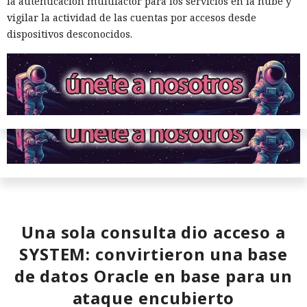
Las conversaciones sobre la pérdida de popularidad de
la autenticación multifactor para los servicios en la nube y
Next.js en favor de los frameworks Remix, Astro y Gatsby
vigilar la actividad de las cuentas por accesos desde
aún no se confirman en los datos: según el director general
dispositivos desconocidos.
de Vercel, Guillermo Rauch, este año el número de
descargas del framework superó los mil millones — casi el
doble del año pasado, que fue de alrededor de 520 millones.
Una sola consulta dio acceso a
SYSTEM: convirtieron una base
de datos Oracle en base para un
ataque encubierto