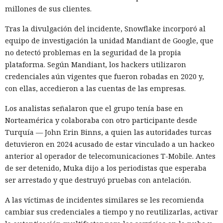
millones de sus clientes.
La mejora de rendimiento también afectó a la ejecución del
código. El paso a TypeScript versión 7, reescrito en Go, según
Tras la divulgación del incidente, Snowflake incorporó al
la estimación del equipo de Next.js acelera el
equipo de investigación la unidad Mandiant de Google, que
funcionamiento aproximadamente diez veces. En el
no detectó problemas en la seguridad de la propia
servidor, renunciar a la conversión de los web streams a
plataforma. Según Mandiant, los hackers utilizaron
favor de los streams nativos de Node.js en toda la capa de
credenciales aún vigentes que fueron robadas en 2020 y,
renderizado permite procesar un 22% más de solicitudes
con ellas, accedieron a las cuentas de las empresas.
sin cambiar el código de las aplicaciones.
Los analistas señalaron que el grupo tenía base en
Entre otras novedades figuran la unificación de la carga útil
Norteamérica y colaboraba con otro participante desde
para reducir el número de solicitudes de precarga, un
Turquía — John Erin Binns, a quien las autoridades turcas
mejor caché de archivos estáticos, la herramienta de
detuvieron en 2024 acusado de estar vinculado a un hackeo
depuración Instant Navigations, que muestra los
anterior al operador de telecomunicaciones T-Mobile. Antes
componentes lentos, documentación con soporte de
de ser detenido, Muka dijo a los periodistas que esperaba
versiones para agentes de IA, límites propios de manejo de
ser arrestado y que destruyó pruebas con antelación.
errores y compatibilidad con importaciones de archivos tipo
A las víctimas de incidentes similares se les recomienda
«glob».
cambiar sus credenciales a tiempo y no reutilizarlas, activar