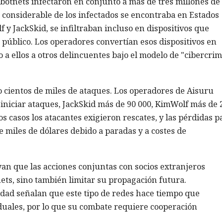
botnets infectaron en conjunto a más de tres millones de
 considerable de los infectados se encontraba en Estados
 y JackSkid, se infiltraban incluso en dispositivos que
público. Los operadores convertían esos dispositivos en
a ellos a otros delincuentes bajo el modelo de "cibercri
bo cientos de miles de ataques. Los operadores de Aisuru
niciar ataques, JackSkid más de 90 000, KimWolf más de 
s casos los atacantes exigieron rescates, y las pérdidas p
miles de dólares debido a paradas y a costes de
n que las acciones conjuntas con socios extranjeros
nets, sino también limitar su propagación futura.
dad señalan que este tipo de redes hace tiempo que
duales, por lo que su combate requiere cooperación