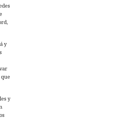
redes
e
ord,
á y
s
var
o que
les y
n
os