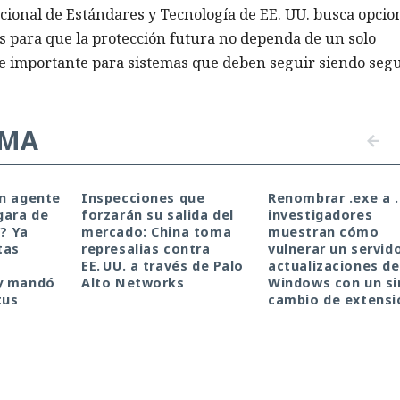
Nacional de Estándares y Tecnología de EE. UU. busca opcio
 para que la protección futura no dependa de un solo
te importante para sistemas que deben seguir siendo seg
EMA
un agente
Inspecciones que
Renombrar .exe a .
gara de
forzarán su salida del
investigadores
a? Ya
mercado: China toma
muestran cómo
tas
represalias contra
vulnerar un servid
EE. UU. a través de Palo
actualizaciones de
y mandó
Alto Networks
Windows con un s
tus
cambio de extensi