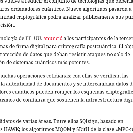
s vuelve a reducir el conjunto de tecnologías que deberí
uturos ordenadores cuánticos. Nueve algoritmos pasaron a 
munidad criptográfica podrá analizar públicamente sus pu
cisión.
cnología de EE. UU.
anunció
a los participantes de la terce
as de firma digital para criptografía postcuántica. El obj
otección de datos que deban resistir ataques no solo de
én de sistemas cuánticos más potentes.
muchas operaciones cotidianas: con ellas se verifican las
a la autenticidad de documentos y se intercambian datos d
adores cuánticos pueden romper los esquemas criptográfi
ismos de confianza que sostienen la infraestructura digi
datos de varias áreas. Entre ellos SQIsign, basado en
as HAWK; los algoritmos MQOM y SDitH de la clase «MPC-i