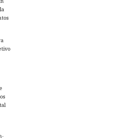
an
la
ntos
ra
etivo
e
cos
tal
n-