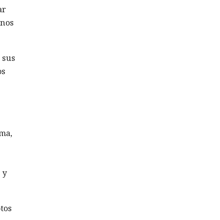
ar
unos
 sus
os
oma,
 y
otos