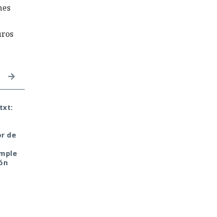
nes
uros
txt:
Era demasiado pronto
El DHS intentó accede
para dar por muerto a
a chats privados de
Next.js: la versión 16.3
Signal, pero un tribuna
or de
pulveriza los récords de
rechazó rápidamente 
rendimiento.
petición
imple
ón