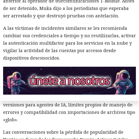
anterior al operador de telecomunicaciones T-Mobile. Antes
La mejora de rendimiento también afectó a la ejecución del
de ser detenido, Muka dijo a los periodistas que esperaba
código. El paso a TypeScript versión 7, reescrito en Go, según
ser arrestado y que destruyó pruebas con antelación.
la estimación del equipo de Next.js acelera el
funcionamiento aproximadamente diez veces. En el
A las víctimas de incidentes similares se les recomienda
servidor, renunciar a la conversión de los web streams a
cambiar sus credenciales a tiempo y no reutilizarlas, activar
favor de los streams nativos de Node.js en toda la capa de
la autenticación multifactor para los servicios en la nube y
renderizado permite procesar un 22% más de solicitudes
vigilar la actividad de las cuentas por accesos desde
sin cambiar el código de las aplicaciones.
dispositivos desconocidos.
Entre otras novedades figuran la unificación de la carga útil
para reducir el número de solicitudes de precarga, un
mejor caché de archivos estáticos, la herramienta de
depuración Instant Navigations, que muestra los
componentes lentos, documentación con soporte de
versiones para agentes de IA, límites propios de manejo de
errores y compatibilidad con importaciones de archivos tipo
«glob».
Las conversaciones sobre la pérdida de popularidad de