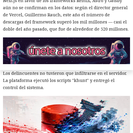
Next.js en favor de los frameworks Remix, Astro y Gatsby
Una sola consulta dio acceso a
aún no se confirman en los datos: según el director general
de Vercel, Guillermo Rauch, este año el número de
SYSTEM: convirtieron una base
descargas del framework superó los mil millones — casi el
de datos Oracle en base para un
doble del año pasado, que fue de alrededor de 520 millones.
ataque encubierto
10:02 / 07.08.2026
Los delincuentes no tuvieron que infiltrarse en el servidor.
La plataforma ejecutó los scripts "khunt" y entregó el
control del sistema.