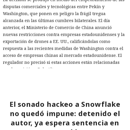
disputas comerciales y tecnológicas entre Pekín y
Washington, que ponen en peligro la frágil tregua
alcanzada en las últimas cumbres bilaterales. El día
anterior, el Ministerio de Comercio de China anunció
nuevas restricciones contra empresas estadounidenses y la
exportación de drones a EE. UU., calificándolas como
respuesta a las recientes medidas de Washington contra el
acceso de empresas chinas al mercado estadounidense. El
regulador no precisó si estas acciones están relacionadas
con la revisión a Palo Alto.
La presión sobre la compañía no es nueva: ya en enero se
recomendó a las organizaciones chinas que renunciaran al
software de más de una decena de desarrolladores
estadounidenses e israelíes de soluciones de
El sonado hackeo a Snowflake
ciberseguridad, incluida Palo Alto Networks. Esta última,
no quedó impune: detenido el
por cierto, se especializa en protección de redes y en la
autor, ya espera sentencia en
nube, y tiene oficinas en Pekín, Shanghái, Cantón,
Shenzhen y Macao.