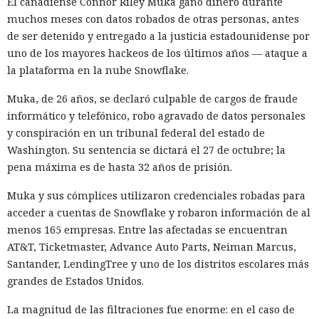
El canadiense Connor Riley Muka ganó dinero durante
por muerto a Next.js: la versión
mercado.
muchos meses con datos robados de otras personas, antes
16.3 pulveriza los récords de
de ser detenido y entregado a la justicia estadounidense por
rendimiento.
uno de los mayores hackeos de los últimos años — ataque a
la plataforma en la nube Snowflake.
Muka, de 26 años, se declaró culpable de cargos de fraude
12:01 / 07.08.2026
informático y telefónico, robo agravado de datos personales
y conspiración en un tribunal federal del estado de
Ingenieros reducen en un 90% el consumo de memoria
Washington. Su sentencia se dictará el 27 de octubre; la
RAM y aceleran la compilación 2,3 veces.
pena máxima es de hasta 32 años de prisión.
Muka y sus cómplices utilizaron credenciales robadas para
acceder a cuentas de Snowflake y robaron información de al
menos 165 empresas. Entre las afectadas se encuentran
AT&T, Ticketmaster, Advance Auto Parts, Neiman Marcus,
Santander, LendingTree y uno de los distritos escolares más
grandes de Estados Unidos.
La magnitud de las filtraciones fue enorme: en el caso de