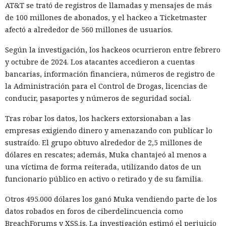
AT&T se trató de registros de llamadas y mensajes de más
de 100 millones de abonados, y el hackeo a Ticketmaster
afectó a alrededor de 560 millones de usuarios.
Los desarrolladores, que durante años soportaron fallos
repentinos de Node.js al compilar aplicaciones complejas,
Según la investigación, los hackeos ocurrieron entre febrero
pudieron respirar más tranquilos: salió una nueva versión
y octubre de 2024. Los atacantes accedieron a cuentas
del framework de JavaScript Next.js, que promete librarlos
bancarias, información financiera, números de registro de
del conocido mensaje «FATAL ERROR». El equipo de Next.js
p
la Administración para el Control de Drogas, licencias de
resentó
la versión 16.3 — la primera actualización
conducir, pasaportes y números de seguridad social.
importante desde octubre de 2025, que reduce el consumo
Tras robar los datos, los hackers extorsionaban a las
de memoria RAM en desarrollo hasta un 90% y, además,
empresas exigiendo dinero y amenazando con publicar lo
acelera el renderizado y el funcionamiento en general.
sustraído. El grupo obtuvo alrededor de 2,5 millones de
La contribución principal a la economía de memoria la
dólares en rescates; además, Muka chantajeó al menos a
aporta el empaquetador integrado Turbopack, que desde
una víctima de forma reiterada, utilizando datos de un
2022 sustituye progresivamente a Webpack en el proyecto.
funcionario público en activo o retirado y de su familia.
En la nueva versión están activados por defecto el caché en
Otros 495.000 dólares los ganó Muka vendiendo parte de los
disco y el desplazamiento de datos no utilizados a disco. Una
datos robados en foros de ciberdelincuencia como
instancia con 50 rutas (páginas separadas) ahora consume
BreachForums y XSS.is. La investigación estimó el perjuicio