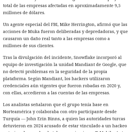
alrededor de 840 megabytes en lugar de los anteriores 4,6
total de las empresas afectadas en aproximadamente 9,5
gigabytes — un ahorro de aproximadamente el 82%.
millones de dólares.
El caché en disco, probado ya en la versión 16.1, lee el caché
Un agente especial del FBI, Mike Herrington, afirmó que las
guardado antes de la compilación y recompila solo los
acciones de Muka fueron deliberadas y depredadoras, y que
fragmentos de código que han cambiado. Según pruebas de
causaron un daño real tanto a las empresas como a
Vercel, una compilación de un proyecto que antes tardaba
millones de sus clientes.
21 segundos ahora se completa en 9,2 segundos — una
aceleración de 2,3 veces. El desplazamiento de memoria,
Tras la divulgación del incidente, Snowflake incorporó al
activado por defecto en modo de desarrollo, mueve los datos
equipo de investigación la unidad Mandiant de Google, que
no solicitados al disco cuando se aproxima al umbral de
no detectó problemas en la seguridad de la propia
carga y los vuelve a cargar cuando es necesario.
plataforma. Según Mandiant, los hackers utilizaron
credenciales aún vigentes que fueron robadas en 2020 y,
En modo experimental está disponible un nuevo
con ellas, accedieron a las cuentas de las empresas.
compilador de React escrito en Rust, integrado directamente
en Turbopack. Evita la configuración manual de la
memoiza
Los analistas señalaron que el grupo tenía base en
ción
que antes requería pasar el código por el
transpilador
Norteamérica y colaboraba con otro participante desde
Babel, y es capaz de reducir el tiempo de compilación en un
Turquía — John Erin Binns, a quien las autoridades turcas
34% en arranque en frío y en un 46% en recompilación.
detuvieron en 2024 acusado de estar vinculado a un hackeo