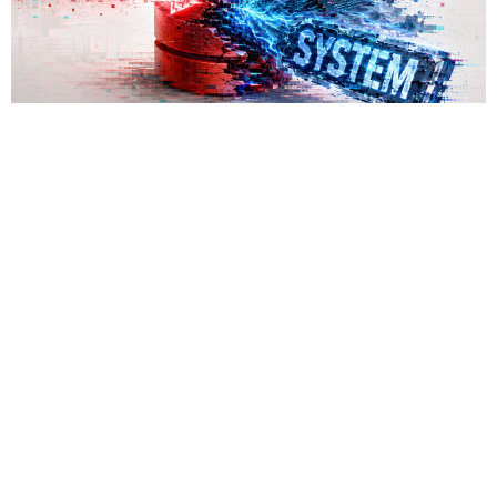
Las bases de datos suelen percibirse como un almacén de
información, no como una herramienta para el hacking,
pero los atacantes encontraron la forma de convertir Oracle
Database en una plataforma de ataque. La empresa
Huntress
detectó un caso
en el que los piratas informáticos
instalaron el conjunto de herramientas de postexplotación
khunt directamente dentro de la base de datos Oracle, que
se utilizó para acceder a la red corporativa.
El incidente se registró el 27 de julio de este año, cuando la
plataforma Huntress detectó el robo de credenciales en un
servidor con Oracle. Los registros de Apache mostraron que
el acceso se obtuvo a través de una función de búsqueda