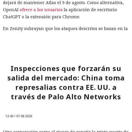
dejará de mantener Atlas el 9 de agosto. Como alternativa,
OpenAI
ofrece a los usuarios
la aplicación de escritorio
ChatGPT o la extensión para Chrome.
En Zenity subrayan que los ataques descritos se basan en la
sustitución de instrucciones dentro de páginas que parecen
normales, por lo que confiar únicamente en las
comprobaciones integradas de la IA no es suficiente: se
necesitan restricciones más estrictas, que no dependan del
criterio del propio modelo, sobre qué acciones y con qué
Inspecciones que forzarán su
nivel de acceso puede ejecutar el navegador de forma
salida del mercado: China toma
automática.
represalias contra EE. UU. a
través de Palo Alto Networks
12:43 / 07.08.2026
Otra corporación corre el riesgo de repetir la triste suerte de