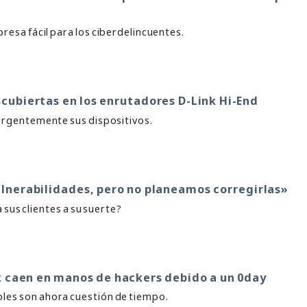
presa fácil para los ciberdelincuentes.
cubiertas en los enrutadores D-Link Hi-End
 urgentemente sus dispositivos.
vulnerabilidades, pero no planeamos corregirlas»
sus clientes a su suerte?
nk caen en manos de hackers debido a un 0day
les son ahora cuestión de tiempo.