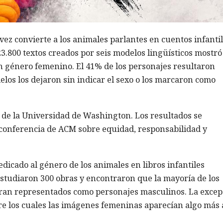
a vez convierte a los animales parlantes en cuentos infanti
23.800 textos creados por seis modelos lingüísticos mostr
on género femenino. El 41% de los personajes resultaron
elos los dejaron sin indicar el sexo o los marcaron como
as de la Universidad de Washington. Los resultados se
a conferencia de ACM sobre equidad, responsabilidad y
dicado al género de los animales en libros infantiles
estudiaron 300 obras y encontraron que la mayoría de los
ran representados como personajes masculinos. La excep
ntre los cuales las imágenes femeninas aparecían algo más 