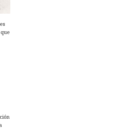
les
ó que
ción
a