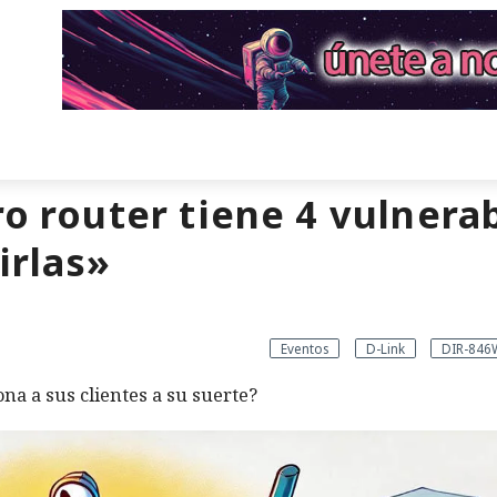
ro router tiene 4 vulnera
irlas»
Eventos
D-Link
DIR-846
a a sus clientes a su suerte?