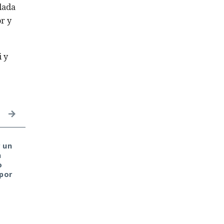
lada
r y
 y
 un
La nota en el diploma
Microsoft llama a
n
es una ilusión: un joven
todos: Bloqueen
o
demostró que el
PowerShell y la
 por
destino de cualquier
ejecución de scripts
estudiante puede
cambiarse en cuestión
de minutos