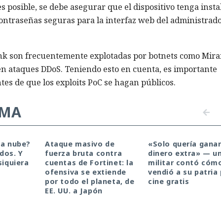
s posible, se debe asegurar que el dispositivo tenga insta
 contraseñas seguras para la interfaz web del administrado
ink son frecuentemente explotadas por botnets como Mirai
 en ataques DDoS. Teniendo esto en cuenta, es importante
tes de que los exploits PoC se hagan públicos.
EMA
la nube?
Ataque masivo de
«Solo quería ganar
dos. Y
fuerza bruta contra
dinero extra» — u
siquiera
cuentas de Fortinet: la
militar contó cóm
ofensiva se extiende
vendió a su patria
por todo el planeta, de
cine gratis
EE. UU. a Japón