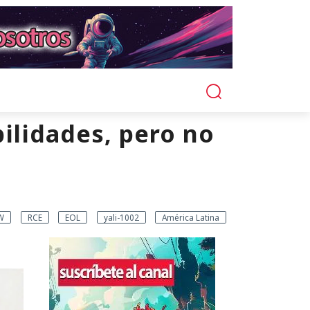
bilidades, pero no
W
RCE
EOL
yali-1002
América Latina