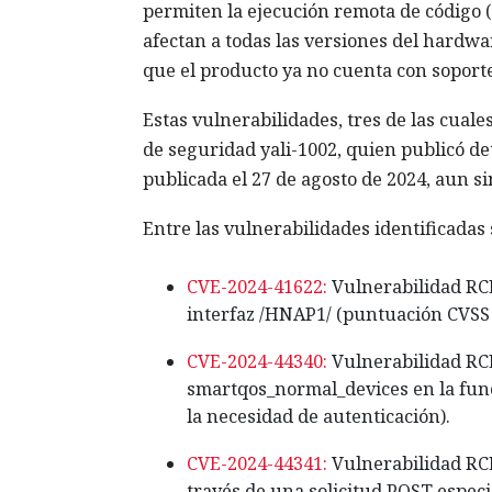
permiten la ejecución remota de código 
afectan a todas las versiones del hardwa
que el producto ya no cuenta con soporte
Estas vulnerabilidades, tres de las cuale
de seguridad yali-1002, quien publicó d
publicada el 27 de agosto de 2024, aun si
Entre las vulnerabilidades identificadas
CVE-2024-41622:
Vulnerabilidad RCE
interfaz /HNAP1/ (puntuación CVSS v
CVE-2024-44340:
Vulnerabilidad RCE
smartqos_normal_devices en la func
la necesidad de autenticación).
CVE-2024-44341:
Vulnerabilidad RCE 
través de una solicitud POST espec