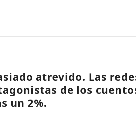
siado atrevido. Las rede
tagonistas de los cuentos
as un 2%.