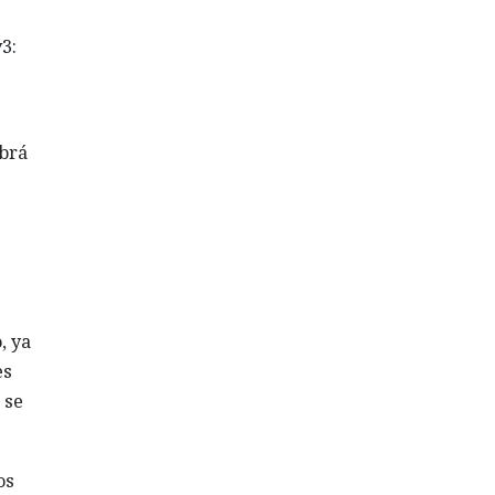
3:
abrá
, ya
es
 se
os