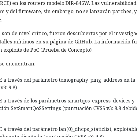
(RCE) en los routers modelo DIR-846W. Las vulnerabilidad
re y del firmware, sin embargo, no se lanzarán parches, y
.
s son de nivel crítico, fueron descubiertas por el investig
etalles mínimos en su página de GitHub. La información f
n exploits de PoC (Prueba de Concepto).
 se encuentran:
 a través del parámetro tomography_ping_address en la
3: 9.8).
 a través de los parámetros smartqos_express_devices y
ión SetSmartQoSSettings (puntuación CVSS v3: 8.8 debid
a través del parámetro lan(0)_dhcps_staticlist, explotabl
ialmente diseñada (puntuación CVSS v3: 9.8).