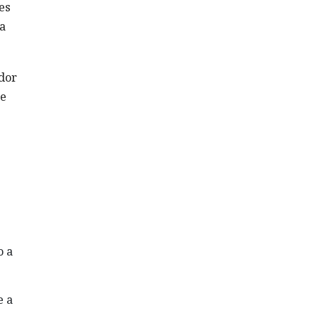
es
a
ador
ue
o a
e a