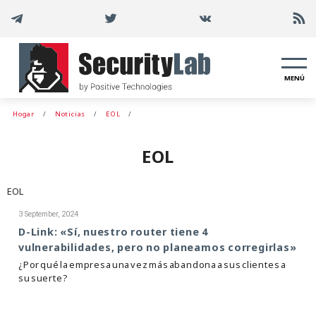
MENÚ
Hogar
Noticias
EOL
EOL
EOL
3 September, 2024
D-Link: «Sí, nuestro router tiene 4
vulnerabilidades, pero no planeamos corregirlas»
¿Por qué la empresa una vez más abandona a sus clientes a
su suerte?