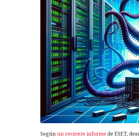
Según
un reciente informe
de ESET, desd