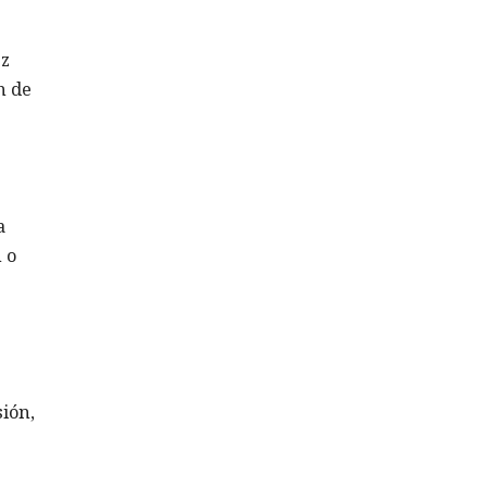
ez
n de
a
 o
ión,