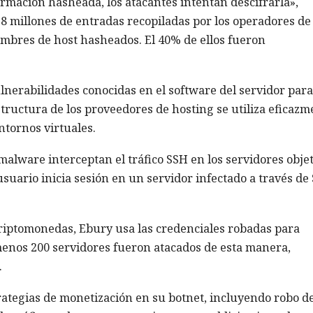
rmación hasheada, los atacantes intentan descifrarla»,
4.8 millones de entradas recopiladas por los operadores de
ombres de host hasheados. El 40% de ellos fueron
nerabilidades conocidas en el software del servidor para
structura de los proveedores de hosting se utiliza eficazm
tornos virtuales.
malware interceptan el tráfico SSH en los servidores obje
uario inicia sesión en un servidor infectado a través de
criptomonedas, Ebury usa las credenciales robadas para
menos 200 servidores fueron atacados de esta manera,
.
rategias de monetización en su botnet, incluyendo robo d