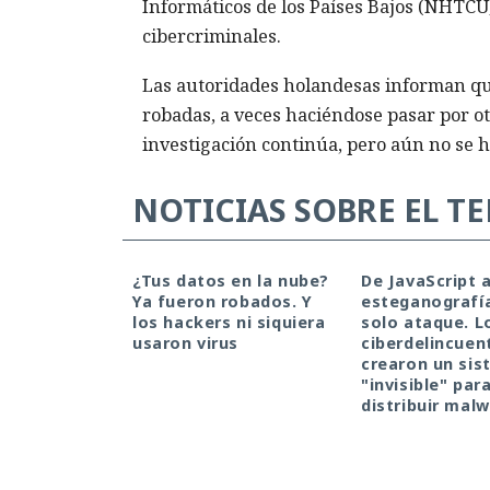
Informáticos de los Países Bajos (NHTCU)
cibercriminales.
Las autoridades holandesas informan que
robadas, a veces haciéndose pasar por ot
investigación continúa, pero aún no se h
NOTICIAS SOBRE EL T
¿Tus datos en la nube?
De JavaScript 
Ya fueron robados. Y
esteganografí
los hackers ni siquiera
solo ataque. L
usaron virus
ciberdelincuen
crearon un si
"invisible" par
distribuir mal