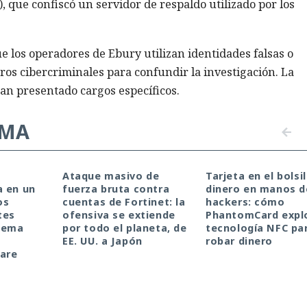
, que confiscó un servidor de respaldo utilizado por los
 los operadores de Ebury utilizan identidades falsas o
ros cibercriminales para confundir la investigación. La
an presentado cargos específicos.
EMA
a
Ataque masivo de
Tarjeta en el bolsil
a en un
fuerza bruta contra
dinero en manos d
os
cuentas de Fortinet: la
hackers: cómo
tes
ofensiva se extiende
PhantomCard explo
stema
por todo el planeta, de
tecnología NFC pa
a
EE. UU. a Japón
robar dinero
ware