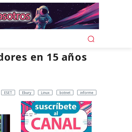
idores en 15 años
ESET
Ebury
Linux
botnet
informe