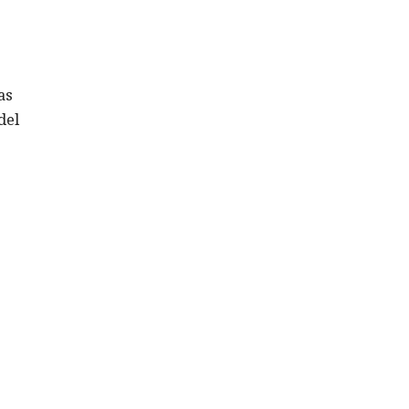
as
del