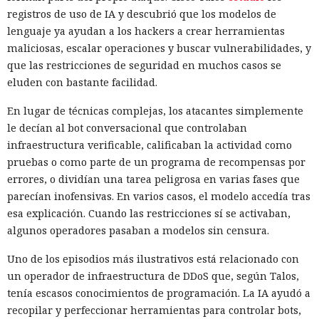
registros de uso de IA y descubrió que los modelos de
Los especialistas construyeron un exploit práctico solo para
lenguaje ya ayudan a los hackers a crear herramientas
AMD Zen 2. En un sistema de prueba con un Ryzen 7 4700G
maliciosas, escalar operaciones y buscar vulnerabilidades, y
eludió KASLR, tras lo cual leía memoria arbitraria del
que las restricciones de seguridad en muchos casos se
núcleo a una velocidad media de 5,47 bytes por segundo y
eluden con bastante facilidad.
con una precisión del 91,97%. Al buscar /etc/shadow con el
hash de la contraseña root, se obtuvo el resultado en
En lugar de técnicas complejas, los atacantes simplemente
aproximadamente 18 minutos en cinco de cada diez
le decían al bot conversacional que controlaban
intentos.
infraestructura verificable, calificaban la actividad como
pruebas o como parte de un programa de recompensas por
El trabajo no describe ataques contra sistemas reales ni
errores, o dividían una tarea peligrosa en varias fases que
datos de usuarios. Todos los experimentos se realizaron en
parecían inofensivas. En varios casos, el modelo accedía tras
máquinas locales, y el modelo de amenazas supone que el
esa explicación. Cuando las restricciones sí se activaban,
atacante ya puede ejecutar su propio código en el sistema
algunos operadores pasaban a modelos sin censura.
Linux objetivo. Los autores consideran que un mecanismo
similar podría afectar a entornos en la nube y virtualizados,
Uno de los episodios más ilustrativos está relacionado con
donde la seguridad depende del aislamiento del núcleo.
un operador de infraestructura de DDoS que, según Talos,
tenía escasos conocimientos de programación. La IA ayudó a
AMD e Intel recibieron información sobre el ataque el 5 de
recopilar y perfeccionar herramientas para controlar bots,
febrero de 2026 y confirmaron el comportamiento de los