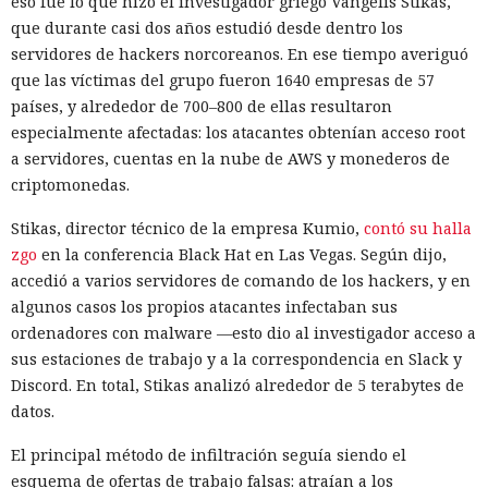
eso fue lo que hizo el investigador griego Vangelis Stikas,
masiva de cuentas falsas. En la prueba de HUMAN, perfiles
que durante casi dos años estudió desde dentro los
ficticios en servicios de citas recibieron rápidamente
servidores de hackers norcoreanos. En ese tiempo averiguó
numerosos mensajes. Los interlocutores intentaron dirigir
que las víctimas del grupo fueron 1640 empresas de 57
la comunicación a aplicaciones de mensajería, y un guion
países, y alrededor de 700–800 de ellas resultaron
condujo al registro en una plataforma comercial mediante
especialmente afectadas: los atacantes obtenían acceso root
un enlace de afiliado.
a servidores, cuentas en la nube de AWS y monederos de
criptomonedas.
Según los cálculos de HUMAN, una modalidad de puesta en
marcha requiere alrededor de $5000 de gastos iniciales y
Stikas, director técnico de la empresa Kumio,
contó su halla
luego aproximadamente $450 al mes. Una opción más
zgo
en la conferencia Black Hat en Las Vegas. Según dijo,
sencilla prescinde de la compra de equipos, pero cuesta
accedió a varios servidores de comando de los hackers, y en
alrededor de $2970 mensuales por los teléfonos en la nube,
algunos casos los propios atacantes infectaban sus
proxies, cuentas, la IA y los servicios de comunicación.
ordenadores con malware —esto dio al investigador acceso a
FunFoneFarm designa no a un solo grupo delictivo, sino a
sus estaciones de trabajo y a la correspondencia en Slack y
todo un mercado de componentes compatibles.
Discord. En total, Stikas analizó alrededor de 5 terabytes de
datos.
No se puede interrumpir el funcionamiento de un
ecosistema así con una sola herramienta, ya que la mayor
El principal método de infiltración seguía siendo el
parte de sus componentes es legal y también se usa en
esquema de ofertas de trabajo falsas: atraían a los