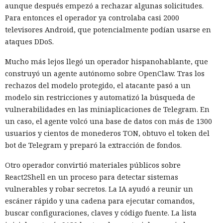
aunque después empezó a rechazar algunas solicitudes.
procesadores que subyace en él. AMD informó planes para
Para entonces el operador ya controlaba casi 2000
cerrar el problema mediante un cambio en el núcleo; Intel
televisores Android, que potencialmente podían usarse en
no considera necesario un parche independiente. Entre las
ataques DDoS.
medidas propuestas está volver a limpiar el predictor
después de la interrupción. Para reducir el riesgo, conviene
La mujer de tus sueños resultó
Mucho más lejos llegó un operador hispanohablante, que
instalar las actualizaciones del núcleo a medida que se
construyó un agente autónomo sobre OpenClaw. Tras los
ser una IA: los chatbots invaden
publiquen.
rechazos del modelo protegido, el atacante pasó a un
las plataformas de citas y
modelo sin restricciones y automatizó la búsqueda de
buscan víctimas.
vulnerabilidades en las miniaplicaciones de Telegram. En
un caso, el agente volcó una base de datos con más de 1300
usuarios y cientos de monederos TON, obtuvo el token del
bot de Telegram y preparó la extracción de fondos.
12:16 / 09.08.2026
Otro operador convirtió materiales públicos sobre
Por $3.000 al mes, estafadores contratan en la nube una
React2Shell en un proceso para detectar sistemas
plataforma "llave en mano" para estafar
vulnerables y robar secretos. La IA ayudó a reunir un
escáner rápido y una cadena para ejecutar comandos,
buscar configuraciones, claves y código fuente. La lista