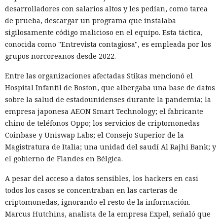
tareas legítimas. HUMAN recomienda combinar la detección
desarrolladores con salarios altos y les pedían, como tarea
del comportamiento sospechoso y el intercambio de señales
de prueba, descargar un programa que instalaba
entre servicios. Requieren un control especial la creación
sigilosamente código malicioso en el equipo. Esta táctica,
masiva de cuentas, el secuestro de cuentas y el fraude con
conocida como "Entrevista contagiosa", es empleada por los
tarjetas bancarias.
grupos norcoreanos desde 2022.
Entre las organizaciones afectadas Stikas mencionó el
Hospital Infantil de Boston, que albergaba una base de datos
sobre la salud de estadounidenses durante la pandemia; la
empresa japonesa AEON Smart Technology; el fabricante
chino de teléfonos Oppo; los servicios de criptomonedas
Coinbase y Uniswap Labs; el Consejo Superior de la
Magistratura de Italia; una unidad del saudí Al Rajhi Bank; y
el gobierno de Flandes en Bélgica.
A pesar del acceso a datos sensibles, los hackers en casi
todos los casos se concentraban en las carteras de
criptomonedas, ignorando el resto de la información.
Marcus Hutchins, analista de la empresa Expel, señaló que