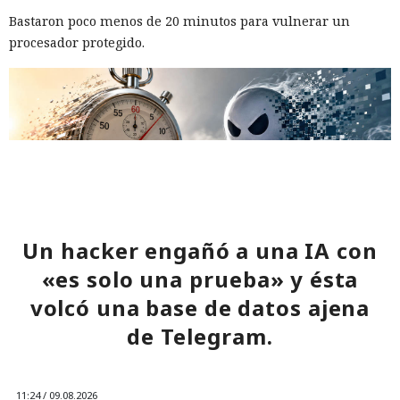
Bastaron poco menos de 20 minutos para vulnerar un
procesador protegido.
Un hacker engañó a una IA con
«es solo una prueba» y ésta
volcó una base de datos ajena
La protección contra el ataque Spectre v2 se basa en que el
de Telegram.
procesador borra o aísla el estado del predictor de saltos
antes de ejecutar código protegido, pero especialistas del
MIT CSAIL
encontraron una forma
de intervenir en el breve
intervalo entre el borrado y el uso de ese estado. La nueva
11:24 / 09.08.2026