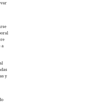
evar
arse
poral
ere
 a
al
adas
as y
do