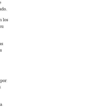
e
ado.
n los
su
as
s
 por
s
la