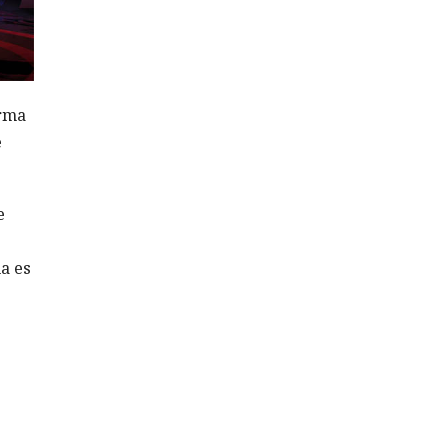
orma
e
e
a es