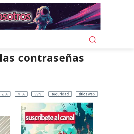
 las contraseñas
2FA
MFA
SVN
seguridad
sitios web