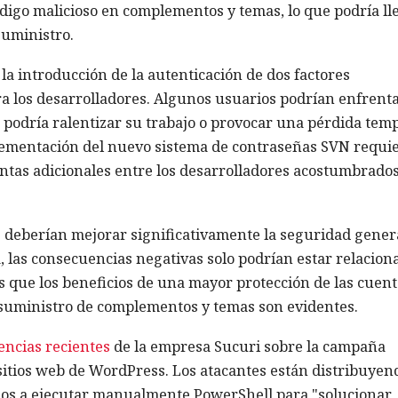
digo malicioso en complementos y temas, lo que podría ll
suministro.
la introducción de la autenticación de dos factores
ra los desarrolladores. Algunos usuarios podrían enfrent
ue podría ralentizar su trabajo o provocar una pérdida tem
plementación del nuevo sistema de contraseñas SVN requi
ntas adicionales entre los desarrolladores acostumbrados
s deberían mejorar significativamente la seguridad gener
 las consecuencias negativas solo podrían estar relacion
 que los beneficios de una mayor protección de las cuent
 suministro de complementos y temas son evidentes.
encias recientes
de la empresa Sucuri sobre la campaña
 sitios web de WordPress. Los atacantes están distribuyen
ios a ejecutar manualmente PowerShell para "solucionar