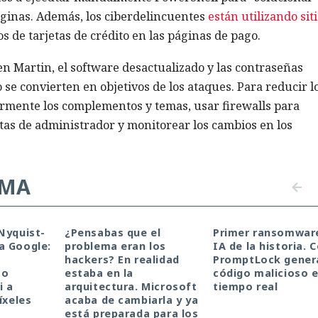
áginas. Además, los ciberdelincuentes
están utilizando sit
s de tarjetas de crédito en las páginas de pago.
n Martin, el software desactualizado y las contraseñas
se convierten en objetivos de los ataques. Para reducir l
armente los complementos y temas, usar firewalls para
tas de administrador y monitorear los cambios en los
EMA
Nyquist-
¿Pensabas que el
Primer ransomwar
a Google:
problema eran los
IA de la historia.
hackers? En realidad
PromptLock gener
mo
estaba en la
código malicioso 
i a
arquitectura. Microsoft
tiempo real
íxeles
acaba de cambiarla y ya
está preparada para los