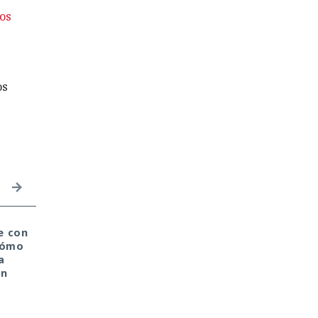
ios
os
e con
«Solo quería ganar un
La nota en el diploma
 Cómo
dinero extra» — un
es una ilusión: un jove
a
militar contó cómo
demostró que el
en
vendió a su patria por
destino de cualquier
cine gratis
estudiante puede
cambiarse en cuestió
de minutos