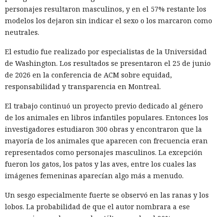
personajes resultaron masculinos, y en el 57% restante los
y conspiración en un tribunal federal del estado de
modelos los dejaron sin indicar el sexo o los marcaron como
Washington. Su sentencia se dictará el 27 de octubre; la
neutrales.
pena máxima es de hasta 32 años de prisión.
El estudio fue realizado por especialistas de la Universidad
Muka y sus cómplices utilizaron credenciales robadas para
de Washington. Los resultados se presentaron el 25 de junio
acceder a cuentas de Snowflake y robaron información de al
de 2026 en la conferencia de ACM sobre equidad,
menos 165 empresas. Entre las afectadas se encuentran
responsabilidad y transparencia en Montreal.
AT&T, Ticketmaster, Advance Auto Parts, Neiman Marcus,
Santander, LendingTree y uno de los distritos escolares más
El trabajo continuó un proyecto previo dedicado al género
grandes de Estados Unidos.
de los animales en libros infantiles populares. Entonces los
investigadores estudiaron 300 obras y encontraron que la
La magnitud de las filtraciones fue enorme: en el caso de
mayoría de los animales que aparecen con frecuencia eran
AT&T se trató de registros de llamadas y mensajes de más
representados como personajes masculinos. La excepción
de 100 millones de abonados, y el hackeo a Ticketmaster
fueron los gatos, los patos y las aves, entre los cuales las
afectó a alrededor de 560 millones de usuarios.
imágenes femeninas aparecían algo más a menudo.
Según la investigación, los hackeos ocurrieron entre febrero
Un sesgo especialmente fuerte se observó en las ranas y los
y octubre de 2024. Los atacantes accedieron a cuentas
lobos. La probabilidad de que el autor nombrara a ese
bancarias, información financiera, números de registro de