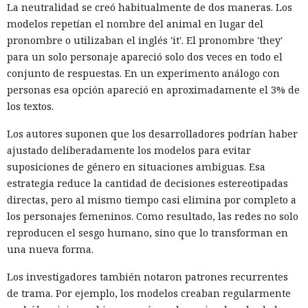
La neutralidad se creó habitualmente de dos maneras. Los
dispositivos desconocidos.
modelos repetían el nombre del animal en lugar del
pronombre o utilizaban el inglés 'it'. El pronombre 'they'
para un solo personaje apareció solo dos veces en todo el
conjunto de respuestas. En un experimento análogo con
personas esa opción apareció en aproximadamente el 3% de
los textos.
Los autores suponen que los desarrolladores podrían haber
ajustado deliberadamente los modelos para evitar
suposiciones de género en situaciones ambiguas. Esa
estrategia reduce la cantidad de decisiones estereotipadas
Una sola consulta dio acceso a
directas, pero al mismo tiempo casi elimina por completo a
SYSTEM: convirtieron una base
los personajes femeninos. Como resultado, las redes no solo
reproducen el sesgo humano, sino que lo transforman en
de datos Oracle en base para un
una nueva forma.
ataque encubierto
Los investigadores también notaron patrones recurrentes
de trama. Por ejemplo, los modelos creaban regularmente
10:02 / 07.08.2026