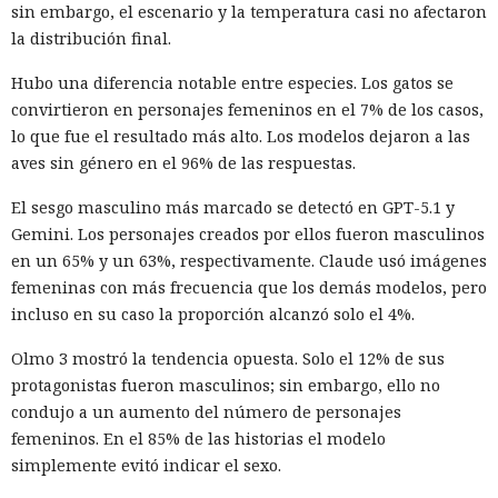
sin embargo, el escenario y la temperatura casi no afectaron
Tras la divulgación del incidente, Snowflake incorporó al
la distribución final.
equipo de investigación la unidad Mandiant de Google, que
Hubo una diferencia notable entre especies. Los gatos se
no detectó problemas en la seguridad de la propia
convirtieron en personajes femeninos en el 7% de los casos,
plataforma. Según Mandiant, los hackers utilizaron
lo que fue el resultado más alto. Los modelos dejaron a las
credenciales aún vigentes que fueron robadas en 2020 y,
aves sin género en el 96% de las respuestas.
con ellas, accedieron a las cuentas de las empresas.
El sesgo masculino más marcado se detectó en GPT-5.1 y
Los analistas señalaron que el grupo tenía base en
Gemini. Los personajes creados por ellos fueron masculinos
Norteamérica y colaboraba con otro participante desde
en un 65% y un 63%, respectivamente. Claude usó imágenes
Turquía — John Erin Binns, a quien las autoridades turcas
femeninas con más frecuencia que los demás modelos, pero
detuvieron en 2024 acusado de estar vinculado a un hackeo
incluso en su caso la proporción alcanzó solo el 4%.
anterior al operador de telecomunicaciones T-Mobile. Antes
de ser detenido, Muka dijo a los periodistas que esperaba
Olmo 3 mostró la tendencia opuesta. Solo el 12% de sus
ser arrestado y que destruyó pruebas con antelación.
protagonistas fueron masculinos; sin embargo, ello no
condujo a un aumento del número de personajes
A las víctimas de incidentes similares se les recomienda
femeninos. En el 85% de las historias el modelo
cambiar sus credenciales a tiempo y no reutilizarlas, activar
simplemente evitó indicar el sexo.
la autenticación multifactor para los servicios en la nube y
vigilar la actividad de las cuentas por accesos desde