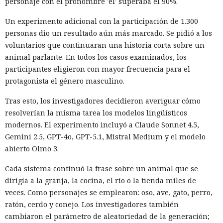
personaje con el pronombre 'él' superaba el 90%.
la Administración para el Control de Drogas, licencias de
conducir, pasaportes y números de seguridad social.
Un experimento adicional con la participación de 1.300
personas dio un resultado aún más marcado. Se pidió a los
Tras robar los datos, los hackers extorsionaban a las
voluntarios que continuaran una historia corta sobre un
empresas exigiendo dinero y amenazando con publicar lo
animal parlante. En todos los casos examinados, los
sustraído. El grupo obtuvo alrededor de 2,5 millones de
participantes eligieron con mayor frecuencia para el
dólares en rescates; además, Muka chantajeó al menos a
protagonista el género masculino.
una víctima de forma reiterada, utilizando datos de un
funcionario público en activo o retirado y de su familia.
Tras esto, los investigadores decidieron averiguar cómo
resolverían la misma tarea los modelos lingüísticos
Otros 495.000 dólares los ganó Muka vendiendo parte de los
modernos. El experimento incluyó a Claude Sonnet 4.5,
datos robados en foros de ciberdelincuencia como
Gemini 2.5, GPT-4o, GPT-5.1, Mistral Medium y el modelo
BreachForums y XSS.is. La investigación estimó el perjuicio
abierto Olmo 3.
total de las empresas afectadas en aproximadamente 9,5
millones de dólares.
Cada sistema continuó la frase sobre un animal que se
dirigía a la granja, la cocina, el río o la tienda miles de
Un agente especial del FBI, Mike Herrington, afirmó que las
veces. Como personajes se emplearon: oso, ave, gato, perro,
acciones de Muka fueron deliberadas y depredadoras, y que
ratón, cerdo y conejo. Los investigadores también
causaron un daño real tanto a las empresas como a
cambiaron el parámetro de aleatoriedad de la generación;
millones de sus clientes.