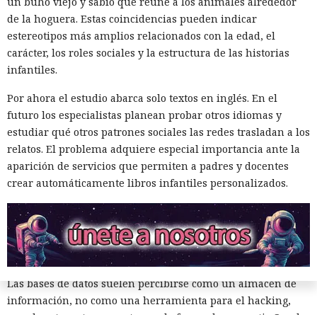
un búho viejo y sabio que reúne a los animales alrededor
de la hoguera. Estas coincidencias pueden indicar
estereotipos más amplios relacionados con la edad, el
Los delincuentes no tuvieron que infiltrarse en el servidor.
carácter, los roles sociales y la estructura de las historias
La plataforma ejecutó los scripts "khunt" y entregó el
infantiles.
control del sistema.
Por ahora el estudio abarca solo textos en inglés. En el
futuro los especialistas planean probar otros idiomas y
estudiar qué otros patrones sociales las redes trasladan a los
relatos. El problema adquiere especial importancia ante la
aparición de servicios que permiten a padres y docentes
crear automáticamente libros infantiles personalizados.
Las bases de datos suelen percibirse como un almacén de
información, no como una herramienta para el hacking,