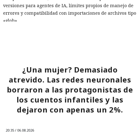
versiones para agentes de IA, límites propios de manejo de
errores y compatibilidad con importaciones de archivos tipo
«glob».
Las conversaciones sobre la pérdida de popularidad de
Next.js en favor de los frameworks Remix, Astro y Gatsby
aún no se confirman en los datos: según el director general
de Vercel, Guillermo Rauch, este año el número de
El sonado hackeo a Snowflake
descargas del framework superó los mil millones — casi el
¿Una mujer? Demasiado
no quedó impune: detenido el
doble del año pasado, que fue de alrededor de 520 millones.
atrevido. Las redes neuronales
autor, ya espera sentencia en
borraron a las protagonistas de
una celda.
los cuentos infantiles y las
dejaron con apenas un 2%.
10:34 / 07.08.2026
Hombre podría afrontar hasta 32 años de prisión por filtrar
20:35 / 06.08.2026
secretos de 165 empresas.