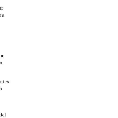
s:
 un
or
ón
antes
o
del