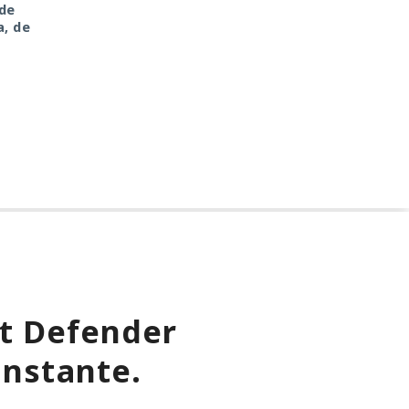
nde
PhantomCard explota la
a, de
tecnología NFC para
robar dinero
ft Defender
instante.