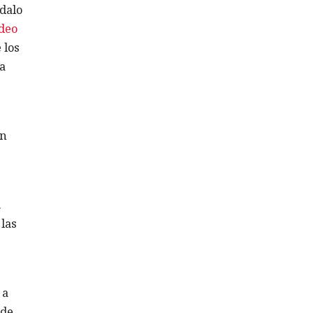
dalo
deo
 los
a
en
.
 las
 a
 de