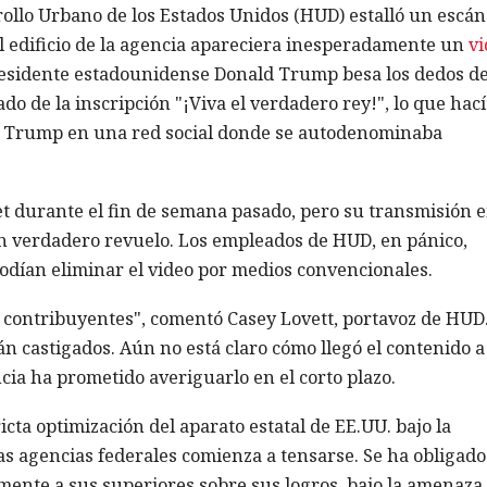
ollo Urbano de los Estados Unidos (HUD) estalló un escán
el edificio de la agencia apareciera inesperadamente un
vi
presidente estadounidense Donald Trump besa los dedos de
o de la inscripción "¡Viva el verdadero rey!", lo que hací
de Trump en una red social donde se autodenominaba
et durante el fin de semana pasado, pero su transmisión 
 verdadero revuelo. Los empleados de HUD, en pánico,
odían eliminar el video por medios convencionales.
os contribuyentes", comentó Casey Lovett, portavoz de HUD
n castigados. Aún no está claro cómo llegó el contenido a
cia ha prometido averiguarlo en el corto plazo.
cta optimización del aparato estatal de EE.UU. bajo la
las agencias federales comienza a tensarse. Se ha obligado
ente a sus superiores sobre sus logros, bajo la amenaza