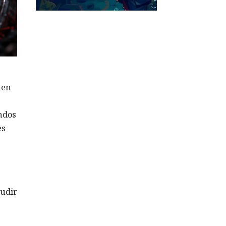
 en
ndos
es
ludir