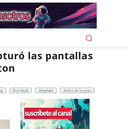
turó las pantallas
ton
mp
Elon Musk
deepfake
dedos de los pies